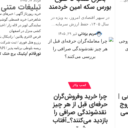
مرداد ۱۰, ۱۴۰۵
رای…
تبلیغات متنی
بورس سکه امین خردمند
خرید رپورتاژ آگهی
/
خبرهای س
در سپهر اقتصادی امروز، به ویژه در
شاهرخی
/
خرید قسطی گوشی
سال ۱۴۰۵، حفظ ارزش سرمایه…
نمایندگی لویز در لاله زار
/
اخب
کشی منزل در اصفهان
مریم یزدانی
تیر ۲۹, ۱۴۰۵
قرص لاغری پلاتین
/
رادیکال ب
رزرو هتل فوری
/
ثبت شرکت و
ریسه بلوطی برنامه پذیر
/
API های کاربردی و خدما
نورقائم
/
پکینگ برج خنک کن
کسب وکار
ی |
چرا خرید وفروش‌گران
وج
حرفه‌ای قبل از هر چیز
سی
نقدشوندگی صرافی را
بازدید می‌کنند؟_آفتاب