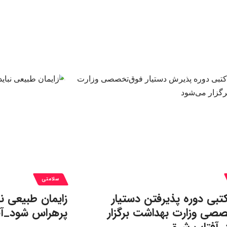
سلامتی
تبی دوره پذیرفتن دستیار
زایمان طبیعی نب
صصی وزارت بهداشت برگزار
پرهراس شود_آ
_آفتاب شرق