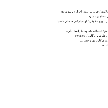
لامت
/
خرید تتر بدون احراز
/
تولید دریچه
/
سئو در مشهد
ار داوری حقوقی
/
لوله بازکنی سمنان
/
اسباب
اش! تبلیغاتی متفاوت با رادیکال آرت
 کارت بازرگانی
/
servinoo
تی
نده