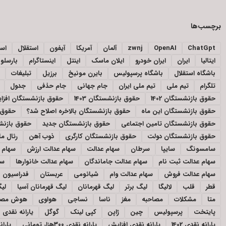
برچسب‌ها
ChatGpt
OpenAI
zwnj
آلمان
آمریکا
آیفون
استقلال
اسپ
ایتالیا
ایران
ایران خودرو
ایلان ماسک
اینتل
اینستاگرام
بارسلون
باشگاه استقلال
باشگاه پرسپولیس
بایرن مونیخ
برزیل
تبلیغات
تلگرام
تیم ملی
تیم ملی ایران
جام جهانی
جام حذفی
جدول
حقوق بازنشستگان 1402
حقوق بازنشستگان 1403
حقوق بازنشستگان افز
حقوق بازنشستگان این ماه
حقوق بازنشستگان بالاخره اصلاح شد؟
حقوق 
حقوق بازنشستگان تامین اجتماعی
حقوق بازنشستگان جدید
حقوق بازنشس
حقوق بازنشستگان دولت
حقوق بازنشستگان کارگری
ذوب آهن
رئال ما
سامسونگ
سایپا
سرطان
سهام عدالت
سهام عدالت ارزش
سهام ع
سهام عدالت ثبت نام
سهام عدالت جاماندگان
سهام عدالت خانوارها
سه
سهام عدالت فروش
سهام عدالت وام
شیائومی
عربستان
فدراسیون ف
قطر
قلب
لالیگا
لیگ برتر
لیگ قهرمانان
لیگ قهرمانان آسیا
لیگ
متا
مشکلات
مصاحبه
مغز
ناسا
نساجی
هواوی
هوش مصن
پایتخت
پرسپولیس
چین
ژاپن
کپی لینک
گوگل
یارانه نقدی
یارانه نقدی 1402
یارانه نقدی افزایش
یارانه نقدی ۳۰۰هزار تومانی
یارانه نقد