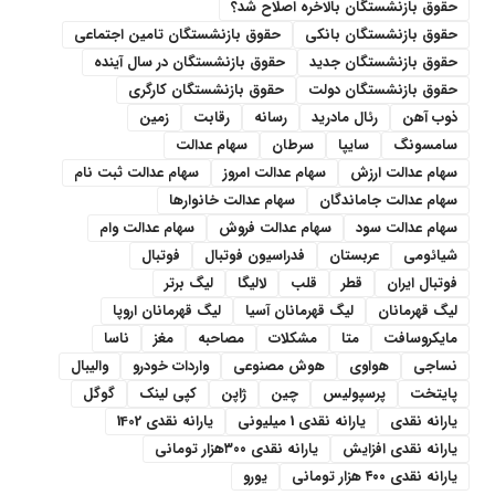
حقوق بازنشستگان بالاخره اصلاح شد؟
حقوق بازنشستگان بانکی
حقوق بازنشستگان تامین اجتماعی
حقوق بازنشستگان جدید
حقوق بازنشستگان در سال آینده
حقوق بازنشستگان دولت
حقوق بازنشستگان کارگری
ذوب آهن
رئال مادرید
رسانه
رقابت
زمین
سامسونگ
سایپا
سرطان
سهام عدالت
سهام عدالت ارزش
سهام عدالت امروز
سهام عدالت ثبت نام
سهام عدالت جاماندگان
سهام عدالت خانوارها
سهام عدالت سود
سهام عدالت فروش
سهام عدالت وام
شیائومی
عربستان
فدراسیون فوتبال
فوتبال
فوتبال ایران
قطر
قلب
لالیگا
لیگ برتر
لیگ قهرمانان
لیگ قهرمانان آسیا
لیگ قهرمانان اروپا
مایکروسافت
متا
مشکلات
مصاحبه
مغز
ناسا
نساجی
هواوی
هوش مصنوعی
واردات خودرو
والیبال
پایتخت
پرسپولیس
چین
ژاپن
کپی لینک
گوگل
یارانه نقدی
یارانه نقدی 1 میلیونی
یارانه نقدی 1402
یارانه نقدی افزایش
یارانه نقدی ۳۰۰هزار تومانی
یارانه نقدی ۴۰۰ هزار تومانی
یورو