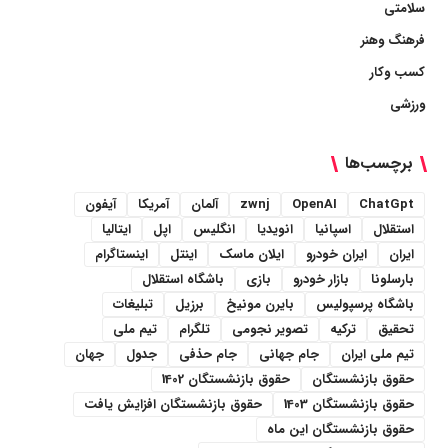
سلامتی
فرهنگ وهنر
کسب وکار
ورزشی
برچسب‌ها
ChatGpt
OpenAI
zwnj
آلمان
آمریکا
آیفون
استقلال
اسپانیا
انویدیا
انگلیس
اپل
ایتالیا
ایران
ایران خودرو
ایلان ماسک
اینتل
اینستاگرام
بارسلونا
بازار خودرو
بازی
باشگاه استقلال
باشگاه پرسپولیس
بایرن مونیخ
برزیل
تبلیغات
تحقیق
ترکیه
تصویر نجومی
تلگرام
تیم ملی
تیم ملی ایران
جام جهانی
جام حذفی
جدول
جهان
حقوق بازنشستگان
حقوق بازنشستگان 1402
حقوق بازنشستگان 1403
حقوق بازنشستگان افزایش یافت
حقوق بازنشستگان این ماه