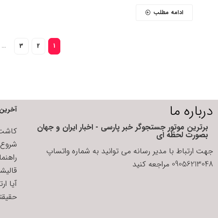
ادامه مطلب
…
3
2
1
درباره ما
آخرین 
برترین موتور جستجوگر خبر پارسی - اخبار ایران و جهان
کاشت ا
بصورت لحظه ای
شروع د
جهت ارتباط با مدیر رسانه می توانید به شماره واتساپ
راهنم
09056213048 مراجعه کنید
قالیش
آیا ار
حقیقتی