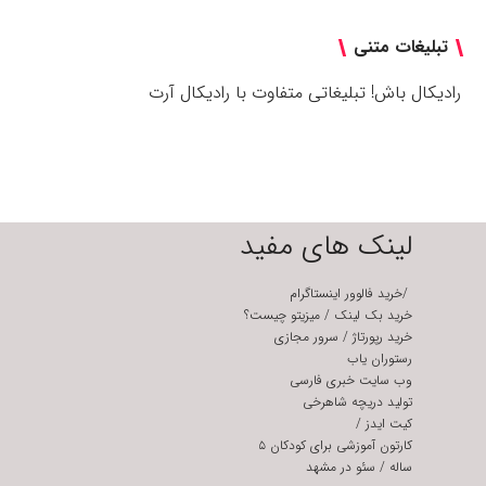
تبلیغات متنی
رادیکال باش! تبلیغاتی متفاوت با رادیکال آرت
لینک های مفید
/
خرید فالوور اینستاگرام
خرید بک لینک
/
میزیتو چیست؟
خرید رپورتاژ
/
سرور مجازی
رستوران یاب
وب سایت خبری فارسی
تولید دریچه شاهرخی
کیت ایدز
/
کارتون آموزشی برای کودکان ۵
ساله
/
سئو در مشهد