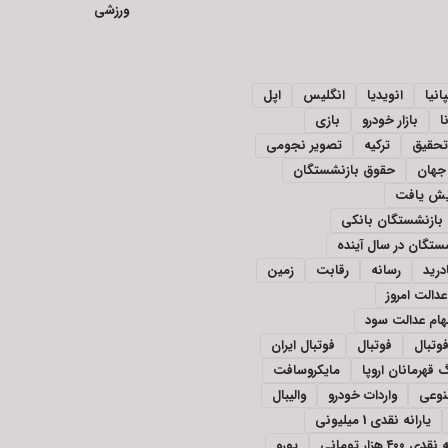
ورزشی
انیا
انویدیا
انگلیس
اپل
ا
بازار خودرو
بازی
تحقیق
ترکیه
تصویر نجومی
جهان
حقوق بازنشستگان
ایش یافت
بازنشستگان بانکی
تگان در سال آینده
درید
رسانه
رقابت
زمین
دالت امروز
ام عدالت سود
وتبال
فوتبال
فوتبال ایران
 قهرمانان اروپا
مایکروسافت
وعی
واردات خودرو
والیبال
یارانه نقدی 1 میلیونی
ی ۴۰۰ هزار تومانی
یورو