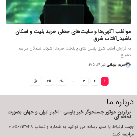
مواظب آگهی‌ها و سایت‌های جعلی خرید بلیت و اسکان
باشید_آفتاب شرق
به گزارش آفتاب شرق پلیس فتای پایتخت خبرداد: شرکت کنندگان مراسم
تشییع…
مریم یزدانی
تیر ۱۴, ۱۴۰۵
611
610
…
3
2
1
درباره ما
برترین موتور جستجوگر خبر پارسی - اخبار ایران و جهان بصورت
لحظه ای
جهت ارتباط با مدیر رسانه می توانید به شماره واتساپ 09056213048
مراجعه کنید