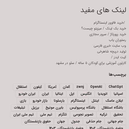
لینک های مفید
/
خرید فالوور اینستاگرام
خرید بک لینک
/
میزیتو چیست؟
خرید رپورتاژ
/
سرور مجازی
رستوران یاب
وب سایت خبری فارسی
تولید دریچه شاهرخی
کیت ایدز
/
کارتون آموزشی برای کودکان ۵ ساله
/
سئو در مشهد
برچسب‌ها
ChatGpt
OpenAI
zwnj
آلمان
آمریکا
آیفون
استقلال
اسپانیا
انویدیا
انگلیس
اپل
ایتالیا
ایران
ایران خودرو
ایلان ماسک
اینتل
اینستاگرام
بارسلونا
بازار خودرو
بازی
باشگاه استقلال
باشگاه پرسپولیس
بایرن مونیخ
برزیل
تبلیغات
تحقیق
ترکیه
تصویر نجومی
تلگرام
تیم ملی
تیم ملی ایران
جام جهانی
جام حذفی
جدول
جهان
حقوق بازنشستگان
حقوق بازنشستگان 1402
حقوق بازنشستگان 1403