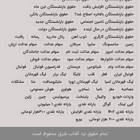
حقوق بازنشستگان افزایش یافت
حقوق بازنشستگان این ماه
حقوق بازنشستگان بالاخره اصلاح شد؟
حقوق بازنشستگان بانکی
حقوق بازنشستگان تامین اجتماعی
حقوق بازنشستگان جدید
حقوق بازنشستگان در سال آینده
حقوق بازنشستگان دولت
حقوق بازنشستگان کارگری
ذوب آهن
رئال مادرید
رسانه
رقابت
زمین
سامسونگ
سایپا
سرطان
سهام عدالت
سهام عدالت ارزش
سهام عدالت امروز
سهام عدالت ثبت نام
سهام عدالت جاماندگان
سهام عدالت خانوارها
سهام عدالت سود
سهام عدالت فروش
سهام عدالت وام
شیائومی
عربستان
فدراسیون فوتبال
فوتبال
فوتبال ایران
قطر
قلب
لالیگا
لیگ برتر
لیگ قهرمانان
لیگ قهرمانان آسیا
لیگ قهرمانان اروپا
مایکروسافت
متا
مشکلات
مصاحبه
مغز
ناسا
نساجی
هواوی
هوش مصنوعی
واردات خودرو
والیبال
پایتخت
پرسپولیس
چین
ژاپن
کپی لینک
گوگل
یارانه نقدی
یارانه نقدی 1 میلیونی
یارانه نقدی 1402
یارانه نقدی افزایش
یارانه نقدی ۳۰۰هزار تومانی
یارانه نقدی ۴۰۰ هزار تومانی
یورو
تمام حقوق نزد
آفتاب شرق
محفوظ است