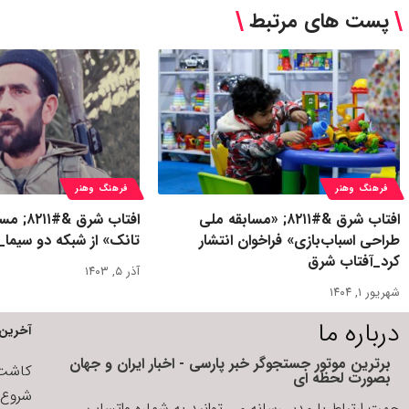
پست های مرتبط
فرهنگ وهنر
فرهنگ وهنر
افتاب شرق &#۸۲۱۱; «مسابقه ملی
افتاب شر
طراحی اسباب‌بازی» فراخوان انتشار
تانک» از شبکه دو سیما
کرد_آفتاب شرق
آذر ۵, ۱۴۰۳
شهریور ۱, ۱۴۰۴
درباره ما
آخرین 
برترین موتور جستجوگر خبر پارسی - اخبار ایران و جهان
کاشت ا
بصورت لحظه ای
شروع د
جهت ارتباط با مدیر رسانه می توانید به شماره واتساپ