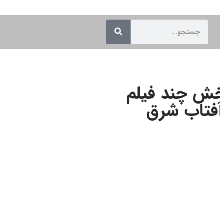
رق &#۸۲۱۱; پخش چند فیلم
آفتاب شرق