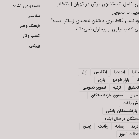
ای کامل شستشوی فرش در تهران | انتخاب
دسته‌بندی نشده
ویی تا تحویل
سلامتی
تودنسی فقط برای داشتن لبخندی زیباتر است؟
فرهنگ وهنر
 که بسیاری از بیماران نمی‌دانند
کسب وکار
ورزشی
انیا
انویدیا
انگلیس
اپل
ا
بازار خودرو
بازی
تحقیق
ترکیه
تصویر نجومی
جهان
حقوق بازنشستگان
ایش یافت
بازنشستگان بانکی
تگان در سال آینده
درید
رسانه
رقابت
زمین
دالت امروز