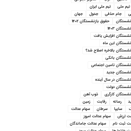
تیم ملی
تیم ملی ایران
ی
جام حذفی
جدول
جهان
نشستگان
حقوق بازنشستگان 1402
ستگان 1403
نشستگان افزایش یافت
نشستگان این ماه
شستگان بالاخره اصلاح شد؟
نشستگان بانکی
نشستگان تامین اجتماعی
نشستگان جدید
شستگان در سال آینده
نشستگان دولت
نشستگان کارگری
ذوب آهن
د
رسانه
رقابت
زمین
سایپا
سرطان
سهام عدالت
لت ارزش
سهام عدالت امروز
لت ثبت نام
سهام عدالت جاماندگان
ت خانوارها
سهام عدالت سود