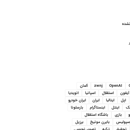
نشده
OpenAI
zwnj
آلمان
آیفون
استقلال
اسپانیا
انویدیا
اپل
ایتالیا
ایران
ایران خودرو
سک
اینتل
اینستاگرام
بارسلونا
و
بازی
باشگاه استقلال
رسپولیس
بایرن مونیخ
برزیل
تحقیق
ترکیه
تصویر نجومی