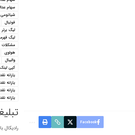
سهام عدا
شیائومی
فوتبال
لیگ برتر
لیگ قهرمان
مشکلات
هواوی
والیبال
کپی لینک
یارانه نقدی 1 میل
یارانه نق
یارانه نقدی ۳۰۰هزار ت
یارانه نقدی ۴۰۰ هزار 
تبلیغ
Facebook
رادیکال ب