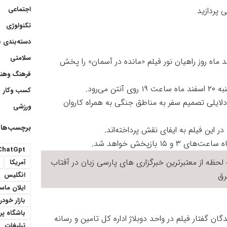
اجتماعی
ی پردازید
تکنولوژی
دسته‌بندی 
سلامتی
هنرنیوز ، شبکه نمایش سیما همزمان با ۲۰ اسفند ماه روز راهیان نور فیلم «مانده در آسمان» را پخش
فرهنگ وهنر
‌رود.
کسب وکار
لایلی تصمیم سفر به مناطق جنگی به همراه کاروان
ورزشی
برچسب‌ها
در این فیلم به ایفای نقش پرداخته‌اند.
ChatGpt
لحظه از معتبرترین خبرگزاری های پارسی زبان در
آفتاب
آمریکا
ق
انگلیس
ایلان ما
بازار خودر
باشگاه پ
ان خیالی» با گویندگی ۲۴ نفر از گویندگان گفتار فیلم در واحد دوبلاژ اداره کل تامین و رسانه
تبلیغات