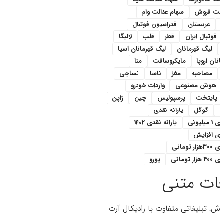
لت فروش
سهام عدالت وام
عربستان
فدراسیون فوتبال
فوتبال ایران
قطر
قلب
لالیگا
لیگ قهرمانان
لیگ قهرمانان آسیا
ان اروپا
مایکروسافت
متا
مصاحبه
مغز
ناسا
نساجی
هوش مصنوعی
واردات خودرو
پایتخت
پرسپولیس
چین
ژاپن
گوگل
یارانه نقدی
یونی
یارانه نقدی 1402
دی افزایش
ومانی
تومانی
یورو
ات متنی
اش! تبلیغاتی متفاوت با رادیکال آرت