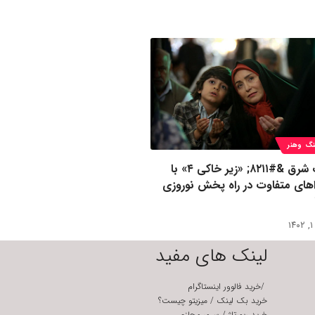
گ وهنر
افتاب شرق &#۸۲۱۱; «زیر خاکی ۴» با
های متفاوت در راه پخش نوروزی
۱
لینک های مفید
/
خرید فالوور اینستاگرام
خرید بک لینک
/
میزیتو چیست؟
خرید رپورتاژ
/
سرور مجازی