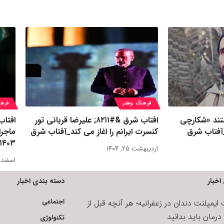
فرهنگ وهنر
فرهن
ق &#۸۲۱۱; مستند «شکارچی
افتاب شرق &#۸۲۱۱; علیرضا قربانی تور
_آفتاب شرق
کنسرت ایرانم را اغاز می کند_آفتاب شرق
ماجرا
۱۴۰۳
اردیبهشت ۲۵, ۱۴۰۴
اسفند ۱, ۴۰۲
اخبار
دسته بندی اخبار
اجتماعی
یمپلنت دندان در زعفرانیه؛ هر آنچه قبل از
رمان باید بدانید
تکنولوژی