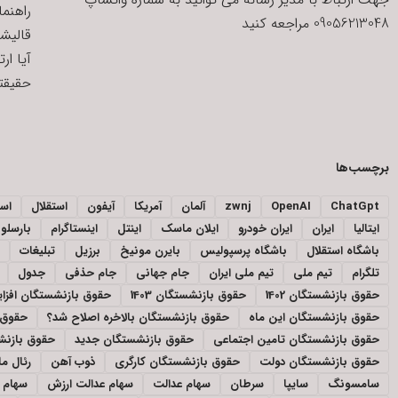
راهنم
09056213048 مراجعه کنید
قالیش
آیا ار
حقیقتی
برچسب‌ها
ChatGpt
OpenAI
zwnj
آلمان
آمریکا
آیفون
استقلال
اسپ
ایتالیا
ایران
ایران خودرو
ایلان ماسک
اینتل
اینستاگرام
بارسلون
باشگاه استقلال
باشگاه پرسپولیس
بایرن مونیخ
برزیل
تبلیغات
تلگرام
تیم ملی
تیم ملی ایران
جام جهانی
جام حذفی
جدول
حقوق بازنشستگان 1402
حقوق بازنشستگان 1403
حقوق بازنشستگان افز
حقوق بازنشستگان این ماه
حقوق بازنشستگان بالاخره اصلاح شد؟
حقوق 
حقوق بازنشستگان تامین اجتماعی
حقوق بازنشستگان جدید
حقوق بازنشس
حقوق بازنشستگان دولت
حقوق بازنشستگان کارگری
ذوب آهن
رئال ما
سامسونگ
سایپا
سرطان
سهام عدالت
سهام عدالت ارزش
سهام ع