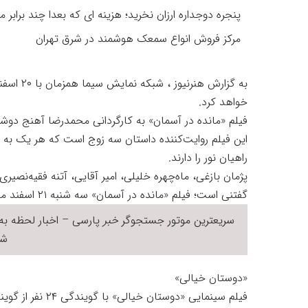
پنجره دوجداره ارزان نخرید؛ هزینه ای که بعدا چند برابر م
مرکز فروش انواع سمعک هوشمند در شرق تهران
به گزارش 
خواهد کرد.
فیلم «مانده در آسمان» به کارگردانی محمدرضا آهنج دوشنبه ۲۰ اسفند ماه ساعت ۱۹ روی آنتن می
این فیلم روایت‌کننده داستان سه زوج است که هر یک به د
راهیان نور را دارند.
پژمان بازغی، ماه‌چهره خلیلی، امیر آقایی، آتنه فقیه‌نصیری 
گفتنی است؛ فیلم «مانده در آسمان» سه شنبه ۲۱ اسفند ماه ساعت‌های ۳ و ۱۵ بازپخش خواهد شد.
سریعترین موتور جستجوگر
خبر
پارسی – اخبار لحظه به 
شر
«دوستان خیالی»
فیلم سینمایی «دوست