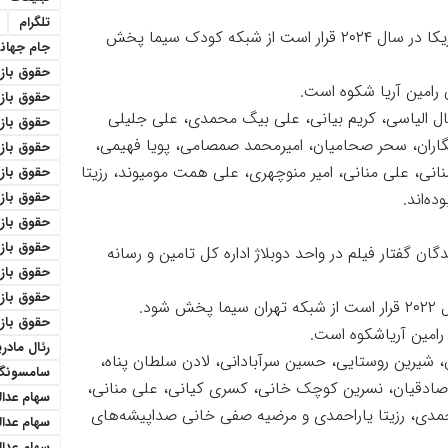
تلگرام
این سینمایی در گونه کمدی، درام و خانوادگی محصول آمریکا در سال ۲۰۲۴ قرار است از شبکه کودک سیما پخش
جام جهان
حقوق باز
 رامین آریا شکوه است.
حقوق بازنش
نیال الیاسی، کریم بیانی، علی بیگ محمدی، علی جلیلی
حقوق باز
تگاران، سحر صحامیان، امیرمحمد صمصامی، پویا فهیمی،
حقوق باز
منانی، علی منانی، امیر منوچهری، علی همت مومیوند، رزیتا
حقوق بازن
ه‌اند.
حقوق باز
حقوق باز
حقوق باز
ای از کیوتو» با گویندگی ۲۰ نفر از گویندگان گفتار فیلم در واحد دوبلاژ اداره کل تامین و رسانه
حقوق بازن
حقوق باز
ود.
حقوق باز
رامین آریاشکوه است.
رئال مادری
ن، شیرین روستایی، حسین سرآبادانی، لادن سلطان پناه،
سامسونگ
د صادقیان، نسرین کوچک خانی، کسری کیانی، علی منانی،
سهام عدا
حمدی، رزیتا یاراحمدی و مرضیه صفی خانی صداپیشه‌های
سهام عدا
سهام عدال