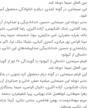
بین الملل سیما دوبله شد.
شود.
مدیر دوبله این سینمایی حسین خدادادبیگی و صدابردار آن
رضا آفتابی، بابک اشکبوس، آزاده اکبری، رضا الماسی، دا
باله، شراره حضرتی، امیر حکیمی، مونا خجسته، سیما رس
مینا قیاس پور مرادی، کسری کیانی، ملیکا ملک نیا، اکبر 
یاراحمدی و حسین خدادادبیگی صداپیشه‌های این تاثییر بود
«نامه‌ای از کیوتو»
فیلم سینمایی «نامه‌
بین الملل سیما دوبله شد.
این فیلم سینمایی در گونه درام محصول کره جنوبی در سال ۲۰۲۲ قرار است از شبکه تهران سیما پخش ش
مدیر دوبله این سینمایی مرضیه صفی خانی و صدابردار آن 
بابک اشکبوس، آزاده اکبری، دانیال الیاسی، سیما رستگارا
زهرا سوهانی، ابولفضل شاه بهرامی، پریا شفیعیان، محم
مریم مهماندوست، بهمن هاشمی، عباس نباتی، آزیتا یارا
این تاثییر بوده‌اند.