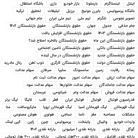
اینتل
اینستاگرام
بارسلونا
بازار خودرو
بازی
باشگاه استقلال
باشگاه پرسپولیس
بایرن مونیخ
برزیل
تبلیغات
تحقیق
ترکیه
تصویر نجومی
تلگرام
تیم ملی
تیم ملی ایران
جام جهانی
جام حذفی
جدول
جهان
حقوق بازنشستگان
حقوق بازنشستگان 1402
حقوق بازنشستگان 1403
حقوق بازنشستگان افزایش یافت
حقوق بازنشستگان این ماه
حقوق بازنشستگان بالاخره اصلاح شد؟
حقوق بازنشستگان بانکی
حقوق بازنشستگان تامین اجتماعی
حقوق بازنشستگان جدید
حقوق بازنشستگان در سال آینده
حقوق بازنشستگان دولت
حقوق بازنشستگان کارگری
ذوب آهن
رئال مادرید
رسانه
رقابت
زمین
سامسونگ
سایپا
سرطان
سهام عدالت
سهام عدالت ارزش
سهام عدالت امروز
سهام عدالت ثبت نام
سهام عدالت جاماندگان
سهام عدالت خانوارها
سهام عدالت سود
سهام عدالت فروش
سهام عدالت وام
شیائومی
عربستان
فدراسیون فوتبال
فوتبال
فوتبال ایران
قطر
قلب
لالیگا
لیگ برتر
لیگ قهرمانان
لیگ قهرمانان آسیا
لیگ قهرمانان اروپا
مایکروسافت
متا
مشکلات
مصاحبه
مغز
ناسا
نساجی
هواوی
هوش مصنوعی
واردات خودرو
والیبال
پایتخت
پرسپولیس
چین
ژاپن
کپی لینک
گوگل
یارانه نقدی
یارانه نقدی 1 میلیونی
یارانه نقدی 1402
یارانه نقدی افزایش
یارانه نقدی ۳۰۰هزار تومانی
یارانه نقدی ۴۰۰ هزار تومانی