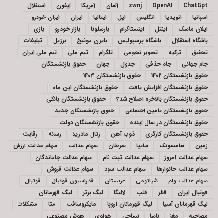
ChatGpt
OpenAI
zwnj
آلمان
آمریکا
آیفون
استقلال
اسپانیا
انویدیا
انگلیس
اپل
ایتالیا
ایران
ایران خودرو
ایلان ماسک
اینتل
اینستاگرام
بارسلونا
بازار خودرو
بازی
باشگاه استقلال
باشگاه پرسپولیس
بایرن مونیخ
برزیل
تبلیغات
تحقیق
ترکیه
تصویر نجومی
تلگرام
تیم ملی
تیم ملی ایران
جام جهانی
جام حذفی
جدول
جهان
حقوق بازنشستگان
حقوق بازنشستگان 1402
حقوق بازنشستگان 1403
حقوق بازنشستگان افزایش یافت
حقوق بازنشستگان این ماه
حقوق بازنشستگان بالاخره اصلاح شد؟
حقوق بازنشستگان بانکی
حقوق بازنشستگان تامین اجتماعی
حقوق بازنشستگان جدید
حقوق بازنشستگان در سال آینده
حقوق بازنشستگان دولت
حقوق بازنشستگان کارگری
ذوب آهن
رئال مادرید
رسانه
رقابت
زمین
سامسونگ
سایپا
سرطان
سهام عدالت
سهام عدالت ارزش
سهام عدالت امروز
سهام عدالت ثبت نام
سهام عدالت جاماندگان
سهام عدالت خانوارها
سهام عدالت سود
سهام عدالت فروش
سهام عدالت وام
شیائومی
عربستان
فدراسیون فوتبال
فوتبال
فوتبال ایران
قطر
قلب
لالیگا
لیگ برتر
لیگ قهرمانان
لیگ قهرمانان آسیا
لیگ قهرمانان اروپا
مایکروسافت
متا
مشکلات
مصاحبه
مغز
ناسا
نساجی
هواوی
هوش مصنوعی