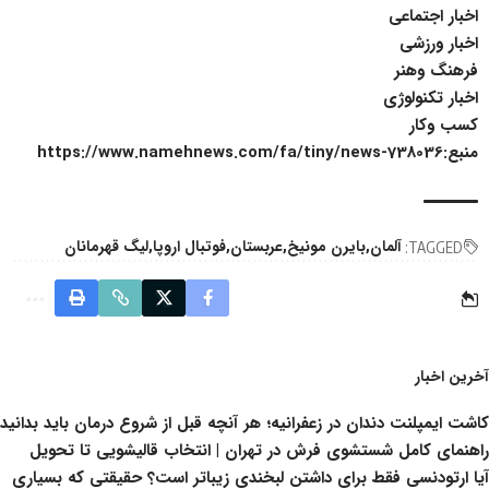
اخبار اجتماعی
اخبار ورزشی
فرهنگ وهنر
اخبار تکنولوژی
کسب وکار
منبع:https://www.namehnews.com/fa/tiny/news-738036
آلمان
بایرن مونیخ
عربستان
فوتبال اروپا
لیگ قهرمانان
TAGGED:
آخرین اخبار
کاشت ایمپلنت دندان در زعفرانیه؛ هر آنچه قبل از شروع درمان باید بدانید
راهنمای کامل شستشوی فرش در تهران | انتخاب قالیشویی تا تحویل
آیا ارتودنسی فقط برای داشتن لبخندی زیباتر است؟ حقیقتی که بسیاری