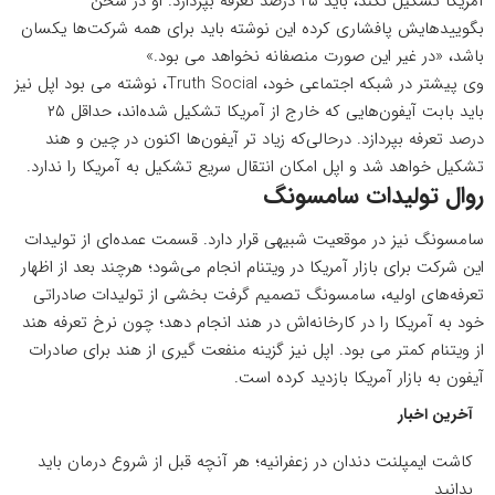
آمریکا تشکیل نکند، باید ۲۵ درصد تعرفه بپردازد. او در سخن
بگویید‌هایش پافشاری کرده این نوشته باید برای همه شرکت‌ها یکسان
باشد، «در غیر این صورت منصفانه نخواهد می بود.»
وی پیشتر در شبکه
اجتماعی
خود، Truth Social، نوشته می بود اپل نیز
باید بابت آیفون‌هایی که خارج از آمریکا تشکیل شده‌اند، حداقل ۲۵
درصد تعرفه بپردازد. درحالی‌که زیاد تر آیفون‌ها اکنون در چین و هند
تشکیل خواهد شد و اپل امکان انتقال سریع تشکیل به آمریکا را ندارد.
روال تولیدات سامسونگ
سامسونگ نیز در موقعیت شبیهی قرار دارد. قسمت عمده‌ای از تولیدات
این شرکت برای بازار آمریکا در ویتنام انجام می‌شود؛ هرچند بعد از اظهار
تعرفه‌های اولیه، سامسونگ تصمیم گرفت بخشی از تولیدات صادراتی
خود به آمریکا را در کارخانه‌اش در هند انجام دهد؛ چون نرخ تعرفه هند
از ویتنام کمتر می بود. اپل نیز گزینه منفعت گیری از هند برای صادرات
آیفون به بازار آمریکا بازدید کرده است.
آخرین اخبار
کاشت ایمپلنت دندان در زعفرانیه؛ هر آنچه قبل از شروع درمان باید
بدانید