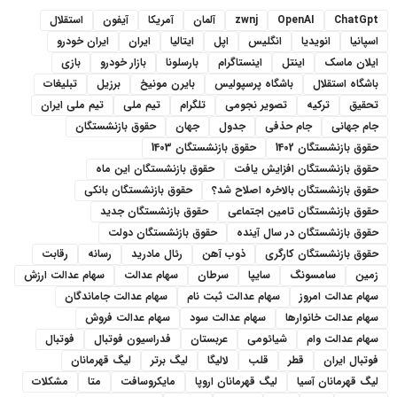
ChatGpt
OpenAI
zwnj
آلمان
آمریکا
آیفون
استقلال
اسپانیا
انویدیا
انگلیس
اپل
ایتالیا
ایران
ایران خودرو
ایلان ماسک
اینتل
اینستاگرام
بارسلونا
بازار خودرو
بازی
باشگاه استقلال
باشگاه پرسپولیس
بایرن مونیخ
برزیل
تبلیغات
تحقیق
ترکیه
تصویر نجومی
تلگرام
تیم ملی
تیم ملی ایران
جام جهانی
جام حذفی
جدول
جهان
حقوق بازنشستگان
حقوق بازنشستگان 1402
حقوق بازنشستگان 1403
حقوق بازنشستگان افزایش یافت
حقوق بازنشستگان این ماه
حقوق بازنشستگان بالاخره اصلاح شد؟
حقوق بازنشستگان بانکی
حقوق بازنشستگان تامین اجتماعی
حقوق بازنشستگان جدید
حقوق بازنشستگان در سال آینده
حقوق بازنشستگان دولت
حقوق بازنشستگان کارگری
ذوب آهن
رئال مادرید
رسانه
رقابت
زمین
سامسونگ
سایپا
سرطان
سهام عدالت
سهام عدالت ارزش
سهام عدالت امروز
سهام عدالت ثبت نام
سهام عدالت جاماندگان
سهام عدالت خانوارها
سهام عدالت سود
سهام عدالت فروش
سهام عدالت وام
شیائومی
عربستان
فدراسیون فوتبال
فوتبال
فوتبال ایران
قطر
قلب
لالیگا
لیگ برتر
لیگ قهرمانان
لیگ قهرمانان آسیا
لیگ قهرمانان اروپا
مایکروسافت
متا
مشکلات