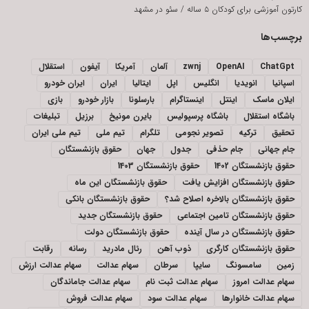
کارتون آموزشی برای کودکان ۵ ساله
/
سئو در مشهد
برچسب‌ها
ChatGpt
OpenAI
zwnj
آلمان
آمریکا
آیفون
استقلال
اسپانیا
انویدیا
انگلیس
اپل
ایتالیا
ایران
ایران خودرو
ایلان ماسک
اینتل
اینستاگرام
بارسلونا
بازار خودرو
بازی
باشگاه استقلال
باشگاه پرسپولیس
بایرن مونیخ
برزیل
تبلیغات
تحقیق
ترکیه
تصویر نجومی
تلگرام
تیم ملی
تیم ملی ایران
جام جهانی
جام حذفی
جدول
جهان
حقوق بازنشستگان
حقوق بازنشستگان 1402
حقوق بازنشستگان 1403
حقوق بازنشستگان افزایش یافت
حقوق بازنشستگان این ماه
حقوق بازنشستگان بالاخره اصلاح شد؟
حقوق بازنشستگان بانکی
حقوق بازنشستگان تامین اجتماعی
حقوق بازنشستگان جدید
حقوق بازنشستگان در سال آینده
حقوق بازنشستگان دولت
حقوق بازنشستگان کارگری
ذوب آهن
رئال مادرید
رسانه
رقابت
زمین
سامسونگ
سایپا
سرطان
سهام عدالت
سهام عدالت ارزش
سهام عدالت امروز
سهام عدالت ثبت نام
سهام عدالت جاماندگان
سهام عدالت خانوارها
سهام عدالت سود
سهام عدالت فروش