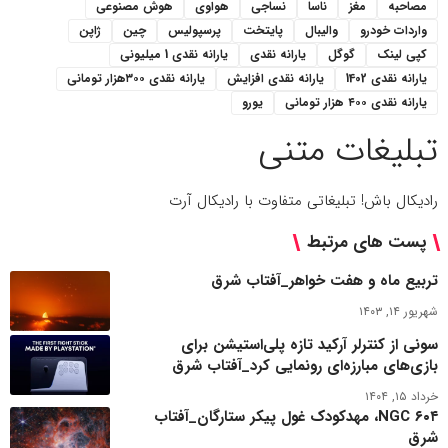
مصاحبه
مغز
ناسا
نساجی
هواوی
هوش مصنوعی
واردات خودرو
والیبال
پایتخت
پرسپولیس
چین
ژاپن
کپی لینک
گوگل
یارانه نقدی
یارانه نقدی 1 میلیونی
یارانه نقدی 1402
یارانه نقدی افزایش
یارانه نقدی ۳۰۰هزار تومانی
یارانه نقدی ۴۰۰ هزار تومانی
یورو
تبلیغات متنی
رادیکال باش! تبلیغاتی متفاوت با رادیکال آرت
پست های مرتبط
تربیع ماه و هفت خواهر_آفتاب شرق
شهریور ۱۴, ۱۴۰۳
سونی از کنترلر آرکید تازه پلی‌استیشن برای
بازی‌های مبارزه‌ای رونمایی کرد_آفتاب شرق
خرداد ۱۵, ۱۴۰۴
NGC ۶۰۴، مهدکودک غول پیکر ستارگان_آفتاب
شرق