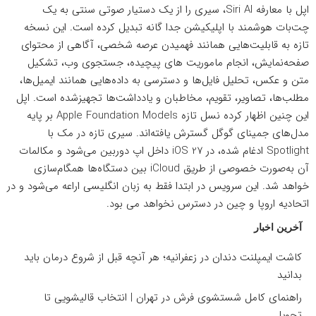
اپل با معارفه Siri AI، سیری را از یک دستیار صوتی سنتی به یک
چت‌بات هوشمند با اپلیکیشن جدا گانه تبدیل کرده است. این نسخه
تازه به قابلیت‌هایی همانند فهمیدن عرصه شخصی، آگاهی از محتوای
صفحه‌نمایش، انجام ماموریت های پیچیده، جستجوی وب، تشکیل
متن و عکس، تحلیل فایل‌ها و دسترسی به داده‌هایی همانند ایمیل‌ها،
مطلب‌ها، تصاویر، تقویم، مخاطبان و یادداشت‌ها تجهیزشده است. اپل
این چنین اظهار کرده نسل تازه Apple Foundation Models بر پایه
مدل‌های جمینای گوگل گسترش یافته‌اند. سیری تازه در مک با
Spotlight ادغام شده، در iOS 27 داخل اپ دوربین می‌شود و مکالمات
آن به‌صورت خصوصی از طریق iCloud بین دستگاه‌ها همگام‌سازی
خواهد شد. این سرویس در ابتدا فقط به زبان انگلیسی اراعه می‌شود و در
اتحادیه اروپا و چین در دسترس نخواهد می بود.
آخرین اخبار
کاشت ایمپلنت دندان در زعفرانیه؛ هر آنچه قبل از شروع درمان باید
بدانید
راهنمای کامل شستشوی فرش در تهران | انتخاب قالیشویی تا
تحویل