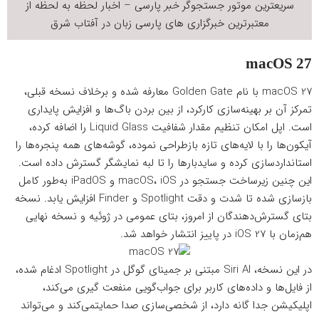
سریعترین موتور جستجوگر
خبر
پارسی – اخبار لحظه به لحظه از
معتبرترین خبرگزاری های پارسی زبان در
آفتاب شرق
macOS 27
macOS 27 با نام Golden Gate معارفه شده و برخلاف نسخه قبلی،
تمرکز آن بر بهینه‌سازی کارکرد، از بین بردن باگ‌ها و افزایش پایداری
است. اپل امکان تنظیم مقدار شفافیت Liquid Glass را اضافه کرده،
آیکون‌ها را با لایه‌های تازه بازطراحی نموده، گوشه‌های همه پنجره‌ها را
استانداردسازی کرده و سایدبارها را تا لبه نمایشگر گسترش داده است.
این چنین زیرساخت جستجو در macOS، iOS و iPadOS به‌طور کامل
بازسازی شده تا شدت و دقت Spotlight و Finder افزایش یابد. نسخه
بتای گسترش‌دهندگان از امروز، بتای عمومی در ژوئیه و نسخه نهایی
هم‌زمان با iOS 27 در پاییز انتشار خواهد شد.
در این نسخه، Siri AI مبتنی بر جمینای گوگل در Spotlight ادغام شده،
از فایل‌ها و داده‌های کاربر برای جواب‌گویی منفعت گیری می‌کند،
اپلیکیشن جدا گانه دارد، از شخصی‌سازی صدا حمایتمی‌کند و می‌تواند