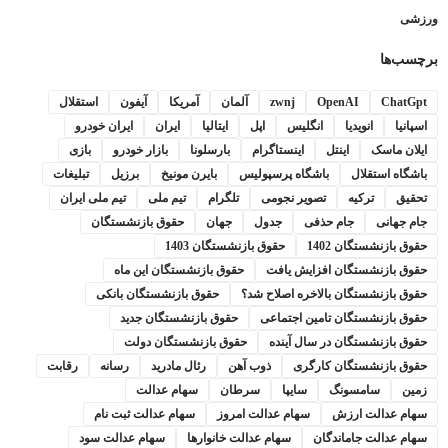
ورزشی
برچسب‌ها
ChatGpt
OpenAI
zwnj
آلمان
آمریکا
آیفون
استقلال
اسپانیا
انویدیا
انگلیس
اپل
ایتالیا
ایران
ایران خودرو
ایلان ماسک
اینتل
اینستاگرام
بارسلونا
بازار خودرو
بازی
باشگاه استقلال
باشگاه پرسپولیس
بایرن مونیخ
برزیل
تبلیغات
تحقیق
ترکیه
تصویر نجومی
تلگرام
تیم ملی
تیم ملی ایران
جام جهانی
جام حذفی
جدول
جهان
حقوق بازنشستگان
حقوق بازنشستگان 1402
حقوق بازنشستگان 1403
حقوق بازنشستگان افزایش یافت
حقوق بازنشستگان این ماه
حقوق بازنشستگان بالاخره اصلاح شد؟
حقوق بازنشستگان بانکی
حقوق بازنشستگان تامین اجتماعی
حقوق بازنشستگان جدید
حقوق بازنشستگان در سال آینده
حقوق بازنشستگان دولت
حقوق بازنشستگان کارگری
ذوب آهن
رئال مادرید
رسانه
رقابت
زمین
سامسونگ
سایپا
سرطان
سهام عدالت
سهام عدالت ارزش
سهام عدالت امروز
سهام عدالت ثبت نام
سهام عدالت جاماندگان
سهام عدالت خانوارها
سهام عدالت سود