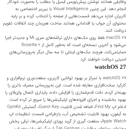
وظایفی همانند نوشتن پیش‌نویس ایمیل یا مطلب را به‌صورت خودکار
انجام دهد. این چنین Visual Intelligence با بین‌بر اختصاصی به
کاربران اجازه می‌دهد قسمت‌هایی از صفحه را انتخاب کرده و بر پایه
محتوای آن جواب یا اقداماتی همانند ساخت هم‌زمان چند اتفاقات تقویم
دریافت کنند.
macOS 27 فقط روی مک‌های دارای تراشه‌های سری M1 و جدیدتر اجرا
می‌شود و آخرین نسخه‌ای است که به‌طور کامل از Rosetta 2
حمایتمی‌کند، هرچند مک‌های اینتلی تا سه سال دیگر به‌روزرسانی‌های
امنیتی دریافت خواهند کرد.
watchOS 27
watchOS 27 با تمرکز بر بهبود توانایی کاربری، منفعت‌وری نرم‌افزاری و
کارکرد سخت‌افزاری معارفه شده است. این به‌روزرسانی مصرف باتری را
بهینه‌تر کرده، دقت قدم‌شماری را افزایش داده، پایداری اتصال وای‌فای را
بهبود بخشیده و اجرای افزونه‌های اپلیکیشن‌ها را سریع تر کرده است.
ادغام اپ Find My، اضافه شدن قابلیت Guest Key، گسترش GymKit
به آیفون، بهبود قابلیت تشخیص آب، بازطراحی قسمت تنظیمات اپ
Apple Watch، منفعت گیری از گرید پویای اپلیکیشن‌ها، ترقی پخش
محتوای رسانه‌ای و قابلیت Tap Gesture از دیگر تغییرات مهم این