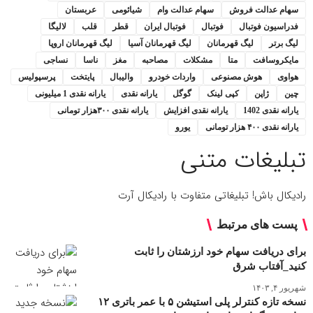
سهام عدالت فروش
سهام عدالت وام
شیائومی
عربستان
فدراسیون فوتبال
فوتبال
فوتبال ایران
قطر
قلب
لالیگا
لیگ برتر
لیگ قهرمانان
لیگ قهرمانان آسیا
لیگ قهرمانان اروپا
مایکروسافت
متا
مشکلات
مصاحبه
مغز
ناسا
نساجی
هواوی
هوش مصنوعی
واردات خودرو
والیبال
پایتخت
پرسپولیس
چین
ژاپن
کپی لینک
گوگل
یارانه نقدی
یارانه نقدی 1 میلیونی
یارانه نقدی 1402
یارانه نقدی افزایش
یارانه نقدی ۳۰۰هزار تومانی
یارانه نقدی ۴۰۰ هزار تومانی
یورو
تبلیغات متنی
رادیکال باش! تبلیغاتی متفاوت با رادیکال آرت
پست های مرتبط
برای دریافت سهام خود ارزشتان را ثابت
کنید_آفتاب شرق
شهریور ۴, ۱۴۰۳
نسخه تازه کنترلر پلی استیشن ۵ با عمر باتری ۱۲