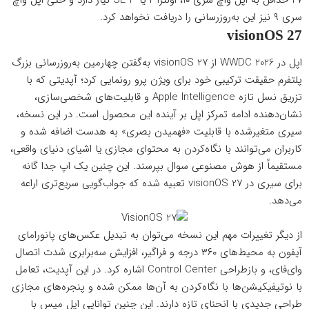
27 حداقل به اپل واچ سری ۱۰، اولترا ۲ یا SE 3 نیاز دارد و حتی اپل واچ
سری ۹ نیز این به‌روزرسانی را دریافت نخواهد کرد.
visionOS 27
اپل در WWDC 2026 از visionOS 27 به‌گفتن چهارمین به‌روزرسانی بزرگ
پلتفرم حقیقت ترکیبی خود برای ویژن پرو رونمایی کرد؛ آپدیتی که با
تزریق نسل تازه Apple Intelligence و قابلیت‌های شخصی‌سازی،
نشان‌دهنده ادامه تمرکز اپل بر آینده این محصول است. در این نسخه،
سیری متغیرشده با قابلیت «فهمیدن بصری» به هدست اضافه شده و
کاربران می‌توانند با نگاه‌کردن به محتوای مجازی یا اشیای دنیای واقعی،
مستقیماً از هوش مصنوعی سوال بپرسند. این چنین یک اپ جدا گانه
برای سیری در visionOS 27 تعبیه شده که جواب‌گویی سریع‌تری اراعه
می‌دهد.
از دیگر تغییرات مهم این نسخه می‌توان به تبدیل عکس‌های پانورامای
آیفون به محیط‌های ۳۶۰ درجه و فراگیر، افزایش سه‌برابری شدت اتصال
وای‌فای، و بازطراحی Control Center اشاره کرد. در این آپدیت، تعامل
با نوتیفیکیشن‌ها با نگاه‌کردن به آن‌ها ممکن شده و پنجره‌های مجازی
طراحی جدیدی با انحنای تازه دارند. این چنین توانایی اپل مپس با