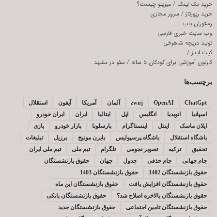
خرید بک لینک
/
میزیتو چیست؟
خرید رپورتاژ
/
سرور مجازی
رستوران یاب
وب سایت خبری فارسی
تولید دریچه شاهرخی
کیت ایدز
/
کارتون آموزشی برای کودکان ۵ ساله
/
سئو در مشهد
برچسب‌ها
ChatGpt
OpenAI
zwnj
آلمان
آمریکا
آیفون
استقلال
اسپانیا
انویدیا
انگلیس
اپل
ایتالیا
ایران
ایران خودرو
ایلان ماسک
اینتل
اینستاگرام
بارسلونا
بازار خودرو
بازی
باشگاه استقلال
باشگاه پرسپولیس
بایرن مونیخ
برزیل
تبلیغات
تحقیق
ترکیه
تصویر نجومی
تلگرام
تیم ملی
تیم ملی ایران
جام جهانی
جام حذفی
جدول
جهان
حقوق بازنشستگان
حقوق بازنشستگان 1402
حقوق بازنشستگان 1403
حقوق بازنشستگان افزایش یافت
حقوق بازنشستگان این ماه
حقوق بازنشستگان بالاخره اصلاح شد؟
حقوق بازنشستگان بانکی
حقوق بازنشستگان تامین اجتماعی
حقوق بازنشستگان جدید