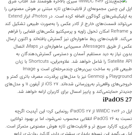
اپل این چنین مجموعه‌ای از قابلیت‌های تازه مبتنی بر هوش مصنوعی را
به اپلیکیشن‌های گوناگون اضافه کرده است. در Photos، ابزار Extend
می‌تواند قسمت‌های خارج از کادر عکس را به‌صورت طبیعی تشکیل کند
و Reframe امکان تحول زاویه و پرسپکتیو عکس‌های فضایی را فراهم
می‌کند. قابلیت‌های ربط ماهواره‌ای نیز گسترش یافته‌اند و اکنون ارسال
عکس از طریق Messages، مسیریابی ماهواره‌ای در Maps، اتصال
بدون نیاز به دید مستقیم آسمان و دسترسی گسترش‌دهندگان به
Satellite API را شامل خواهد شد. علاوه‌براین، Shortcuts با زبان
طبیعی قادر به ساخت بین‌برهای چندمرحله‌ای است و Image
Playground و Genmoji نیز با مدل‌های پرقدرت، مصرف باتری کمتر و
خروجی‌های واقعی‌تر به‌روزرسانی شده‌اند. iOS 27 از آیفون ۱۱ و مدل‌های
جدیدتر حمایتمی‌کند و پاییز امسال برای کاربران اراعه خواهد شد.
iPadOS 27
اپل در WWDC 2026 از iPadOS 27 رونمایی کرد؛ این آپدیت اگرچه
نسبت به iPadOS 26 انقلابی محسوب نمی‌شود، اما بر بهبود توانایی
کاربری، کارکرد سریع تر و قابلیت‌های تازه هوش مصنوعی متمرکز است.
اپل می‌گوید این نسخه پایداری بیشتری دارد، کارکرد روان‌تری اراعه