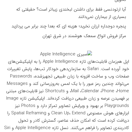
آیا ارتودنسی فقط برای داشتن لبخندی زیباتر است؟ حقیقتی که
بسیاری از بیماران نمی‌دانند
پنجره دوجداره ارزان نخرید؛ هزینه ای که بعدا چند برابر می پردازید
مرکز فروش انواع سمعک هوشمند در شرق تهران
اپل هم‌زمان قابلیت‌های تازه Apple Intelligence را به اپلیکیشن‌های
خود آورده است. Safari به سازمان‌دهی خودکار تب‌ها، پایش تغییرات
صفحات وب و ساخت افزونه با زبان طبیعی تجهیزشده، Passwords
می‌تواند چندین رمز عبور را با یک لمس به‌روزرسانی کند و Messages
،Mail ،Calendar ،Phone ،Home و Shortcuts نیز قابلیت‌های مبتنی
بر فهمیدن عرصه و زبان طبیعی دریافت کرده‌اند. اپلیکیشن تازه Image
Playgrounds بر بهبود و ویرایش تصاویر تمرکز دارد و Photos نیز
ابزارهای هوش مصنوعی Clean Up، Extend و Spatial Reframing را
دریافت کرده است که امکان حذف عناصر، گسترش کادر و تحول
کادربندی تصاویر را فراهم می‌کنند. نسل تازه Apple Intelligence و Siri