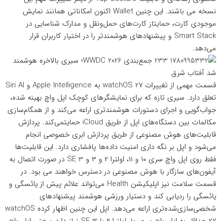
نسخه می باشند. این چنین Wallet اکنون امکاناتی همانند نمایش
موجودی کارت، حمایتاز کارت‌های حمل‌ونقل و مدارک شناسایی در
Smart Stack و پیشنهادهای هوشمندتر را در اختیار کاربران قرار
می‌دهد.
قسمت مهمی از تغییرات watchOS 27 به Apple Intelligence و Siri AI
تعلق دارد. سیری تازه که برای نمایشگرهای کوچک اپل واچ بهینه شده،
جواب‌گویی و اجرای دستورات هوشمندتری اراعه می‌کند و از همگام‌سازی
مکالمات بین دستگاه‌های اپل از طریق iCloud حمایتمی‌کند. پردازش
قابلیت‌های هوش مصنوعی از طریق پردازش ابری خصوصی انجام
می‌شود و اپل بر نگه داری امنیت داده‌ها پافشاری دارد. این قابلیت‌ها
فقط روی اپل واچ سری ۱۰ و ۱۱، اولترا ۲ و ۳ و SE 3 در صورت اتصال به
آیفون‌های سازگار با هوش مصنوعی در دسترس خواهند می بود. در
قسمت
سلامت
نیز اپلیکیشن Health می‌تواند علائم پیش از یائسگی و
یائسگی را ردیابی کند و دستیار
ورزشی
هوشمند پیشنهاد‌های
شخصی‌سازی‌شده‌تری اراعه می‌دهد. اپل این چنین اظهار کرده watchOS