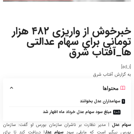
خبرخوش از واریزی ۴۸۲ هزار
تومانی برای سهام عدالتی
ها_آفتاب شرق
[ad_1]
به گزارش
آفتاب شرق
محتواها
سهامداران عدل بخوانند
مبلغ سود سهام عدل خرداد ماه اظهار شد
سهام عدل
| مدیر نظارت بر ناشران سازمان بورس او گفت: سازمان
بورس پیگیر است که مابقی سود
سهام عدل
را دریافت کند تا برای