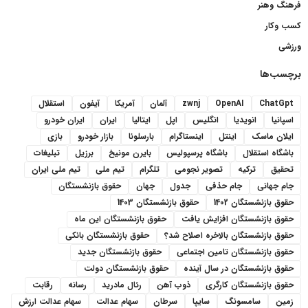
فرهنگ وهنر
کسب وکار
ورزشی
برچسب‌ها
ChatGpt
OpenAI
zwnj
آلمان
آمریکا
آیفون
استقلال
اسپانیا
انویدیا
انگلیس
اپل
ایتالیا
ایران
ایران خودرو
ایلان ماسک
اینتل
اینستاگرام
بارسلونا
بازار خودرو
بازی
باشگاه استقلال
باشگاه پرسپولیس
بایرن مونیخ
برزیل
تبلیغات
تحقیق
ترکیه
تصویر نجومی
تلگرام
تیم ملی
تیم ملی ایران
جام جهانی
جام حذفی
جدول
جهان
حقوق بازنشستگان
حقوق بازنشستگان 1402
حقوق بازنشستگان 1403
حقوق بازنشستگان افزایش یافت
حقوق بازنشستگان این ماه
حقوق بازنشستگان بالاخره اصلاح شد؟
حقوق بازنشستگان بانکی
حقوق بازنشستگان تامین اجتماعی
حقوق بازنشستگان جدید
حقوق بازنشستگان در سال آینده
حقوق بازنشستگان دولت
حقوق بازنشستگان کارگری
ذوب آهن
رئال مادرید
رسانه
رقابت
زمین
سامسونگ
سایپا
سرطان
سهام عدالت
سهام عدالت ارزش