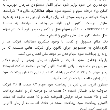
سهامداران این سود واریز شود..بنابر اظهار مسئولان سازمان بورس، به
گمان زیاد مرحله سوم و تسویه سود
سهام عدل
کارکرد مالی ۱۴۰۱ شرکت‌ها
خرداد خواهد می بود، سودی که برای دریافت آن نیاز به مراجعه به هیچ
سایتی نیست. اکنون این افراد می‌توانند با مراجعه به سامانه
samanese.ir جاماندگان
سهام عدل
و تکمیل نمودن فرم ثبت نام
سهام
عدل
جاماندگان عمل های ملزوم را انجام بدهند.
یک مقام مسوول او گفت: با وجود پیگیری مطالبات شرکت ها از
کارفرمایان به جستوجو اجرای قانون برای شرکت هایی هستیم که در
روبه رو پرداخت سود سهام عدل در موعد مقرر اهمال می کنند.
ولی‌اله جعفری مدیر نظارت بر ناشران سازمان بورس و اوراق بهادار
سرزمین در مصاحبه با رادیو اقتصاد اظهار کرد: در مجامع شرکت اندوخته
پذیر سهام عدل ۳۶ شرکت می باشند که اصرار داریم تا توان پرداخت سود
را در زمان مناسب را هم در نظر بگیرند.
جعفری افزود: سال قبل در پرداخت سود سهام ۸۷ همت از ۳۶ شرکت
اندوخته پذیر طلبکار شدیم؛ ۶۰ همت در دو مرحله آذر و اسفند پرداخت
شد و ۳۵ همت صرف افزایش اندوخته شد و ۱۵ همت مانده که مهلت
قانونی پرداخت سود پرداخت نشده بر خلاف اساسنامه از زمان قانونی
هم عبور کرده است.