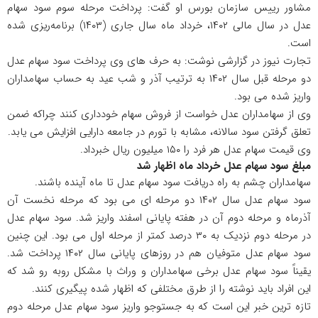
مشاور رییس سازمان بورس او گفت: پرداخت مرحله سوم سود سهام
عدل در سال مالی ۱۴۰۲، خرداد ماه سال جاری (۱۴۰۳) برنامه‌ریزی شده
است.
تجارت نیوز در گزارشی نوشت: به حرف های وی پرداخت سود سهام عدل
دو مرحله قبل سال ۱۴۰۲ به ترتیب آذر و شب عید به حساب سهامداران
واریز شده می بود.
وی از سهامداران عدل خواست از فروش سهام خودداری کنند چراکه ضمن
تعلق گرفتن سود سالانه، مشابه با تورم در جامعه دارایی افزایش می یابد.
وی قیمت سهام عدل هر فرد را ۱۵۰ میلیون ریال خبرداد.
مبلغ سود سهام عدل خرداد ماه اظهار شد
سهامداران چشم به راه دریافت سود سهام عدل تا ماه آینده باشند.
سود سهام عدل سال ۱۴۰۲ دو مرحله ای می بود که مرحله نخست آن
آذرماه و مرحله دوم آن در هفته پایانی اسفند واریز شد. سود سهام عدل
در مرحله دوم نزدیک به ۳۰ درصد کمتر از مرحله اول می بود. این چنین
سود سهام عدل متوفیان هم در روزهای پایانی سال ۱۴۰۲ پرداخت شد.
یقیناً سود سهام عدل برخی سهامداران و وراث با مشکل روبه رو شد که
این افراد باید نوشته را از طرق مختلفی که اظهار شده پیگیری کنند.
تازه ترین خبر این است که به جستوجو واریز سود سهام عدل مرحله دوم