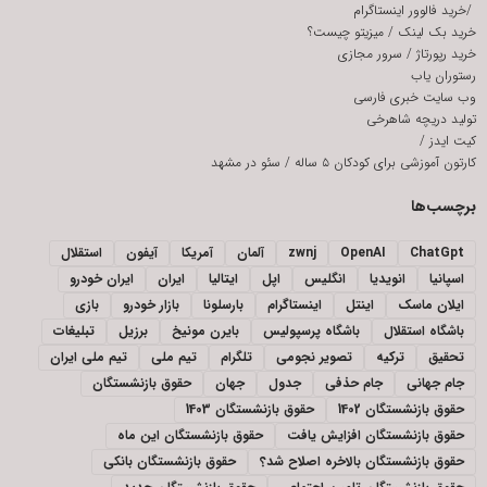
/
خرید فالوور اینستاگرام
خرید بک لینک
/
میزیتو چیست؟
خرید رپورتاژ
/
سرور مجازی
رستوران یاب
وب سایت خبری فارسی
تولید دریچه شاهرخی
کیت ایدز
/
کارتون آموزشی برای کودکان ۵ ساله
/
سئو در مشهد
برچسب‌ها
ChatGpt
OpenAI
zwnj
آلمان
آمریکا
آیفون
استقلال
اسپانیا
انویدیا
انگلیس
اپل
ایتالیا
ایران
ایران خودرو
ایلان ماسک
اینتل
اینستاگرام
بارسلونا
بازار خودرو
بازی
باشگاه استقلال
باشگاه پرسپولیس
بایرن مونیخ
برزیل
تبلیغات
تحقیق
ترکیه
تصویر نجومی
تلگرام
تیم ملی
تیم ملی ایران
جام جهانی
جام حذفی
جدول
جهان
حقوق بازنشستگان
حقوق بازنشستگان 1402
حقوق بازنشستگان 1403
حقوق بازنشستگان افزایش یافت
حقوق بازنشستگان این ماه
حقوق بازنشستگان بالاخره اصلاح شد؟
حقوق بازنشستگان بانکی