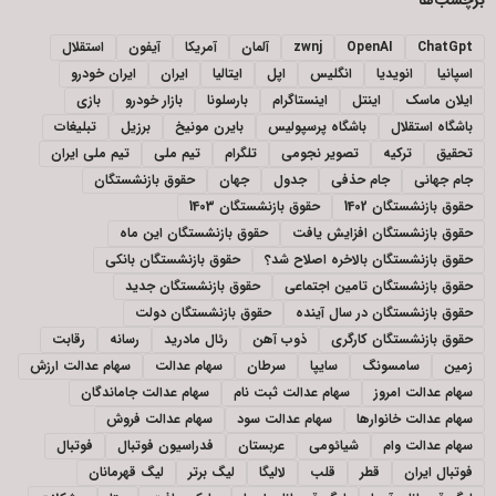
ChatGpt
OpenAI
zwnj
آلمان
آمریکا
آیفون
استقلال
اسپانیا
انویدیا
انگلیس
اپل
ایتالیا
ایران
ایران خودرو
ایلان ماسک
اینتل
اینستاگرام
بارسلونا
بازار خودرو
بازی
باشگاه استقلال
باشگاه پرسپولیس
بایرن مونیخ
برزیل
تبلیغات
تحقیق
ترکیه
تصویر نجومی
تلگرام
تیم ملی
تیم ملی ایران
جام جهانی
جام حذفی
جدول
جهان
حقوق بازنشستگان
حقوق بازنشستگان 1402
حقوق بازنشستگان 1403
حقوق بازنشستگان افزایش یافت
حقوق بازنشستگان این ماه
حقوق بازنشستگان بالاخره اصلاح شد؟
حقوق بازنشستگان بانکی
حقوق بازنشستگان تامین اجتماعی
حقوق بازنشستگان جدید
حقوق بازنشستگان در سال آینده
حقوق بازنشستگان دولت
حقوق بازنشستگان کارگری
ذوب آهن
رئال مادرید
رسانه
رقابت
زمین
سامسونگ
سایپا
سرطان
سهام عدالت
سهام عدالت ارزش
سهام عدالت امروز
سهام عدالت ثبت نام
سهام عدالت جاماندگان
سهام عدالت خانوارها
سهام عدالت سود
سهام عدالت فروش
سهام عدالت وام
شیائومی
عربستان
فدراسیون فوتبال
فوتبال
فوتبال ایران
قطر
قلب
لالیگا
لیگ برتر
لیگ قهرمانان