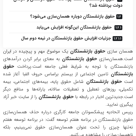
دولت برداشته شد؟
حقوق بازنشستگان دوباره همسان‌سازی می‌شود؟
حقوق بازنشستگان این‌گونه افزایش می‌یابد
جزئیات افزایش حقوق بازنشستگان در نیمه دوم سال
همسان‌ سازی
حقوق بازنشستگان
یک موضوع مهم و پیچیده در ایران
است.همسان‌سازی
حقوق بازنشستگان
به معنای برابر کردن درآمدهای
بازنشستگان با توجه به شرایط فعلی جامعه است.پرداخت
حقوق
بازنشستگان
تامین
اجتماعی
از بیستم براساس حروف الفبا آغاز شده
است
حقوق بازنشستگان
شامل حقوق پایه، بیمه‌های اجتماعی، بیمه
تکمیلی، روزهای تعطیل و تعطیلات سالانه، یارانه‌ها و منافع دیگر
است.جدیدترین اخبار در رابطه با
حقوق بازنشستگان
را از سایت
خبر
آزاد
پیگیری نمایید.
رییس اتحادیه پیشکسوتان جامعه کارگری درباره حذف همسان‌سازی
حقوق بازنشستگان در برنامه هفتم توسعه گفت: در برنامه توسعه هفتم
نه‌تنها چیزی را تحت عنوان همسان‌سازی حقوق نمی‌بینیم، بلکه
ناهمسان‌سازی را مشاهده می‌کنیم.