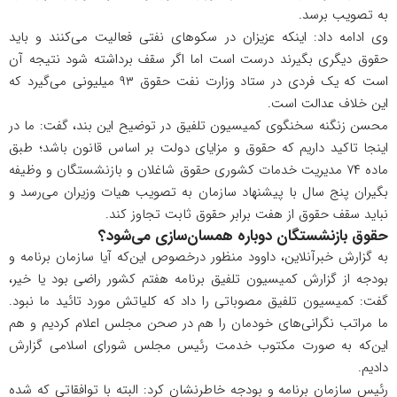
به تصویب برسد.
وی ادامه داد: اینکه عزیزان در سکوهای نفتی فعالیت می‌کنند و باید
حقوق دیگری بگیرند درست است اما اگر سقف برداشته شود نتیجه آن
است که یک فردی در ستاد وزارت نفت حقوق ۹۳ میلیونی می‌گیرد که
این خلاف عدالت است.
محسن زنگنه سخنگوی کمیسیون تلفیق در توضیح این بند، گفت: ما در
اینجا تاکید داریم که حقوق و مزایای دولت بر اساس قانون باشد؛ طبق
ماده ۷۴ مدیریت خدمات کشوری حقوق شاغلان و بازنشستگان و وظیفه
بگیران پنج سال با پیشنهاد سازمان به تصویب هیات وزیران می‌رسد و
نباید سقف حقوق از هفت برابر حقوق ثابت تجاوز کند.
حقوق بازنشستگان دوباره همسان‌سازی می‌شود؟
به گزارش خبرآنلاین، داوود منظور درخصوص این‌که آیا سازمان برنامه و
بودجه از گزارش کمیسیون تلفیق برنامه هفتم کشور راضی بود یا خیر،
گفت: کمیسیون تلفیق مصوباتی را داد که کلیاتش مورد تائید ما نبود.
ما مراتب نگرانی‌های خودمان را هم در صحن مجلس اعلام کردیم و هم
این‌که به صورت مکتوب خدمت رئیس مجلس شورای اسلامی گزارش
دادیم.
رئیس سازمان برنامه و بودجه خاطرنشان کرد: البته با توافقاتی که شده