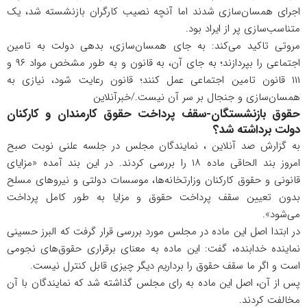
اجرای همسان‌سازی شدند اما آنچه نصیب کارگران بازنشسته شد، یک
متناسب‌سازی پر از ایراد بود.
مروتی تاکید می‌کند: به جای همسان‌سازی، بدهی دولت به تامین
اجتماعی را بپردازند؛ به جای آن، به قانون و به طور مشخص مواد ۹۶ و
۱۱۱ قانون تامین اجتماعی عمل کنند؛ قانون رعایت شود، نیازی به
همسان‌سازی و جنجال بر سر آن نیست./خبرآنلاین
حقوق بازنشستگان-سقف پرداخت حقوق کارمندان و کارکنان
دولت برداشته شد؟
به گزارش صد آنلاین ، نمایندگان مجلس در جلسه علنی نوبت صبح
امروز بند الحاقی ماده ۱۸ را بررسی کردند. در این بند آمده «مزایای
قانونی و حقوق کارکنان وزارتخانه‌ها، موسسات دولتی و نیروهای مسلح
بدون تعیین سقف پرداخت حقوق و مزایا به طور کامل پرداخت
می‌شود».
در ابتدا اصل این ماده در مجلس مورد بررسی قرار گرفت که البرز حسینی
نماینده خدابنده، گفت: این ماده به معنای برقراری حقوق‌های نجومی
است و اگر ما سقف حقوق را برداریم دیگر چیزی قابل کنترل نیست.
پس از آن، اصل این ماده به رای مجلس گذاشته شد که نمایندگان با آن
مخالفت کردند.