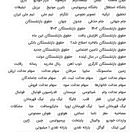
ایلان ماسک
اینتل
اینستاگرام
بارسلونا
بازار خودرو
بازی
باشگاه استقلال
باشگاه پرسپولیس
بایرن مونیخ
برزیل
تبلیغات
تحقیق
ترکیه
تصویر نجومی
تلگرام
تیم ملی
تیم ملی ایران
جام جهانی
جام حذفی
جدول
جهان
حقوق بازنشستگان
حقوق بازنشستگان 1402
حقوق بازنشستگان 1403
حقوق بازنشستگان افزایش یافت
حقوق بازنشستگان این ماه
حقوق بازنشستگان بالاخره اصلاح شد؟
حقوق بازنشستگان بانکی
حقوق بازنشستگان تامین اجتماعی
حقوق بازنشستگان جدید
حقوق بازنشستگان در سال آینده
حقوق بازنشستگان دولت
حقوق بازنشستگان کارگری
ذوب آهن
رئال مادرید
رسانه
رقابت
زمین
سامسونگ
سایپا
سرطان
سهام عدالت
سهام عدالت ارزش
سهام عدالت امروز
سهام عدالت ثبت نام
سهام عدالت جاماندگان
سهام عدالت خانوارها
سهام عدالت سود
سهام عدالت فروش
سهام عدالت وام
شیائومی
عربستان
فدراسیون فوتبال
فوتبال
فوتبال ایران
قطر
قلب
لالیگا
لیگ برتر
لیگ قهرمانان
لیگ قهرمانان آسیا
لیگ قهرمانان اروپا
مایکروسافت
متا
مشکلات
مصاحبه
مغز
ناسا
نساجی
هواوی
هوش مصنوعی
واردات خودرو
والیبال
پایتخت
پرسپولیس
چین
ژاپن
کپی لینک
گوگل
یارانه نقدی
یارانه نقدی 1 میلیونی