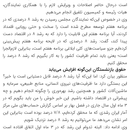
است درحال حاضر اصلاحات و ویرایش لازم را با همکاری نمایندگان،
هیات رئیسه و کمیسیون تلفیق انجام می‌دهیم.
وی در خصوص این‌که نمایندگان مجلس رسیدن به رشد ۸ درصدی که در
برنامه هفتم توسعه مطرح شده است را سخت و حتی رویایی قلمداد
کردند، آیا برنامه هفتم این قابلیت را دارد که به رشد ۸ در اقتصاد دست
پیدا کند، گفت: رشد ۸ درصدی که در لایحه برنامه هفتم پیش‌بینی
کرده‌ایم جزو سیاست‌های کلی ابلاغی برنامه هفتم است، بنابراین لازم‌الجرا
است؛ یعنی باید تمام ظرفیت کشور را به کار بگیریم که رشد ۸ درصد را
محقق کنیم.
حقوق بازنشستگان این‌گونه افزایش می‌یابد
منظور بیان کرد: اما این‌که آیا رشد ۸ درصد قابل دستیابی است یا خیر؟
این بستگی دارد ما ظرفیت‌های نیروی انسانی، منابع طبیعی، سرمایه و
ماشین‌آلات کشور و همچنین رشد بهره‌وری را چگونه انجام دهیم و چه
پیشرانی در اقتصاد داشته باشیم. این خبر خوش را من باید بگویم که در
۳ ماه اول سال جاری در فصل بهار بر اساس گزارش حساب‌های ملی مرکز
آمار ایران رشدی که ما محقق کرده‌ایم، ۷/۸ درصد بوده است بنابراین این
امر نشان می‌دهد ما می‌توانیم به رشد ۸ درصد نزدیک شویم.
وی ادامه داد: البته تدوام این رشد که در ۳ ماه اول اتفاق افتاده است