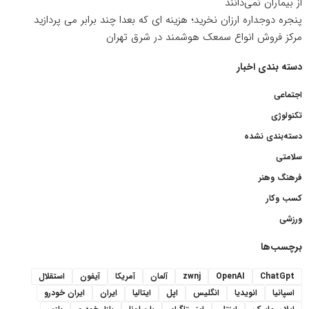
از بیماران نمی‌دانند
پنجره دوجداره ارزان نخرید؛ هزینه ای که بعدا چند برابر می پردازید
مرکز فروش انواع سمعک هوشمند در شرق تهران
دسته بندی اخبار
اجتماعی
تکنولوژی
دسته‌بندی نشده
سلامتی
فرهنگ وهنر
کسب وکار
ورزشی
برچسب‌ها
ChatGpt
OpenAI
zwnj
آلمان
آمریکا
آیفون
استقلال
اسپانیا
انویدیا
انگلیس
اپل
ایتالیا
ایران
ایران خودرو