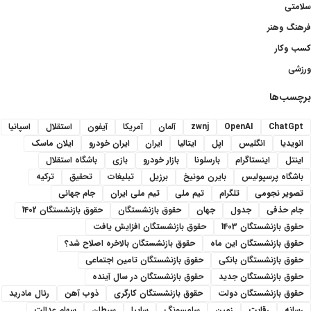
سلامتی
فرهنگ وهنر
کسب وکار
ورزشی
برچسب‌ها
ChatGpt
OpenAI
zwnj
آلمان
آمریکا
آیفون
استقلال
اسپانیا
انویدیا
انگلیس
اپل
ایتالیا
ایران
ایران خودرو
ایلان ماسک
اینتل
اینستاگرام
بارسلونا
بازار خودرو
بازی
باشگاه استقلال
باشگاه پرسپولیس
بایرن مونیخ
برزیل
تبلیغات
تحقیق
ترکیه
تصویر نجومی
تلگرام
تیم ملی
تیم ملی ایران
جام جهانی
جام حذفی
جدول
جهان
حقوق بازنشستگان
حقوق بازنشستگان 1402
حقوق بازنشستگان 1403
حقوق بازنشستگان افزایش یافت
حقوق بازنشستگان این ماه
حقوق بازنشستگان بالاخره اصلاح شد؟
حقوق بازنشستگان بانکی
حقوق بازنشستگان تامین اجتماعی
حقوق بازنشستگان جدید
حقوق بازنشستگان در سال آینده
حقوق بازنشستگان دولت
حقوق بازنشستگان کارگری
ذوب آهن
رئال مادرید
رسانه
رقابت
زمین
سامسونگ
سایپا
سرطان
سهام عدالت