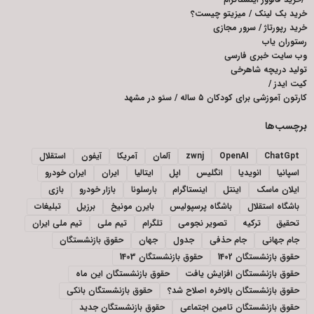
خرید بک لینک
/
میزیتو چیست؟
خرید رپورتاژ
/
سرور مجازی
رستوران یاب
وب سایت خبری فارسی
تولید دریچه شاهرخی
کیت ایدز
/
کارتون آموزشی برای کودکان ۵ ساله
/
سئو در مشهد
برچسب‌ها
ChatGpt
OpenAI
zwnj
آلمان
آمریکا
آیفون
استقلال
اسپانیا
انویدیا
انگلیس
اپل
ایتالیا
ایران
ایران خودرو
ایلان ماسک
اینتل
اینستاگرام
بارسلونا
بازار خودرو
بازی
باشگاه استقلال
باشگاه پرسپولیس
بایرن مونیخ
برزیل
تبلیغات
تحقیق
ترکیه
تصویر نجومی
تلگرام
تیم ملی
تیم ملی ایران
جام جهانی
جام حذفی
جدول
جهان
حقوق بازنشستگان
حقوق بازنشستگان 1402
حقوق بازنشستگان 1403
حقوق بازنشستگان افزایش یافت
حقوق بازنشستگان این ماه
حقوق بازنشستگان بالاخره اصلاح شد؟
حقوق بازنشستگان بانکی
حقوق بازنشستگان تامین اجتماعی
حقوق بازنشستگان جدید