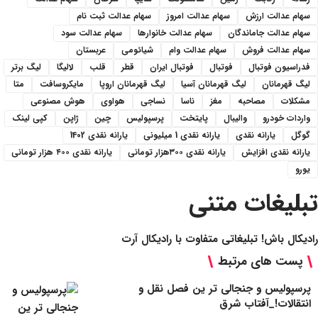
سهام عدالت ارزش
سهام عدالت امروز
سهام عدالت ثبت نام
سهام عدالت جاماندگان
سهام عدالت خانوارها
سهام عدالت سود
سهام عدالت فروش
سهام عدالت وام
شیائومی
عربستان
فدراسیون فوتبال
فوتبال
فوتبال ایران
قطر
قلب
لالیگا
لیگ برتر
لیگ قهرمانان
لیگ قهرمانان آسیا
لیگ قهرمانان اروپا
مایکروسافت
متا
مشکلات
مصاحبه
مغز
ناسا
نساجی
هواوی
هوش مصنوعی
واردات خودرو
والیبال
پایتخت
پرسپولیس
چین
ژاپن
کپی لینک
گوگل
یارانه نقدی
یارانه نقدی 1 میلیونی
یارانه نقدی 1402
یارانه نقدی افزایش
یارانه نقدی ۳۰۰هزار تومانی
یارانه نقدی ۴۰۰ هزار تومانی
یورو
تبلیغات متنی
رادیکال باش! تبلیغاتی متفاوت با رادیکال آرت
پست های مرتبط
پرسپولیس و جنجالی تر ین فصل نقل و
انتقالات!_آفتاب شرق