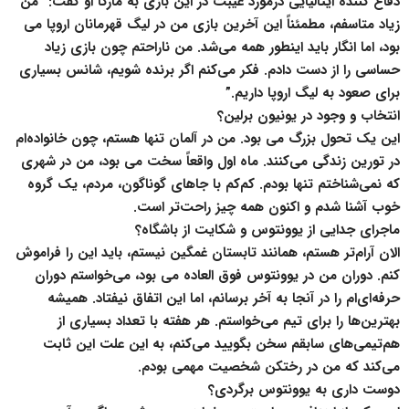
دفاع کننده ایتالیایی درمورد غیبت در این بازی به مارکا او گفت: “من
زیاد متاسفم، مطمئناً این آخرین بازی من در لیگ قهرمانان اروپا می
بود، اما انگار باید اینطور همه می‌شد. من ناراحتم چون بازی زیاد
حساسی را از دست دادم. فکر می‌کنم اگر برنده شویم، شانس بسیاری
برای صعود به لیگ اروپا داریم.”
انتخاب و وجود در یونیون برلین؟
این یک تحول بزرگ می بود. من در آلمان تنها هستم، چون خانواده‌ام
در تورین زندگی می‌کنند. ماه اول واقعاً سخت می بود، من در شهری
که نمی‌شناختم تنها بودم. کم‌کم با جاهای گوناگون، مردم، یک گروه
خوب آشنا شدم و اکنون همه چیز راحت‌تر است.
ماجرای جدایی از یوونتوس و شکایت از باشگاه؟
الان آرام‌تر هستم، همانند تابستان غمگین نیستم، باید این را فراموش
کنم. دوران من در یوونتوس فوق العاده می بود، می‌خواستم دوران
حرفه‌ای‌ام را در آنجا به آخر برسانم، اما این اتفاق نیفتاد. همیشه
بهترین‌ها را برای تیم می‌خواستم. هر هفته با تعداد بسیاری از
هم‌تیمی‌های سابقم سخن بگویید می‌کنم، به این علت این ثابت
می‌کند که من در رختکن شخصیت مهمی بودم.
دوست داری به یوونتوس برگردی؟