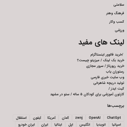
سلامتی
فرهنگ وهنر
کسب وکار
ورزشی
لینک های مفید
/
خرید فالوور اینستاگرام
خرید بک لینک
/
میزیتو چیست؟
خرید رپورتاژ
/
سرور مجازی
رستوران یاب
وب سایت خبری فارسی
تولید دریچه شاهرخی
کیت ایدز
/
کارتون آموزشی برای کودکان ۵ ساله
/
سئو در مشهد
برچسب‌ها
ChatGpt
OpenAI
zwnj
آلمان
آمریکا
آیفون
استقلال
اسپانیا
انویدیا
انگلیس
اپل
ایتالیا
ایران
ایران خودرو