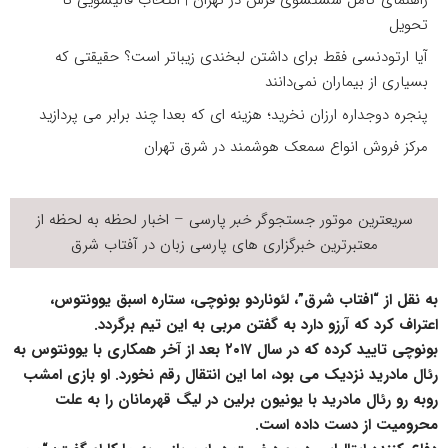
تحویل
آیا ارتودنسی فقط برای داشتن لبخندی زیباتر است؟ حقیقتی که
بسیاری از بیماران نمی‌دانند
پنجره دوجداره ارزان نخرید؛ هزینه ای که بعدا چند برابر می پردازید
مرکز فروش انواع سمعک هوشمند در شرق تهران
سریعترین موتور جستجوگر
خبر
پارسی – اخبار لحظه به لحظه از
معتبرترین خبرگزاری های پارسی زبان در
آفتاب شرق
به نقل از “افتاب شرق”، لئوناردو بونوچی، ستاره اسبق یوونتوس،
اعتراف کرد که آرزو دارد به گفتن مربی به این تیم برگردد.
بونوچی تایید کرده که در سال ۲۰۱۷ بعد از آخر همکاری با یوونتوس به
رئال مادرید نزدیک می بود، اما این انتقال رقم نخورد. او بازی امشب
روبه رو رئال مادرید با یونیون برلین در لیگ قهرمانان را به علت
محرومیت از دست داده است.