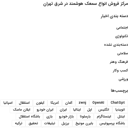
مرکز فروش انواع سمعک هوشمند در شرق تهران
دسته بندی اخبار
اجتماعی
تکنولوژی
دسته‌بندی نشده
سلامتی
فرهنگ وهنر
کسب وکار
ورزشی
برچسب‌ها
ChatGpt
OpenAI
zwnj
آلمان
آمریکا
آیفون
استقلال
اسپانیا
انویدیا
انگلیس
اپل
ایتالیا
ایران
ایران خودرو
ایلان ماسک
اینتل
اینستاگرام
بارسلونا
بازار خودرو
بازی
باشگاه استقلال
باشگاه پرسپولیس
بایرن مونیخ
برزیل
تبلیغات
تحقیق
ترکیه