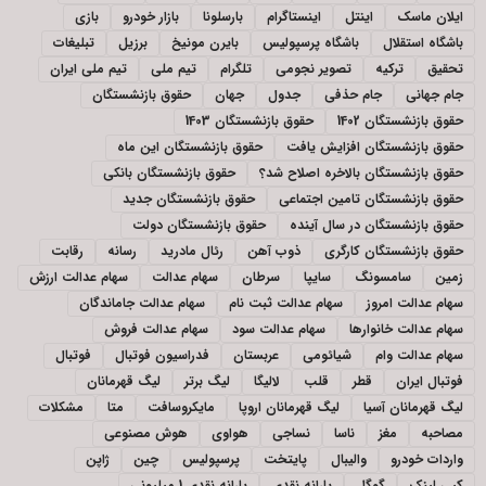
ایلان ماسک
اینتل
اینستاگرام
بارسلونا
بازار خودرو
بازی
باشگاه استقلال
باشگاه پرسپولیس
بایرن مونیخ
برزیل
تبلیغات
تحقیق
ترکیه
تصویر نجومی
تلگرام
تیم ملی
تیم ملی ایران
جام جهانی
جام حذفی
جدول
جهان
حقوق بازنشستگان
حقوق بازنشستگان 1402
حقوق بازنشستگان 1403
حقوق بازنشستگان افزایش یافت
حقوق بازنشستگان این ماه
حقوق بازنشستگان بالاخره اصلاح شد؟
حقوق بازنشستگان بانکی
حقوق بازنشستگان تامین اجتماعی
حقوق بازنشستگان جدید
حقوق بازنشستگان در سال آینده
حقوق بازنشستگان دولت
حقوق بازنشستگان کارگری
ذوب آهن
رئال مادرید
رسانه
رقابت
زمین
سامسونگ
سایپا
سرطان
سهام عدالت
سهام عدالت ارزش
سهام عدالت امروز
سهام عدالت ثبت نام
سهام عدالت جاماندگان
سهام عدالت خانوارها
سهام عدالت سود
سهام عدالت فروش
سهام عدالت وام
شیائومی
عربستان
فدراسیون فوتبال
فوتبال
فوتبال ایران
قطر
قلب
لالیگا
لیگ برتر
لیگ قهرمانان
لیگ قهرمانان آسیا
لیگ قهرمانان اروپا
مایکروسافت
متا
مشکلات
مصاحبه
مغز
ناسا
نساجی
هواوی
هوش مصنوعی
واردات خودرو
والیبال
پایتخت
پرسپولیس
چین
ژاپن
کپی لینک
گوگل
یارانه نقدی
یارانه نقدی 1 میلیونی