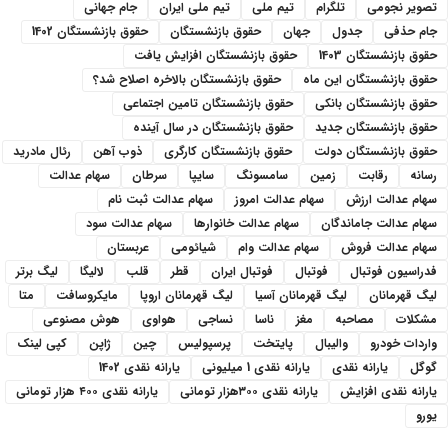
تصویر نجومی
تلگرام
تیم ملی
تیم ملی ایران
جام جهانی
جام حذفی
جدول
جهان
حقوق بازنشستگان
حقوق بازنشستگان 1402
حقوق بازنشستگان 1403
حقوق بازنشستگان افزایش یافت
حقوق بازنشستگان این ماه
حقوق بازنشستگان بالاخره اصلاح شد؟
حقوق بازنشستگان بانکی
حقوق بازنشستگان تامین اجتماعی
حقوق بازنشستگان جدید
حقوق بازنشستگان در سال آینده
حقوق بازنشستگان دولت
حقوق بازنشستگان کارگری
ذوب آهن
رئال مادرید
رسانه
رقابت
زمین
سامسونگ
سایپا
سرطان
سهام عدالت
سهام عدالت ارزش
سهام عدالت امروز
سهام عدالت ثبت نام
سهام عدالت جاماندگان
سهام عدالت خانوارها
سهام عدالت سود
سهام عدالت فروش
سهام عدالت وام
شیائومی
عربستان
فدراسیون فوتبال
فوتبال
فوتبال ایران
قطر
قلب
لالیگا
لیگ برتر
لیگ قهرمانان
لیگ قهرمانان آسیا
لیگ قهرمانان اروپا
مایکروسافت
متا
مشکلات
مصاحبه
مغز
ناسا
نساجی
هواوی
هوش مصنوعی
واردات خودرو
والیبال
پایتخت
پرسپولیس
چین
ژاپن
کپی لینک
گوگل
یارانه نقدی
یارانه نقدی 1 میلیونی
یارانه نقدی 1402
یارانه نقدی افزایش
یارانه نقدی ۳۰۰هزار تومانی
یارانه نقدی ۴۰۰ هزار تومانی
یورو