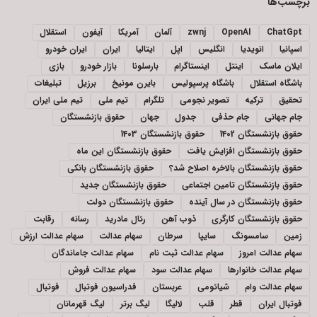
برچسب‌ها
ChatGpt
OpenAI
zwnj
آلمان
آمریکا
آیفون
استقلال
اسپانیا
انویدیا
انگلیس
اپل
ایتالیا
ایران
ایران خودرو
ایلان ماسک
اینتل
اینستاگرام
بارسلونا
بازار خودرو
بازی
باشگاه استقلال
باشگاه پرسپولیس
بایرن مونیخ
برزیل
تبلیغات
تحقیق
ترکیه
تصویر نجومی
تلگرام
تیم ملی
تیم ملی ایران
جام جهانی
جام حذفی
جدول
جهان
حقوق بازنشستگان
حقوق بازنشستگان 1402
حقوق بازنشستگان 1403
حقوق بازنشستگان افزایش یافت
حقوق بازنشستگان این ماه
حقوق بازنشستگان بالاخره اصلاح شد؟
حقوق بازنشستگان بانکی
حقوق بازنشستگان تامین اجتماعی
حقوق بازنشستگان جدید
حقوق بازنشستگان در سال آینده
حقوق بازنشستگان دولت
حقوق بازنشستگان کارگری
ذوب آهن
رئال مادرید
رسانه
رقابت
زمین
سامسونگ
سایپا
سرطان
سهام عدالت
سهام عدالت ارزش
سهام عدالت امروز
سهام عدالت ثبت نام
سهام عدالت جاماندگان
سهام عدالت خانوارها
سهام عدالت سود
سهام عدالت فروش
سهام عدالت وام
شیائومی
عربستان
فدراسیون فوتبال
فوتبال
فوتبال ایران
قطر
قلب
لالیگا
لیگ برتر
لیگ قهرمانان