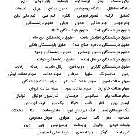
ایلان ماسک
اینتل
اینستاگرام
بارسلونا
بازار خودرو
بازی
باشگاه استقلال
باشگاه پرسپولیس
بایرن مونیخ
برزیل
تبلیغات
تحقیق
ترکیه
تصویر نجومی
تلگرام
تیم ملی
تیم ملی ایران
جام جهانی
جام حذفی
جدول
جهان
حقوق بازنشستگان
حقوق بازنشستگان 1402
حقوق بازنشستگان 1403
حقوق بازنشستگان افزایش یافت
حقوق بازنشستگان این ماه
حقوق بازنشستگان بالاخره اصلاح شد؟
حقوق بازنشستگان بانکی
حقوق بازنشستگان تامین اجتماعی
حقوق بازنشستگان جدید
حقوق بازنشستگان در سال آینده
حقوق بازنشستگان دولت
حقوق بازنشستگان کارگری
ذوب آهن
رئال مادرید
رسانه
رقابت
زمین
سامسونگ
سایپا
سرطان
سهام عدالت
سهام عدالت ارزش
سهام عدالت امروز
سهام عدالت ثبت نام
سهام عدالت جاماندگان
سهام عدالت خانوارها
سهام عدالت سود
سهام عدالت فروش
سهام عدالت وام
شیائومی
عربستان
فدراسیون فوتبال
فوتبال
فوتبال ایران
قطر
قلب
لالیگا
لیگ برتر
لیگ قهرمانان
لیگ قهرمانان آسیا
لیگ قهرمانان اروپا
مایکروسافت
متا
مشکلات
مصاحبه
مغز
ناسا
نساجی
هواوی
هوش مصنوعی
واردات خودرو
والیبال
پایتخت
پرسپولیس
چین
ژاپن
کپی لینک
گوگل
یارانه نقدی
یارانه نقدی 1 میلیونی