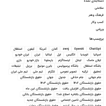
دسته‌بندی نشده
سلامتی
فرهنگ وهنر
کسب وکار
ورزشی
برچسب‌ها
ChatGpt
OpenAI
zwnj
آلمان
آمریکا
آیفون
استقلال
اسپانیا
انویدیا
انگلیس
اپل
ایتالیا
ایران
ایران خودرو
ایلان ماسک
اینتل
اینستاگرام
بارسلونا
بازار خودرو
بازی
باشگاه استقلال
باشگاه پرسپولیس
بایرن مونیخ
برزیل
تبلیغات
تحقیق
ترکیه
تصویر نجومی
تلگرام
تیم ملی
تیم ملی ایران
جام جهانی
جام حذفی
جدول
جهان
حقوق بازنشستگان
حقوق بازنشستگان 1402
حقوق بازنشستگان 1403
حقوق بازنشستگان افزایش یافت
حقوق بازنشستگان این ماه
حقوق بازنشستگان بالاخره اصلاح شد؟
حقوق بازنشستگان بانکی
حقوق بازنشستگان تامین اجتماعی
حقوق بازنشستگان جدید
حقوق بازنشستگان در سال آینده
حقوق بازنشستگان دولت