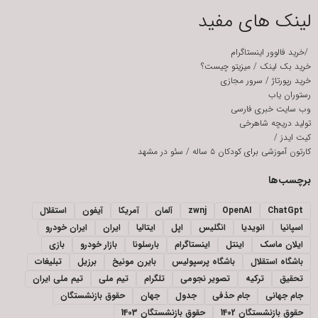
لینک های مفید
/
خرید فالوور اینستاگرام
خرید بک لینک
/
میزیتو چیست؟
خرید رپورتاژ
/
سرور مجازی
رستوران یاب
وب سایت خبری فارسی
تولید دریچه شاهرخی
کیت ایدز
/
کارتون آموزشی برای کودکان ۵ ساله
/
سئو در مشهد
برچسب‌ها
ChatGpt
OpenAI
zwnj
آلمان
آمریکا
آیفون
استقلال
اسپانیا
انویدیا
انگلیس
اپل
ایتالیا
ایران
ایران خودرو
ایلان ماسک
اینتل
اینستاگرام
بارسلونا
بازار خودرو
بازی
باشگاه استقلال
باشگاه پرسپولیس
بایرن مونیخ
برزیل
تبلیغات
تحقیق
ترکیه
تصویر نجومی
تلگرام
تیم ملی
تیم ملی ایران
جام جهانی
جام حذفی
جدول
جهان
حقوق بازنشستگان
حقوق بازنشستگان 1402
حقوق بازنشستگان 1403