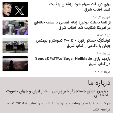
برای دریافت سهام خود ارزشتان را ثابت
کنید_آفتاب شرق
شهریور ۴, ۱۴۰۳
از ناسا به‌علت برخورد زباله فضایی با سقف خانه‌ای
در آمریکا شکایت شد_آفتاب شرق
تیر ۴, ۱۴۰۳
کونیگزگ جسکو رکورد ۰ تا ۴۰۰ کیلومتر و برعکس
جهان را ناکامی!_آفتاب شرق
تیر ۱۵, ۱۴۰۳
بازدید بازی Senua&#۸۲۱۷;s Saga: Hellblade
۲_آفتاب شرق
خرداد ۲, ۱۴۰۳
درباره ما
برترین موتور جستجوگر خبر پارسی - اخبار ایران و جهان بصورت
لحظه ای
جهت ارتباط با مدیر رسانه می توانید به شماره واتساپ 09056213048
مراجعه کنید