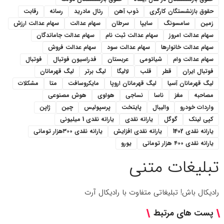
حقوق بازنشستگان کارگری
ذوب آهن
رئال مادرید
رسانه
رقابت
زمین
سامسونگ
سایپا
سرطان
سهام عدالت
سهام عدالت ارزش
سهام عدالت امروز
سهام عدالت ثبت نام
سهام عدالت جاماندگان
سهام عدالت خانوارها
سهام عدالت سود
سهام عدالت فروش
سهام عدالت وام
شیائومی
عربستان
فدراسیون فوتبال
فوتبال
فوتبال ایران
قطر
قلب
لالیگا
لیگ برتر
لیگ قهرمانان
لیگ قهرمانان آسیا
لیگ قهرمانان اروپا
مایکروسافت
متا
مشکلات
مصاحبه
مغز
ناسا
نساجی
هواوی
هوش مصنوعی
واردات خودرو
والیبال
پایتخت
پرسپولیس
چین
ژاپن
کپی لینک
گوگل
یارانه نقدی
یارانه نقدی 1 میلیونی
یارانه نقدی 1402
یارانه نقدی افزایش
یارانه نقدی ۳۰۰هزار تومانی
یارانه نقدی ۴۰۰ هزار تومانی
یورو
تبلیغات متنی
رادیکال باش! تبلیغاتی متفاوت با رادیکال آرت
پست های مرتبط