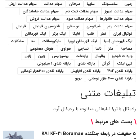
زمین
سامسونگ
سایپا
سرطان
سهام عدالت
سهام عدالت ارزش
سهام عدالت امروز
سهام عدالت ثبت نام
سهام عدالت جاماندگان
سهام عدالت خانوارها
سهام عدالت سود
سهام عدالت فروش
سهام عدالت وام
شیائومی
عربستان
فدراسیون فوتبال
فوتبال
فوتبال ایران
قطر
قلب
لالیگا
لیگ برتر
لیگ قهرمانان
لیگ قهرمانان آسیا
لیگ قهرمانان اروپا
مایکروسافت
متا
مشکلات
مصاحبه
مغز
ناسا
نساجی
هواوی
هوش مصنوعی
واردات خودرو
والیبال
پایتخت
پرسپولیس
چین
ژاپن
کپی لینک
گوگل
یارانه نقدی
یارانه نقدی 1 میلیونی
یارانه نقدی 1402
یارانه نقدی افزایش
یارانه نقدی ۳۰۰هزار تومانی
یارانه نقدی ۴۰۰ هزار تومانی
یورو
تبلیغات متنی
رادیکال باش! تبلیغاتی متفاوت با رادیکال آرت
پست های مرتبط
۵ حقیقت در رابطه جنگنده KAI KF-۲۱ Boramae