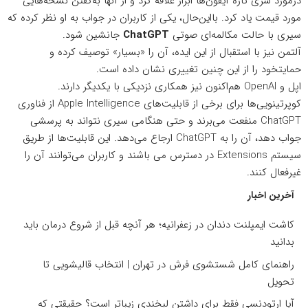
درمورد سری تازه آیفون‌ها ابراز علاقه کرد و از آنها به‌گفتن نسخه‌هایی
مورد قیمت یاد کرد. بااین‌حال، یکی از کاربران
در جواب به او نظر کرده
که
سیری با حالت مکالمه‌ای صوتی
ChatGPT
جانشین شود.
آلتمن نیز با
استقبال از این ایده
، آن را «بسیار» توصیف کرده و
حمایتخود را از این چنین تغییری نشان داده است.
اپل و OpenAI هم‌اکنون نیز همکاری نزدیکی با یکدیگر دارند.
کوپرتینویی‌ها برای برخی از قابلیت‌های Apple Intelligence از فناوری
ChatGPT منفعت می‌برند و حتی هنگامی سیری نتواند به پرسشی
جواب دهد، آن را به ChatGPT ارجاع می‌دهد. این قابلیت‌ها از طریق
سیستم Extensions در دسترس می باشند و کاربران می‌توانند آن را
غیرفعال کنند.
آخرین اخبار
کاشت ایمپلنت دندان در زعفرانیه؛ هر آنچه قبل از شروع درمان باید
بدانید
راهنمای کامل شستشوی فرش در تهران | انتخاب قالیشویی تا
تحویل
آیا ارتودنسی فقط برای داشتن لبخندی زیباتر است؟ حقیقتی که