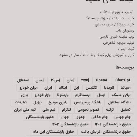
/
خرید فالوور اینستاگرام
خرید بک لینک
/
میزیتو چیست؟
خرید رپورتاژ
/
سرور مجازی
رستوران یاب
وب سایت خبری فارسی
تولید دریچه شاهرخی
کیت ایدز
/
کارتون آموزشی برای کودکان ۵ ساله
/
سئو در مشهد
برچسب‌ها
ChatGpt
OpenAI
zwnj
آلمان
آمریکا
آیفون
استقلال
اسپانیا
انویدیا
انگلیس
اپل
ایتالیا
ایران
ایران خودرو
ایلان ماسک
اینتل
اینستاگرام
بارسلونا
بازار خودرو
بازی
باشگاه استقلال
باشگاه پرسپولیس
بایرن مونیخ
برزیل
تبلیغات
تحقیق
ترکیه
تصویر نجومی
تلگرام
تیم ملی
تیم ملی ایران
جام جهانی
جام حذفی
جدول
جهان
حقوق بازنشستگان
حقوق بازنشستگان 1402
حقوق بازنشستگان 1403
حقوق بازنشستگان افزایش یافت
حقوق بازنشستگان این ماه