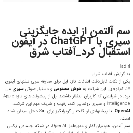
سم آلتمن از ایده جایگزینی
سیری با ChatGPT در آیفون
استقبال کرد_آفتاب شرق
[ad_1]
به گزارش
آفتاب شرق
یکی از نکات قابل‌دقت اتفاقات تازه اپل برای معارفه سری تلفنهای آیفون
۱۷، کم‌توجهی این شرکت به
هوش مصنوعی
و دستیار صوتی
سیری
می
بود. در شرایطی که کاربران انتظار داشتند اپل از پیشرفت‌های تازه Apple
Intelligence و سیری رونمایی کند، رقیب و شریک مهم این شرکت،
OpenAI
، با پیشنهادی او گفت و گو‌برانگیز برای Siri داخل میدان شده
است.
سم آلتمن، هم‌بنیان‌گذار و مدیرعامل OpenAI، در شبکه
اجتماعی
ایکس