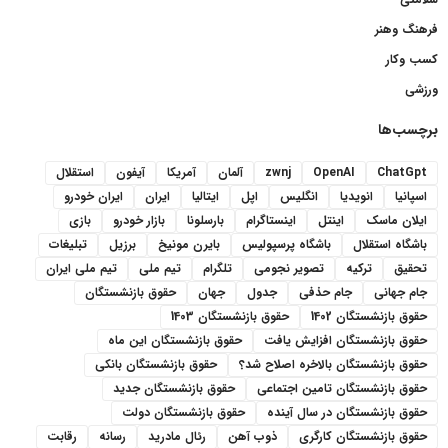
فرهنگ وهنر
کسب وکار
ورزشی
برچسب‌ها
ChatGpt
OpenAI
zwnj
آلمان
آمریکا
آیفون
استقلال
اسپانیا
انویدیا
انگلیس
اپل
ایتالیا
ایران
ایران خودرو
ایلان ماسک
اینتل
اینستاگرام
بارسلونا
بازار خودرو
بازی
باشگاه استقلال
باشگاه پرسپولیس
بایرن مونیخ
برزیل
تبلیغات
تحقیق
ترکیه
تصویر نجومی
تلگرام
تیم ملی
تیم ملی ایران
جام جهانی
جام حذفی
جدول
جهان
حقوق بازنشستگان
حقوق بازنشستگان 1402
حقوق بازنشستگان 1403
حقوق بازنشستگان افزایش یافت
حقوق بازنشستگان این ماه
حقوق بازنشستگان بالاخره اصلاح شد؟
حقوق بازنشستگان بانکی
حقوق بازنشستگان تامین اجتماعی
حقوق بازنشستگان جدید
حقوق بازنشستگان در سال آینده
حقوق بازنشستگان دولت
حقوق بازنشستگان کارگری
ذوب آهن
رئال مادرید
رسانه
رقابت