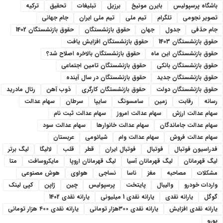
باشگاه پرسپولیس
بایرن مونیخ
برزیل
تبلیغات
تحقیق
ترکیه
تصویر نجومی
تلگرام
تیم ملی
تیم ملی ایران
جام جهانی
جام حذفی
جدول
جهان
حقوق بازنشستگان
حقوق بازنشستگان 1402
حقوق بازنشستگان 1403
حقوق بازنشستگان افزایش یافت
حقوق بازنشستگان این ماه
حقوق بازنشستگان بالاخره اصلاح شد؟
حقوق بازنشستگان بانکی
حقوق بازنشستگان تامین اجتماعی
حقوق بازنشستگان جدید
حقوق بازنشستگان در سال آینده
حقوق بازنشستگان دولت
حقوق بازنشستگان کارگری
ذوب آهن
رئال مادرید
رسانه
رقابت
زمین
سامسونگ
سایپا
سرطان
سهام عدالت
سهام عدالت ارزش
سهام عدالت امروز
سهام عدالت ثبت نام
سهام عدالت جاماندگان
سهام عدالت خانوارها
سهام عدالت سود
سهام عدالت فروش
سهام عدالت وام
شیائومی
عربستان
فدراسیون فوتبال
فوتبال
فوتبال ایران
قطر
قلب
لالیگا
لیگ برتر
لیگ قهرمانان
لیگ قهرمانان آسیا
لیگ قهرمانان اروپا
مایکروسافت
متا
مشکلات
مصاحبه
مغز
ناسا
نساجی
هواوی
هوش مصنوعی
واردات خودرو
والیبال
پایتخت
پرسپولیس
چین
ژاپن
کپی لینک
گوگل
یارانه نقدی
یارانه نقدی 1 میلیونی
یارانه نقدی 1402
یارانه نقدی افزایش
یارانه نقدی ۳۰۰هزار تومانی
یارانه نقدی ۴۰۰ هزار تومانی
یورو