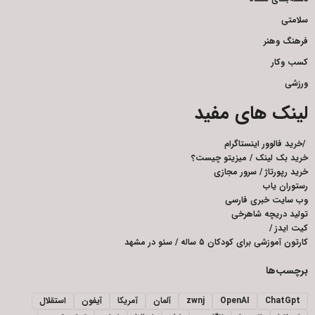
سلامتی
فرهنگ وهنر
کسب وکار
ورزشی
لینک های مفید
/
خرید فالوور اینستاگرام
خرید بک لینک
/
میزیتو چیست؟
خرید رپورتاژ
/
سرور مجازی
رستوران یاب
وب سایت خبری فارسی
تولید دریچه شاهرخی
کیت ایدز
/
کارتون آموزشی برای کودکان ۵ ساله
/
سئو در مشهد
برچسب‌ها
ChatGpt
OpenAI
zwnj
آلمان
آمریکا
آیفون
استقلال