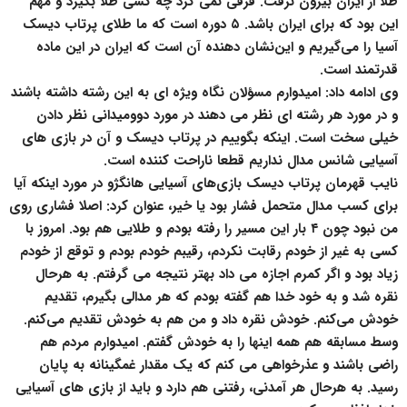
طلا از ایران بیرون نرفت. فرقی نمی کرد چه کسی طلا بگیرد و مهم
این بود که برای ایران باشد. ۵ دوره است که ما طلای پرتاب دیسک
آسیا را می‌گیریم و این‌نشان دهنده آن است که ایران در این ماده
قدرتمند است.
وی ادامه داد: امیدوارم مسؤلان نگاه ویژه ای به این رشته داشته باشند
و در مورد هر رشته ای نظر می دهند در مورد دوومیدانی نظر دادن
خیلی سخت است. اینکه بگوییم در پرتاب دیسک و آن در بازی های
آسیایی شانس مدال نداریم قطعا ناراحت کننده است.
نایب قهرمان پرتاب دیسک بازی‌های آسیایی هانگژو در مورد اینکه آیا
برای کسب مدال متحمل فشار بود یا خیر، عنوان کرد: اصلا فشاری روی
من نبود چون ۴ بار این مسیر را رفته بودم و طلایی هم بود. امروز با
کسی به غیر از خودم رقابت نکردم، رقیبم خودم بودم و توقع از خودم
زیاد بود و اگر کمرم اجازه می داد بهتر نتیجه می گرفتم. به هرحال
نقره شد و به خود خدا هم گفته بودم که هر مدالی بگیرم، تقدیم
خودش می‌کنم. خودش نقره داد و من هم به خودش تقدیم می‌کنم.
وسط مسابقه هم همه اینها را به خودش گفتم. امیدوارم مردم هم
راضی باشند و عذرخواهی می کنم که یک مقدار غمگینانه به پایان
رسید. به هرحال هر آمدنی، رفتنی هم دارد و باید از بازی های آسیایی