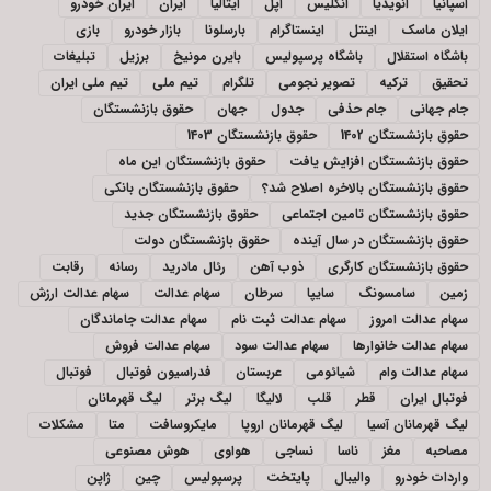
اسپانیا
انویدیا
انگلیس
اپل
ایتالیا
ایران
ایران خودرو
ایلان ماسک
اینتل
اینستاگرام
بارسلونا
بازار خودرو
بازی
باشگاه استقلال
باشگاه پرسپولیس
بایرن مونیخ
برزیل
تبلیغات
تحقیق
ترکیه
تصویر نجومی
تلگرام
تیم ملی
تیم ملی ایران
جام جهانی
جام حذفی
جدول
جهان
حقوق بازنشستگان
حقوق بازنشستگان 1402
حقوق بازنشستگان 1403
حقوق بازنشستگان افزایش یافت
حقوق بازنشستگان این ماه
حقوق بازنشستگان بالاخره اصلاح شد؟
حقوق بازنشستگان بانکی
حقوق بازنشستگان تامین اجتماعی
حقوق بازنشستگان جدید
حقوق بازنشستگان در سال آینده
حقوق بازنشستگان دولت
حقوق بازنشستگان کارگری
ذوب آهن
رئال مادرید
رسانه
رقابت
زمین
سامسونگ
سایپا
سرطان
سهام عدالت
سهام عدالت ارزش
سهام عدالت امروز
سهام عدالت ثبت نام
سهام عدالت جاماندگان
سهام عدالت خانوارها
سهام عدالت سود
سهام عدالت فروش
سهام عدالت وام
شیائومی
عربستان
فدراسیون فوتبال
فوتبال
فوتبال ایران
قطر
قلب
لالیگا
لیگ برتر
لیگ قهرمانان
لیگ قهرمانان آسیا
لیگ قهرمانان اروپا
مایکروسافت
متا
مشکلات
مصاحبه
مغز
ناسا
نساجی
هواوی
هوش مصنوعی
واردات خودرو
والیبال
پایتخت
پرسپولیس
چین
ژاپن