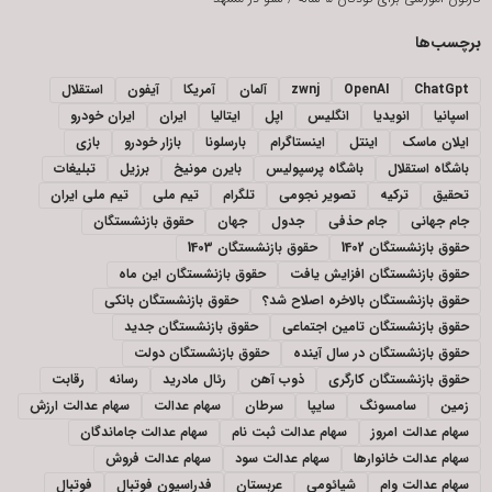
برچسب‌ها
ChatGpt
OpenAI
zwnj
آلمان
آمریکا
آیفون
استقلال
اسپانیا
انویدیا
انگلیس
اپل
ایتالیا
ایران
ایران خودرو
ایلان ماسک
اینتل
اینستاگرام
بارسلونا
بازار خودرو
بازی
باشگاه استقلال
باشگاه پرسپولیس
بایرن مونیخ
برزیل
تبلیغات
تحقیق
ترکیه
تصویر نجومی
تلگرام
تیم ملی
تیم ملی ایران
جام جهانی
جام حذفی
جدول
جهان
حقوق بازنشستگان
حقوق بازنشستگان 1402
حقوق بازنشستگان 1403
حقوق بازنشستگان افزایش یافت
حقوق بازنشستگان این ماه
حقوق بازنشستگان بالاخره اصلاح شد؟
حقوق بازنشستگان بانکی
حقوق بازنشستگان تامین اجتماعی
حقوق بازنشستگان جدید
حقوق بازنشستگان در سال آینده
حقوق بازنشستگان دولت
حقوق بازنشستگان کارگری
ذوب آهن
رئال مادرید
رسانه
رقابت
زمین
سامسونگ
سایپا
سرطان
سهام عدالت
سهام عدالت ارزش
سهام عدالت امروز
سهام عدالت ثبت نام
سهام عدالت جاماندگان
سهام عدالت خانوارها
سهام عدالت سود
سهام عدالت فروش
سهام عدالت وام
شیائومی
عربستان
فدراسیون فوتبال
فوتبال