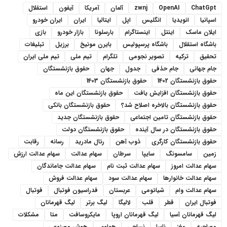
ChatGpt
OpenAI
zwnj
آلمان
آمریکا
آیفون
استقلال
اسپانیا
انویدیا
انگلیس
اپل
ایتالیا
ایران
ایران خودرو
ایلان ماسک
اینتل
اینستاگرام
بارسلونا
بازار خودرو
بازی
باشگاه استقلال
باشگاه پرسپولیس
بایرن مونیخ
برزیل
تبلیغات
تحقیق
ترکیه
تصویر نجومی
تلگرام
تیم ملی
تیم ملی ایران
جام جهانی
جام حذفی
جدول
جهان
حقوق بازنشستگان
حقوق بازنشستگان 1402
حقوق بازنشستگان 1403
حقوق بازنشستگان افزایش یافت
حقوق بازنشستگان این ماه
حقوق بازنشستگان بالاخره اصلاح شد؟
حقوق بازنشستگان بانکی
حقوق بازنشستگان تامین اجتماعی
حقوق بازنشستگان جدید
حقوق بازنشستگان در سال آینده
حقوق بازنشستگان دولت
حقوق بازنشستگان کارگری
ذوب آهن
رئال مادرید
رسانه
رقابت
زمین
سامسونگ
سایپا
سرطان
سهام عدالت
سهام عدالت ارزش
سهام عدالت امروز
سهام عدالت ثبت نام
سهام عدالت جاماندگان
سهام عدالت خانوارها
سهام عدالت سود
سهام عدالت فروش
سهام عدالت وام
شیائومی
عربستان
فدراسیون فوتبال
فوتبال
فوتبال ایران
قطر
قلب
لالیگا
لیگ برتر
لیگ قهرمانان
لیگ قهرمانان آسیا
لیگ قهرمانان اروپا
مایکروسافت
متا
مشکلات
مصاحبه
مغز
ناسا
نساجی
هواوی
هوش مصنوعی