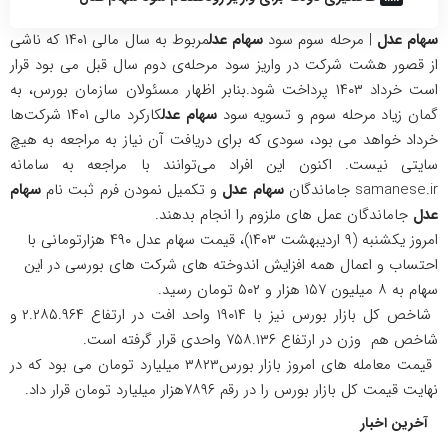
سهام عدل
| مرحله سوم سود
سهام عدل
مربوط به سال مالی ۱۴۰۱ که ناشی
از قصور هشت شرکت در واریز سود مرحله‌ی دوم سال قبل می بود قرار
است خرداد ۱۴۰۳ پرداخت شود.بنابر اظهار مسئولان سازمان بورس، به
گمان زیاد مرحله سوم و تسویه سود
سهام عدل
کارکرد مالی ۱۴۰۱ شرکت‌ها
خرداد خواهد می بود، سودی که برای دریافت آن نیاز به مراجعه به هیچ
سایتی نیست. اکنون این افراد می‌توانند با مراجعه به سامانه
samanese.ir جاماندگان
سهام عدل
و تکمیل نمودن فرم ثبت نام
سهام
عدل
جاماندگان عمل های ملزوم را انجام بدهند.
امروز یکشنبه (۹ اردیبهشت ۱۴۰۳)، قیمت سهام عدل ۴۹۰ هزارتومانی با
احتساب و اعمال همه افزایش اندوخته های شرکت های بورسی در این
سهام به ۸ میلیون ۱۵۷ هزار و ۵۰۲ تومان رسید.
شاخص کل بازار بورس نیز با ۱۹۰۱۴ واحد افت در ارتفاع ۲.۲۸۵.۹۶۴ و
شاخص هم وزن در ارتفاع ۷۵۸.۱۳۶ واحدی قرار گرفته است.
قیمت معامله های امروز بازار بورس۳۸۲۳ میلیارد تومان می بود که در
نهایت قیمت کل بازار بورس را در رقم ۷۸۹۶هزار میلیارد تومان قرار داد.
آخرین اخبار