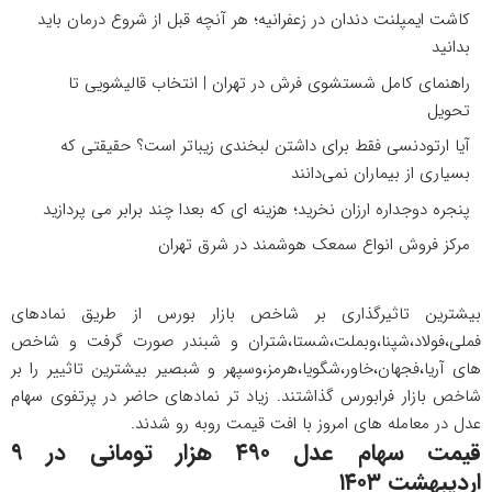
کاشت ایمپلنت دندان در زعفرانیه؛ هر آنچه قبل از شروع درمان باید
بدانید
راهنمای کامل شستشوی فرش در تهران | انتخاب قالیشویی تا
تحویل
آیا ارتودنسی فقط برای داشتن لبخندی زیباتر است؟ حقیقتی که
بسیاری از بیماران نمی‌دانند
پنجره دوجداره ارزان نخرید؛ هزینه ای که بعدا چند برابر می پردازید
مرکز فروش انواع سمعک هوشمند در شرق تهران
بیشترین تاثیرگذاری بر شاخص بازار بورس از طریق نمادهای
فملی،فولاد،شپنا،وبملت،شستا،شتران و شبندر صورت گرفت و شاخص
های آریا،فجهان،خاور،شگویا،هرمز،وسپهر و شبصیر بیشترین تاثییر را بر
شاخص بازار فرابورس گذاشتند. زیاد تر نمادهای حاضر در پرتفوی سهام
عدل در معامله های امروز با افت قیمت روبه رو شدند.
قیمت سهام عدل ۴۹۰ هزار تومانی در ۹
اردیبهشت ۱۴۰۳