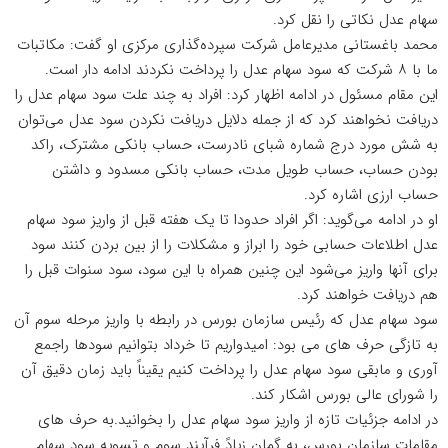
سهام عدل نکاتی را نقل کرد.
محمد باغستانی مدیرعامل شرکت سپرده‌گذاری مرکزی او گفت: مکاتبات
ما با ۸ شرکت که سود سهام عدل را پرداخت نکردند ادامه دار است.
این مقام مسئول در ادامه اظهار کرد: افراد به چند علت سود سهام عدل را
دریافت نخواهند کرد که از جمله دلایل دریافت نکردن سود عدل می‌توان
به شش مورد درج شماره شبای نادرست، حساب بانکی مشترک، راکد
بودن حساب، حساب طویل مدت، حساب بانکی مسدود و داشتن
حساب ارزی اشاره کرد.
او در ادامه می‌گوید: اگر افراد حدودا تا یک هفته قبل از واریز سود سهام
عدل اطلاعات حسابی خود را ابراز و مشکلات را از بین بردن کنند سود
برای آنها واریز می‌شود این چنین همراه با این سود، سود سنوات قبل را
هم دریافت خواهند کرد.
سود سهام عدل که رئیس سازمان بورس در رابطه با واریز مرحله سوم آن
به تازگی حرف های می بود: امیدواریم تا خرداد بتوانیم سودها راجمع
آوری و مابقی سود سهام عدل را پرداخت کنیم یقیناً باید زمان دقیق آن
را شورای عالی بورس اشکار کند.
در ادامه جزئیات تازه از واریز سود سهام عدل را بخوانید.به حرف های
مقامات سازمان بورس، به گمان زیادً فرآیند سوم و تسویه سود سهام