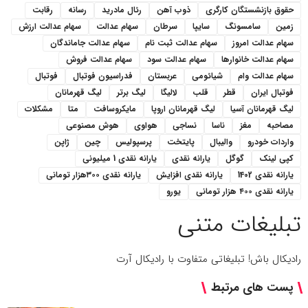
حقوق بازنشستگان کارگری
ذوب آهن
رئال مادرید
رسانه
رقابت
زمین
سامسونگ
سایپا
سرطان
سهام عدالت
سهام عدالت ارزش
سهام عدالت امروز
سهام عدالت ثبت نام
سهام عدالت جاماندگان
سهام عدالت خانوارها
سهام عدالت سود
سهام عدالت فروش
سهام عدالت وام
شیائومی
عربستان
فدراسیون فوتبال
فوتبال
فوتبال ایران
قطر
قلب
لالیگا
لیگ برتر
لیگ قهرمانان
لیگ قهرمانان آسیا
لیگ قهرمانان اروپا
مایکروسافت
متا
مشکلات
مصاحبه
مغز
ناسا
نساجی
هواوی
هوش مصنوعی
واردات خودرو
والیبال
پایتخت
پرسپولیس
چین
ژاپن
کپی لینک
گوگل
یارانه نقدی
یارانه نقدی 1 میلیونی
یارانه نقدی 1402
یارانه نقدی افزایش
یارانه نقدی ۳۰۰هزار تومانی
یارانه نقدی ۴۰۰ هزار تومانی
یورو
تبلیغات متنی
رادیکال باش! تبلیغاتی متفاوت با رادیکال آرت
پست های مرتبط