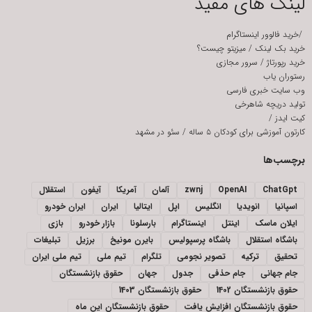
لینک های مفید
/
خرید فالوور اینستاگرام
خرید بک لینک
/
میزیتو چیست؟
خرید رپورتاژ
/
سرور مجازی
رستوران یاب
وب سایت خبری فارسی
تولید دریچه شاهرخی
کیت ایدز
/
کارتون آموزشی برای کودکان ۵ ساله
/
سئو در مشهد
برچسب‌ها
ChatGpt
OpenAI
zwnj
آلمان
آمریکا
آیفون
استقلال
اسپانیا
انویدیا
انگلیس
اپل
ایتالیا
ایران
ایران خودرو
ایلان ماسک
اینتل
اینستاگرام
بارسلونا
بازار خودرو
بازی
باشگاه استقلال
باشگاه پرسپولیس
بایرن مونیخ
برزیل
تبلیغات
تحقیق
ترکیه
تصویر نجومی
تلگرام
تیم ملی
تیم ملی ایران
جام جهانی
جام حذفی
جدول
جهان
حقوق بازنشستگان
حقوق بازنشستگان 1402
حقوق بازنشستگان 1403
حقوق بازنشستگان افزایش یافت
حقوق بازنشستگان این ماه