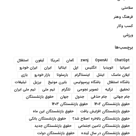
سلامتی
فرهنگ وهنر
کسب وکار
ورزشی
برچسب‌ها
ChatGpt
OpenAI
zwnj
آلمان
آمریکا
آیفون
استقلال
اسپانیا
انویدیا
انگلیس
اپل
ایتالیا
ایران
ایران خودرو
ایلان ماسک
اینتل
اینستاگرام
بارسلونا
بازار خودرو
بازی
باشگاه استقلال
باشگاه پرسپولیس
بایرن مونیخ
برزیل
تبلیغات
تحقیق
ترکیه
تصویر نجومی
تلگرام
تیم ملی
تیم ملی ایران
جام جهانی
جام حذفی
جدول
جهان
حقوق بازنشستگان
حقوق بازنشستگان 1402
حقوق بازنشستگان 1403
حقوق بازنشستگان افزایش یافت
حقوق بازنشستگان این ماه
حقوق بازنشستگان بالاخره اصلاح شد؟
حقوق بازنشستگان بانکی
حقوق بازنشستگان تامین اجتماعی
حقوق بازنشستگان جدید
حقوق بازنشستگان در سال آینده
حقوق بازنشستگان دولت