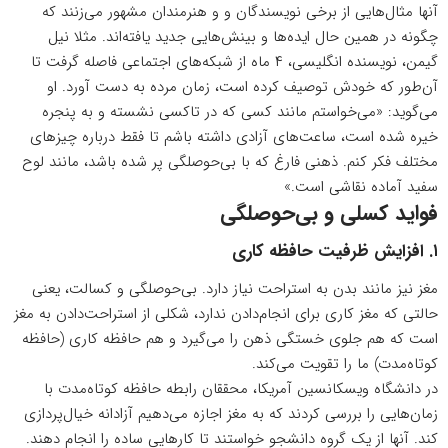
آنها مثال‌هایی از برخی نویسندگان و و هنرمندان مشهور می‌زنند که
چگونه در همین حال ایده‌ها و بینش‌هایی جدید یافته‌اند. مثلا نیل
گیمن، نویسنده انگلیسی، ۴ ماه از
شبکه‌های اجتماعی
فاصله گرفت تا
آن‌طور که خودش توصیف کرده است، زمان مرده به دست آورد. او
می‌گوید: «می‌خواستم مانند کسی که در تاکسی نشسته و به پنجره
خیره شده است، ساعت‌های آزادی داشته باشم تا فقط درباره چیزهای
مختلف فکر کنم. ذهنی فارغ که با بی‌حوصلگی پر شده باشد، مانند لوح
سفید آماده نقاشی است.»
فواید کسلی و بی‌حوصلگی
۱. افزایش ظرفیت حافظه کاری
مغز
نیز مانند بدن به
استراحت
نیاز دارد. بی‌حوصلگی و کسالت، یعنی
حالتی که مغز کاری برای انجام‌دادن ندارد، شکلی از استراحت‌دادن به مغز
است که هم جلوی
خستگی ذهن
را می‌گیرد و هم حافظه کاری (
حافظه
کوتاه‌مدت
) ما را تقویت می‌کند.
در دانشگاه ویسکانسین آمریکا، محققان رابطه حافظه کوتاه‌مدت با
زمان‌هایی را بررسی کردند که به مغز اجازه می‌دهیم آزادانه خیال‌پردازی
کند. آنها از یک گروه دانشجو خواستند تا کارهایی ساده را انجام دهند.