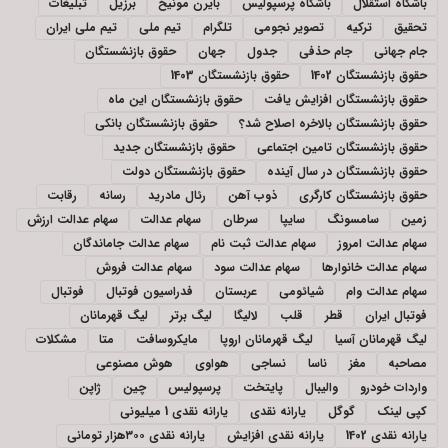
باشگاه استقلال
باشگاه پرسپولیس
بایرن مونیخ
برزیل
تبلیغات
تحقیق
ترکیه
تصویر نجومی
تلگرام
تیم ملی
تیم ملی ایران
جام جهانی
جام حذفی
جدول
جهان
حقوق بازنشستگان
حقوق بازنشستگان 1402
حقوق بازنشستگان 1403
حقوق بازنشستگان افزایش یافت
حقوق بازنشستگان این ماه
حقوق بازنشستگان بالاخره اصلاح شد؟
حقوق بازنشستگان بانکی
حقوق بازنشستگان تامین اجتماعی
حقوق بازنشستگان جدید
حقوق بازنشستگان در سال آینده
حقوق بازنشستگان دولت
حقوق بازنشستگان کارگری
ذوب آهن
رئال مادرید
رسانه
رقابت
زمین
سامسونگ
سایپا
سرطان
سهام عدالت
سهام عدالت ارزش
سهام عدالت امروز
سهام عدالت ثبت نام
سهام عدالت جاماندگان
سهام عدالت خانوارها
سهام عدالت سود
سهام عدالت فروش
سهام عدالت وام
شیائومی
عربستان
فدراسیون فوتبال
فوتبال
فوتبال ایران
قطر
قلب
لالیگا
لیگ برتر
لیگ قهرمانان
لیگ قهرمانان آسیا
لیگ قهرمانان اروپا
مایکروسافت
متا
مشکلات
مصاحبه
مغز
ناسا
نساجی
هواوی
هوش مصنوعی
واردات خودرو
والیبال
پایتخت
پرسپولیس
چین
ژاپن
کپی لینک
گوگل
یارانه نقدی
یارانه نقدی 1 میلیونی
یارانه نقدی 1402
یارانه نقدی افزایش
یارانه نقدی ۳۰۰هزار تومانی