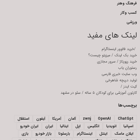
فرهنگ وهنر
کسب وکار
ورزشی
لینک های مفید
/
خرید فالوور اینستاگرام
خرید بک لینک
/
میزیتو چیست؟
خرید رپورتاژ
/
سرور مجازی
رستوران یاب
وب سایت خبری فارسی
تولید دریچه شاهرخی
کیت ایدز
/
کارتون آموزشی برای کودکان ۵ ساله
/
سئو در مشهد
برچسب‌ها
ChatGpt
OpenAI
zwnj
آلمان
آمریکا
آیفون
استقلال
اسپانیا
انویدیا
انگلیس
اپل
ایتالیا
ایران
ایران خودرو
ایلان ماسک
اینتل
اینستاگرام
بارسلونا
بازار خودرو
بازی