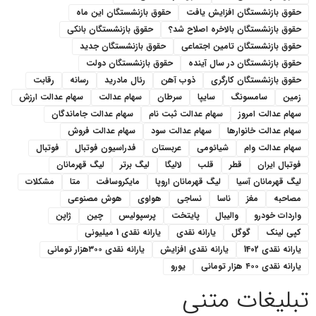
حقوق بازنشستگان افزایش یافت
حقوق بازنشستگان این ماه
حقوق بازنشستگان بالاخره اصلاح شد؟
حقوق بازنشستگان بانکی
حقوق بازنشستگان تامین اجتماعی
حقوق بازنشستگان جدید
حقوق بازنشستگان در سال آینده
حقوق بازنشستگان دولت
حقوق بازنشستگان کارگری
ذوب آهن
رئال مادرید
رسانه
رقابت
زمین
سامسونگ
سایپا
سرطان
سهام عدالت
سهام عدالت ارزش
سهام عدالت امروز
سهام عدالت ثبت نام
سهام عدالت جاماندگان
سهام عدالت خانوارها
سهام عدالت سود
سهام عدالت فروش
سهام عدالت وام
شیائومی
عربستان
فدراسیون فوتبال
فوتبال
فوتبال ایران
قطر
قلب
لالیگا
لیگ برتر
لیگ قهرمانان
لیگ قهرمانان آسیا
لیگ قهرمانان اروپا
مایکروسافت
متا
مشکلات
مصاحبه
مغز
ناسا
نساجی
هواوی
هوش مصنوعی
واردات خودرو
والیبال
پایتخت
پرسپولیس
چین
ژاپن
کپی لینک
گوگل
یارانه نقدی
یارانه نقدی 1 میلیونی
یارانه نقدی 1402
یارانه نقدی افزایش
یارانه نقدی ۳۰۰هزار تومانی
یارانه نقدی ۴۰۰ هزار تومانی
یورو
تبلیغات متنی