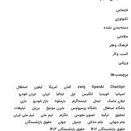
اجتماعی
تکنولوژی
دسته‌بندی نشده
سلامتی
فرهنگ وهنر
کسب وکار
ورزشی
برچسب‌ها
ChatGpt
OpenAI
zwnj
آلمان
آمریکا
آیفون
استقلال
اسپانیا
انویدیا
انگلیس
اپل
ایتالیا
ایران
ایران خودرو
ایلان ماسک
اینتل
اینستاگرام
بارسلونا
بازار خودرو
بازی
باشگاه استقلال
باشگاه پرسپولیس
بایرن مونیخ
برزیل
تبلیغات
تحقیق
ترکیه
تصویر نجومی
تلگرام
تیم ملی
تیم ملی ایران
جام جهانی
جام حذفی
جدول
جهان
حقوق بازنشستگان
حقوق بازنشستگان 1402
حقوق بازنشستگان 1403