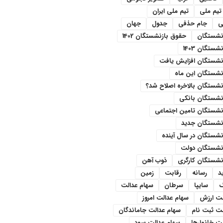
تیم ملی
تیم ملی ایران
ی
جام حذفی
جدول
جهان
نشستگان
حقوق بازنشستگان 1402
ستگان 1403
نشستگان افزایش یافت
نشستگان این ماه
شستگان بالاخره اصلاح شد؟
نشستگان بانکی
نشستگان تامین اجتماعی
نشستگان جدید
شستگان در سال آینده
نشستگان دولت
نشستگان کارگری
ذوب آهن
د
رسانه
رقابت
زمین
سایپا
سرطان
سهام عدالت
لت ارزش
سهام عدالت امروز
لت ثبت نام
سهام عدالت جاماندگان
ت خانوارها
سهام عدالت سود