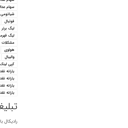
سهام عدا
شیائومی
فوتبال
لیگ برتر
لیگ قهرمان
مشکلات
هواوی
والیبال
کپی لینک
یارانه نقدی 1 میل
یارانه نق
یارانه نقدی ۳۰۰هزار ت
یارانه نقدی ۴۰۰ هزار 
تبلیغ
رادیکال ب