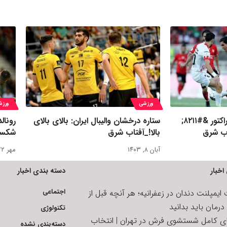
ورزشی
ورزش
ده تقابل به‌یادماندنی تراکتور &#۸۲۱۱;
ستاره درخشان والیبال ایران: بالای بالای
رونال
اب شرق
بالا!_آفتاب شرق
شکس
آبان ۸, ۱۴۰۳
مهر ۲۲, ۱۴۰۲
اخبار
دسته بندی اخبار
اجتماعی
یمپلنت دندان در زعفرانیه؛ هر آنچه قبل از
رمان باید بدانید
تکنولوژی
ای کامل شستشوی فرش در تهران | انتخاب
دسته‌بندی نشده