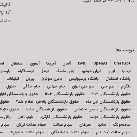
09056213048 مراجعه کنید
قالیش
آیا ار
حقیقتی
برچسب‌ها
ChatGpt
OpenAI
zwnj
آلمان
آمریکا
آیفون
استقلال
اسپ
ایتالیا
ایران
ایران خودرو
ایلان ماسک
اینتل
اینستاگرام
بارسلون
باشگاه استقلال
باشگاه پرسپولیس
بایرن مونیخ
برزیل
تبلیغات
تلگرام
تیم ملی
تیم ملی ایران
جام جهانی
جام حذفی
جدول
حقوق بازنشستگان 1402
حقوق بازنشستگان 1403
حقوق بازنشستگان افز
حقوق بازنشستگان این ماه
حقوق بازنشستگان بالاخره اصلاح شد؟
حقوق 
حقوق بازنشستگان تامین اجتماعی
حقوق بازنشستگان جدید
حقوق بازنشس
حقوق بازنشستگان دولت
حقوق بازنشستگان کارگری
ذوب آهن
رئال ما
سامسونگ
سایپا
سرطان
سهام عدالت
سهام عدالت ارزش
سهام ع
سهام عدالت ثبت نام
سهام عدالت جاماندگان
سهام عدالت خانوارها
سه