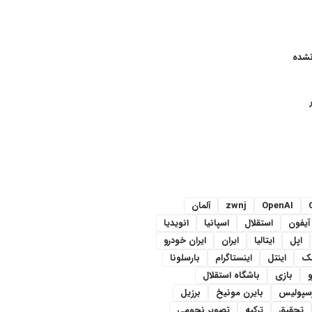
نشده
OpenAI
zwnj
آلمان
آیفون
استقلال
اسپانیا
انویدیا
اپل
ایتالیا
ایران
ایران خودرو
سک
اینتل
اینستاگرام
بارسلونا
و
بازی
باشگاه استقلال
رسپولیس
بایرن مونیخ
برزیل
تحقیق
ترکیه
تصویر نجومی