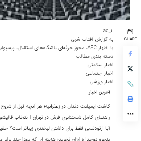
[ad_1]
به گزارش
آفتاب شرق
SHARE
با اظهار AFC، مجوز حرفه‌ای باشگاه‌های استقلال، پرسپولیس، تراکتور، سپاهان، فولاد، آلومینیوم و گل‌گهر تایید شد.
دسته بندی مطالب
اخبار سلامتی
اخبار اجتماعی
اخبار ورزشی
آخرین اخبار
کاشت ایمپلنت دندان در زعفرانیه؛ هر آنچه قبل از شروع د
راهنمای کامل شستشوی فرش در تهران | انتخاب قالیشو
آیا ارتودنسی فقط برای داشتن لبخندی زیباتر است؟ حقیقت
پنجره دوجداره ارزان نخرید؛ هزینه ای که بعدا چند برابر م