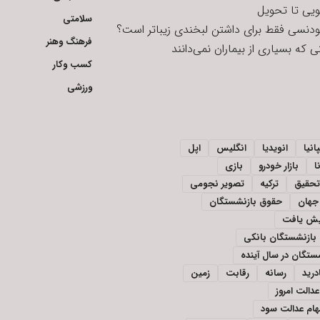
ویی تا تحویل
سلامتی
تودنسی فقط برای داشتن لبخندی زیباتر است؟
فرهنگ وهنر
 که بسیاری از بیماران نمی‌دانند
کسب وکار
ورزشی
انیا
انویدیا
انگلیس
اپل
ا
بازار خودرو
بازی
تحقیق
ترکیه
تصویر نجومی
جهان
حقوق بازنشستگان
ایش یافت
بازنشستگان بانکی
تگان در سال آینده
درید
رسانه
رقابت
زمین
دالت امروز
ام عدالت سود