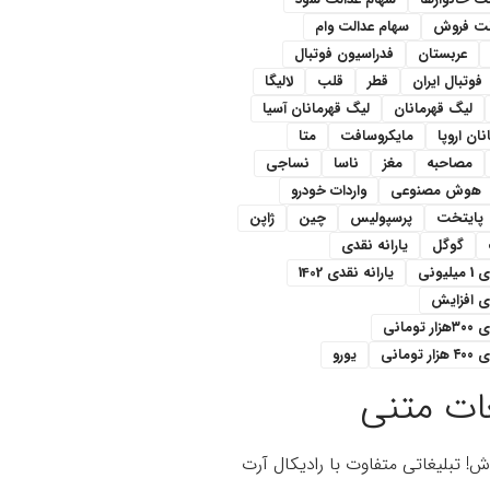
لت فروش
سهام عدالت وام
عربستان
فدراسیون فوتبال
فوتبال ایران
قطر
قلب
لالیگا
لیگ قهرمانان
لیگ قهرمانان آسیا
ان اروپا
مایکروسافت
متا
مصاحبه
مغز
ناسا
نساجی
هوش مصنوعی
واردات خودرو
پایتخت
پرسپولیس
چین
ژاپن
گوگل
یارانه نقدی
یونی
یارانه نقدی 1402
دی افزایش
ومانی
تومانی
یورو
ات متنی
اش! تبلیغاتی متفاوت با رادیکال آرت