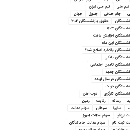
تیم ملی
تیم ملی ایران
ی
جام حذفی
جدول
جهان
نشستگان
حقوق بازنشستگان 1402
ستگان 1403
نشستگان افزایش یافت
نشستگان این ماه
شستگان بالاخره اصلاح شد؟
نشستگان بانکی
نشستگان تامین اجتماعی
نشستگان جدید
شستگان در سال آینده
نشستگان دولت
نشستگان کارگری
ذوب آهن
د
رسانه
رقابت
زمین
سایپا
سرطان
سهام عدالت
لت ارزش
سهام عدالت امروز
لت ثبت نام
سهام عدالت جاماندگان
ت خانوارها
سهام عدالت سود