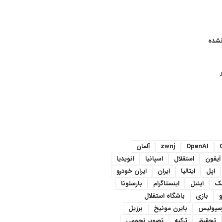
نشده
OpenAI
zwnj
آلمان
آیفون
استقلال
اسپانیا
انویدیا
اپل
ایتالیا
ایران
ایران خودرو
سک
اینتل
اینستاگرام
بارسلونا
و
بازی
باشگاه استقلال
رسپولیس
بایرن مونیخ
برزیل
تحقیق
ترکیه
تصویر نجومی