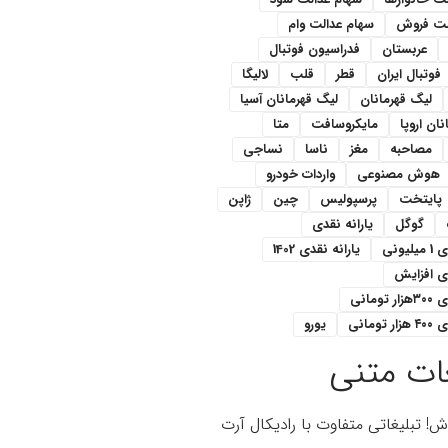
لت فروش
سهام عدالت وام
عربستان
فدراسیون فوتبال
فوتبال ایران
قطر
قلب
لالیگا
لیگ قهرمانان
لیگ قهرمانان آسیا
ان اروپا
مایکروسافت
متا
مصاحبه
مغز
ناسا
نساجی
هوش مصنوعی
واردات خودرو
پایتخت
پرسپولیس
چین
ژاپن
گوگل
یارانه نقدی
یونی
یارانه نقدی 1402
دی افزایش
ومانی
تومانی
یورو
ات متنی
اش! تبلیغاتی متفاوت با رادیکال آرت