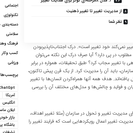
۳. مدل ۸مرحله‌ای کوتر برای هدایت تغییر
اجتماعی
از مدیریت تغییر تا تغییر ذهنیت
تکنولوژی
نظر شما
دسته‌بندی 
سلامتی
فرهنگ وهنر
غییر نمی‌کند خود تغییر است». درک اجتناب‌ناپذیربودن
کسب وکار
ی مطلوب در پی دارد؟ آیا صرف درک این نکته می‌توان
اهی با تغییر مجاب کرد؟ طبق تحقیقات، همواره در برابر
ورزشی
ازمان، باید آن را مدیریت کرد. از یک قرن پیش تاکنون،
برچسب‌ها
 یافته‌اند. هدف همه آنها همراه‌کردن انسان‌ها با تغییر
یان و فواید و چالش‌ها و مدل‌های مختلف آن را بررسی
ChatGpt
آمریکا
انگلیس
ایلان ما
ای مدیریت تغییر و تحول در سازمان (مثلا تغییر اهداف،
بازار خودر
دیریت تغییر اعمال رویکردهایی است که فرایند تغییر را
باشگاه پ
تبلیغات