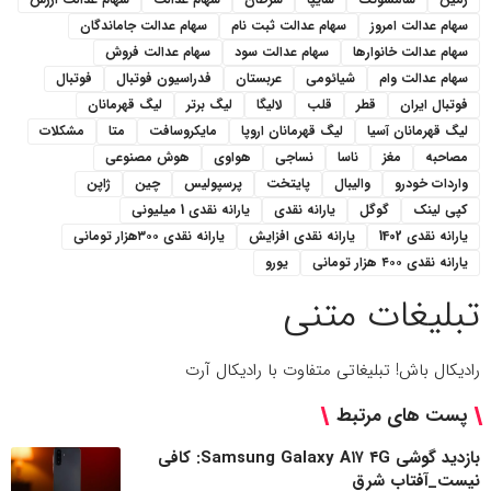
سهام عدالت امروز
سهام عدالت ثبت نام
سهام عدالت جاماندگان
سهام عدالت خانوارها
سهام عدالت سود
سهام عدالت فروش
سهام عدالت وام
شیائومی
عربستان
فدراسیون فوتبال
فوتبال
فوتبال ایران
قطر
قلب
لالیگا
لیگ برتر
لیگ قهرمانان
لیگ قهرمانان آسیا
لیگ قهرمانان اروپا
مایکروسافت
متا
مشکلات
مصاحبه
مغز
ناسا
نساجی
هواوی
هوش مصنوعی
واردات خودرو
والیبال
پایتخت
پرسپولیس
چین
ژاپن
کپی لینک
گوگل
یارانه نقدی
یارانه نقدی 1 میلیونی
یارانه نقدی 1402
یارانه نقدی افزایش
یارانه نقدی ۳۰۰هزار تومانی
یارانه نقدی ۴۰۰ هزار تومانی
یورو
تبلیغات متنی
رادیکال باش! تبلیغاتی متفاوت با رادیکال آرت
پست های مرتبط
بازدید گوشی Samsung Galaxy A۱۷ ۴G: کافی
نیست_آفتاب شرق