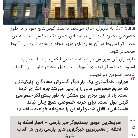
Samourai به کاربران اجازه می‌دهد تا بیت کوین‌های خود را به طور
خصوصی ذخیره کنند. این برنامه این چنین یک میکسر است، به این
معنی تراکنش‌ها در آن به روشای مبهم انجام می‌شود تا ردیابی آن‌ها
سخت‌تر شود.
طرفداران این سرویس در شبکه
اجتماعی
ایکس، از جمله «ادوارد
اسنودن»، افشاگر تبعیدی آمریکایی، از عمل مجری قانون ابراز تاسف
کردند.
اسنودن می‌نویسد
:
«وزارت دادگستری یک بار دیگر گسترش دهندگان اپلیکیشنی
که حریم خصوصی مالی را بازیابی می‌کند جرم انگاری کرده
است. راه از بین بردن این مشکل به طور پیش‌فکر خصوصی
کردن پول است. برای حریم خصوصی هیچ زمان نباید
«استثنایی» قائل شد، وگرنه آن را مجرمانه خواهند ساخت.»
دس
سریعترین موتور جستجوگر
خبر
پارسی – اخبار لحظه به
ته
لحظه از معتبرترین خبرگزاری های پارسی زبان در
آفتاب
بند
شرق