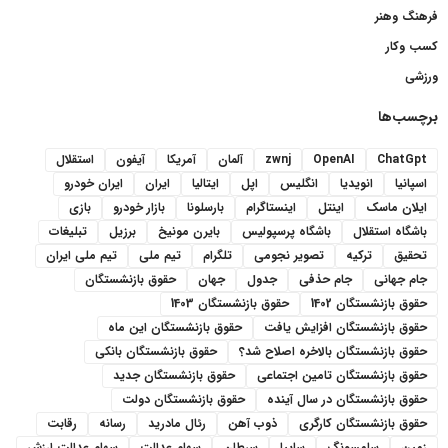
فرهنگ وهنر
کسب وکار
ورزشی
برچسب‌ها
ChatGpt
OpenAI
zwnj
آلمان
آمریکا
آیفون
استقلال
اسپانیا
انویدیا
انگلیس
اپل
ایتالیا
ایران
ایران خودرو
ایلان ماسک
اینتل
اینستاگرام
بارسلونا
بازار خودرو
بازی
باشگاه استقلال
باشگاه پرسپولیس
بایرن مونیخ
برزیل
تبلیغات
تحقیق
ترکیه
تصویر نجومی
تلگرام
تیم ملی
تیم ملی ایران
جام جهانی
جام حذفی
جدول
جهان
حقوق بازنشستگان
حقوق بازنشستگان 1402
حقوق بازنشستگان 1403
حقوق بازنشستگان افزایش یافت
حقوق بازنشستگان این ماه
حقوق بازنشستگان بالاخره اصلاح شد؟
حقوق بازنشستگان بانکی
حقوق بازنشستگان تامین اجتماعی
حقوق بازنشستگان جدید
حقوق بازنشستگان در سال آینده
حقوق بازنشستگان دولت
حقوق بازنشستگان کارگری
ذوب آهن
رئال مادرید
رسانه
رقابت
زمین
سامسونگ
سایپا
سرطان
سهام عدالت
سهام عدالت ارزش