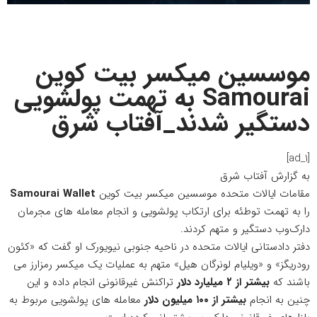
موسسین میکسر بیت کوین
Samourai به تهمت پولشویی
دستگیر شدند_آفتاب شرق
[ad_1]
به گزارش
آفتاب شرق
مقامات ایالات متحده موسسین میکسر بیت کوین
Samourai Wallet
را به تهمت توطئه برای ارتکاب پولشویی و انجام معامله های مجرمان
دارک‌وب دستگیر و متهم کردند.
دفتر دادستانی ایالات متحده در ناحیه جنوبی نیویورک او گفت که «کئون
رودریگز» و «ویلیام لونرگان هیل» متهم به عملیات یک میکسر رمزارز می
باشند که
بیشتر از ۲ میلیارد دلار
تراکنش غیرقانونی انجام داده و این
چنین به انجام
بیشتر از ۱۰۰ میلیون دلار
معامله های پولشویی مربوط به