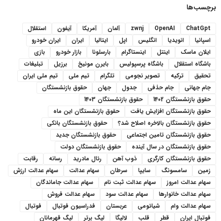
برچسب‌ها
ChatGpt
OpenAI
zwnj
آلمان
آمریکا
آیفون
استقلال
اسپانیا
انویدیا
انگلیس
اپل
ایتالیا
ایران
ایران خودرو
ایلان ماسک
اینتل
اینستاگرام
بارسلونا
بازار خودرو
بازی
باشگاه استقلال
باشگاه پرسپولیس
بایرن مونیخ
برزیل
تبلیغات
تحقیق
ترکیه
تصویر نجومی
تلگرام
تیم ملی
تیم ملی ایران
جام جهانی
جام حذفی
جدول
جهان
حقوق بازنشستگان
حقوق بازنشستگان 1402
حقوق بازنشستگان 1403
حقوق بازنشستگان افزایش یافت
حقوق بازنشستگان این ماه
حقوق بازنشستگان بالاخره اصلاح شد؟
حقوق بازنشستگان بانکی
حقوق بازنشستگان تامین اجتماعی
حقوق بازنشستگان جدید
حقوق بازنشستگان در سال آینده
حقوق بازنشستگان دولت
حقوق بازنشستگان کارگری
ذوب آهن
رئال مادرید
رسانه
رقابت
زمین
سامسونگ
سایپا
سرطان
سهام عدالت
سهام عدالت ارزش
سهام عدالت امروز
سهام عدالت ثبت نام
سهام عدالت جاماندگان
سهام عدالت خانوارها
سهام عدالت سود
سهام عدالت فروش
سهام عدالت وام
شیائومی
عربستان
فدراسیون فوتبال
فوتبال
فوتبال ایران
قطر
قلب
لالیگا
لیگ برتر
لیگ قهرمانان