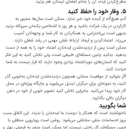
مطرح‌کردن ایده، آن را به‌نام اعضای تیمتان هم بزنید.
۵. وقار خود را حفظ کنید
آدم هیچ‌گاه از آینده خود خبر ندارد. ممکن است سال‌ها مجبور به
کارکردن در یک شرکت باشید و هر روز با اشخاصی یکسان سروکله بزنید.
بدیهی است بی‌احترامی به همکارتان به کار شما و وجهه‌تان آسیب
می‌زند. اعتمادکردن و ایجاد ارتباط نقش مهمی در رشد شغلی دارند.
ممکن است پس از دزدیده‌شدن ایده‌تان، اعتماد خود را به همه از دست
بدهید. بدانید چنین مسئله‌ای طبیعی است، ولی تلاش کنید به این فکر
کنید که انسان‌های مورداعتماد زیادی وجود دارند که قرار نیست به شما
خیانت کنند.
اگر بتوانید از موقعیت سختی همچون دزدیده‌شدن ایده‌تان به‌خوبی گذر
کنید، به نمونه‌ای برای دیگران تبدیل می‌شوید و جایگاه ویژه‌ای در محل
کار خود پیدا می‌کنید. بنابراین تلاش کنید تصویر خوبی از خود در ذهن
دیگران باقی بگذارید.
شما بگویید
ناخوشایند است که همکار یا دوست ما ایده‌مان را بدزدد. این اتفاق سبب
بروز احساسات منفی مختلفی می‌شود. روشن است رویارویی منطقی با
چنین مسئله‌ای کار راحتی نیست، اما ممکن است منجر به فرصتی بهتر و