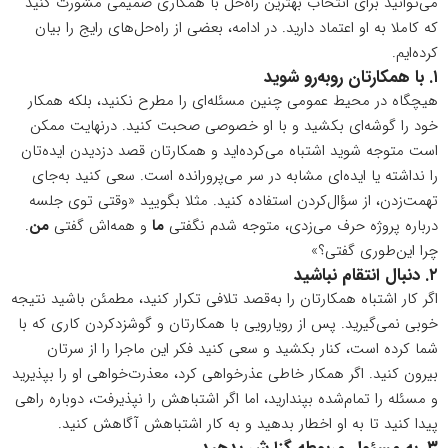
می‌توانید برای انتخاب بهترین راه‌حل با همکاری صمیمی مشورت کنید
که کاملا به او اعتماد دارید. در ادامه، بعضی از راه‌حل‌های رایج را بیان
کرده‌ایم.
۱. با همکارتان روبه‌رو شوید
هیچگاه در محیط عمومی چنین مسئله‌ای را مطرح نکنید، بلکه همکار
خود را گوشه‌ای بکشید و با او خصوصی صحبت کنید. درنهایت ممکن
است متوجه شوید اشتباه می‌کرده‌اید و همکارتان قصد دزدیدن ایده‌تان
را نداشته یا ایده‌ای مشابه در سر می‌پرورانده است. سعی کنید به‌جای
تهمت‌زدن، از سؤال‌کردن استفاده کنید. مثلا بگویید «وقتی توی جلسه
درباره پروژه حرف می‌زدی، متوجه شدم نگفتی
ما
و همه‌اش گفتی
من
.
چرا این‌طوری گفتی؟»
۲. دنبال انتقام نباشید
اگر کار اشتباه همکارتان را به‌قصد تلافی تکرار کنید، مطمئن باشید نتیجه
خوبی نمی‌گیرید. پس از رویارویی با همکارتان و گوشزدکردن کاری که با
شما کرده است، کنار بکشید و سعی کنید فکر این ماجرا را از سرتان
بیرون کنید. اگر همکار خاطی عذرخواهی کرد، معذرت‌خواهی او را بپذیرید
و مسئله را تمام‌شده بپندارید، اما اگر اشتباهش را نپذیرفت، دوباره راهی
پیدا کنید تا به او اخطار بدهید و به کار اشتباهش آگاهش کنید.