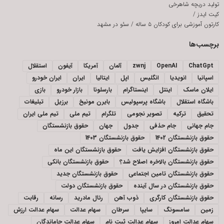
تولید دریچه شاهرخی
کیت ایدز
/
کارتون آموزشی برای کودکان ۵ ساله
/
سئو در مشهد
برچسب‌ها
ChatGpt
OpenAI
zwnj
آلمان
آمریکا
آیفون
استقلال
اسپانیا
انویدیا
انگلیس
اپل
ایتالیا
ایران
ایران خودرو
ایلان ماسک
اینتل
اینستاگرام
بارسلونا
بازار خودرو
بازی
باشگاه استقلال
باشگاه پرسپولیس
بایرن مونیخ
برزیل
تبلیغات
تحقیق
ترکیه
تصویر نجومی
تلگرام
تیم ملی
تیم ملی ایران
جام جهانی
جام حذفی
جدول
جهان
حقوق بازنشستگان
حقوق بازنشستگان 1402
حقوق بازنشستگان 1403
حقوق بازنشستگان افزایش یافت
حقوق بازنشستگان این ماه
حقوق بازنشستگان بالاخره اصلاح شد؟
حقوق بازنشستگان بانکی
حقوق بازنشستگان تامین اجتماعی
حقوق بازنشستگان جدید
حقوق بازنشستگان در سال آینده
حقوق بازنشستگان دولت
حقوق بازنشستگان کارگری
ذوب آهن
رئال مادرید
رسانه
رقابت
زمین
سامسونگ
سایپا
سرطان
سهام عدالت
سهام عدالت ارزش
سهام عدالت امروز
سهام عدالت ثبت نام
سهام عدالت جاماندگان