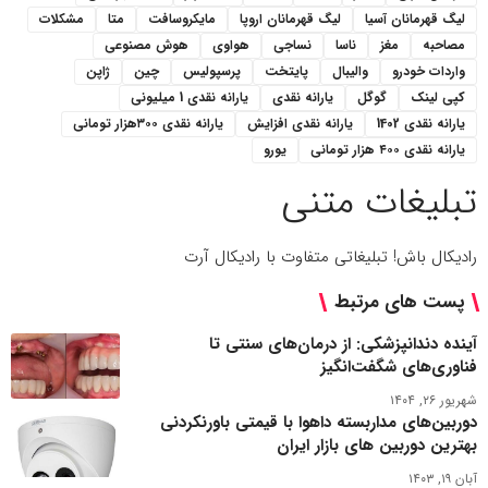
لیگ قهرمانان آسیا
لیگ قهرمانان اروپا
مایکروسافت
متا
مشکلات
مصاحبه
مغز
ناسا
نساجی
هواوی
هوش مصنوعی
واردات خودرو
والیبال
پایتخت
پرسپولیس
چین
ژاپن
کپی لینک
گوگل
یارانه نقدی
یارانه نقدی 1 میلیونی
یارانه نقدی 1402
یارانه نقدی افزایش
یارانه نقدی ۳۰۰هزار تومانی
یارانه نقدی ۴۰۰ هزار تومانی
یورو
تبلیغات متنی
رادیکال باش! تبلیغاتی متفاوت با رادیکال آرت
پست های مرتبط
آینده دندانپزشکی: از درمان‌های سنتی تا
فناوری‌های شگفت‌انگیز
شهریور ۲۶, ۱۴۰۴
دوربین‌های مداربسته داهوا با قیمتی باورنکردنی
بهترین دوربین های بازار ایران
آبان ۱۹, ۱۴۰۳