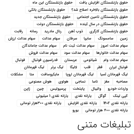
حقوق بازنشستگان افزایش یافت
حقوق بازنشستگان این ماه
حقوق بازنشستگان بالاخره اصلاح شد؟
حقوق بازنشستگان بانکی
حقوق بازنشستگان تامین اجتماعی
حقوق بازنشستگان جدید
حقوق بازنشستگان در سال آینده
حقوق بازنشستگان دولت
حقوق بازنشستگان کارگری
ذوب آهن
رئال مادرید
رسانه
رقابت
زمین
سامسونگ
سایپا
سرطان
سهام عدالت
سهام عدالت ارزش
سهام عدالت امروز
سهام عدالت ثبت نام
سهام عدالت جاماندگان
سهام عدالت خانوارها
سهام عدالت سود
سهام عدالت فروش
سهام عدالت وام
شیائومی
عربستان
فدراسیون فوتبال
فوتبال
فوتبال ایران
قطر
قلب
لالیگا
لیگ برتر
لیگ قهرمانان
لیگ قهرمانان آسیا
لیگ قهرمانان اروپا
مایکروسافت
متا
مشکلات
مصاحبه
مغز
ناسا
نساجی
هواوی
هوش مصنوعی
واردات خودرو
والیبال
پایتخت
پرسپولیس
چین
ژاپن
کپی لینک
گوگل
یارانه نقدی
یارانه نقدی 1 میلیونی
یارانه نقدی 1402
یارانه نقدی افزایش
یارانه نقدی ۳۰۰هزار تومانی
یارانه نقدی ۴۰۰ هزار تومانی
یورو
تبلیغات متنی