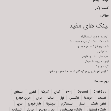
فرهنگ وهنر
کسب وکار
ورزشی
لینک های مفید
/
خرید فالوور اینستاگرام
خرید بک لینک
/
میزیتو چیست؟
خرید رپورتاژ
/
سرور مجازی
رستوران یاب
وب سایت خبری فارسی
تولید دریچه شاهرخی
کیت ایدز
/
کارتون آموزشی برای کودکان ۵ ساله
/
سئو در مشهد
برچسب‌ها
ChatGpt
OpenAI
zwnj
آلمان
آمریکا
آیفون
استقلال
اسپانیا
انویدیا
انگلیس
اپل
ایتالیا
ایران
ایران خودرو
ایلان ماسک
اینتل
اینستاگرام
بارسلونا
بازار خودرو
بازی
باشگاه استقلال
باشگاه پرسپولیس
بایرن مونیخ
برزیل
تبلیغات