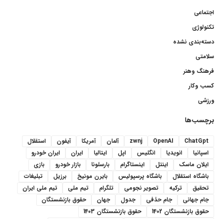
اجتماعی
تکنولوژی
دسته‌بندی نشده
سلامتی
فرهنگ وهنر
کسب وکار
ورزشی
برچسب‌ها
ChatGpt
OpenAI
zwnj
آلمان
آمریکا
آیفون
استقلال
اسپانیا
انویدیا
انگلیس
اپل
ایتالیا
ایران
ایران خودرو
ایلان ماسک
اینتل
اینستاگرام
بارسلونا
بازار خودرو
بازی
باشگاه استقلال
باشگاه پرسپولیس
بایرن مونیخ
برزیل
تبلیغات
تحقیق
ترکیه
تصویر نجومی
تلگرام
تیم ملی
تیم ملی ایران
جام جهانی
جام حذفی
جدول
جهان
حقوق بازنشستگان
حقوق بازنشستگان 1402
حقوق بازنشستگان 1403