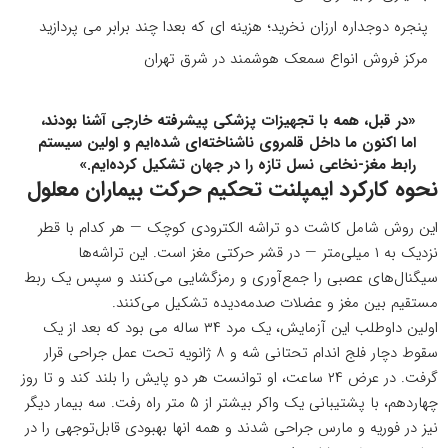
پنجره دوجداره ارزان نخرید؛ هزینه ای که بعدا چند برابر می پردازید
مرکز فروش انواع سمعک هوشمند در شرق تهران
«در قبل، همه با تجهیزات پزشکی پیشرفته خارجی آشنا بودند،
اما اکنون ما داخل قلمروی ناشناخته‌ای شده‌ایم و اولین سیستم
رابط مغز-نخاعی نسل تازه را در جهان تشکیل کرده‌ایم.»
نحوه کارکرد ایمپلنت تحکیم حرکت بیماران معلول
این روش شامل کاشت دو تراشه الکترودی کوچک — هر کدام با قطر
نزدیک به ۱ میلی‌متر — در قشر حرکتی مغز است. این تراشه‌ها
سیگنال‌های عصبی را جمع‌آوری و رمزگشایی می‌کنند و سپس یک ربط
مستقیم بین مغز و عضلات صدمه‌دیده تشکیل می‌کنند.
اولین داوطلب این آزمایش، یک مرد ۳۴ ساله می بود که بعد از یک
سقوط دچار فلج اندام تحتانی شه و ۸ ژانویه تحت عمل جراحی قرار
گرفت. در عرض ۲۴ ساعت، او توانست هر دو پایش را بلند کند و تا روز
چهاردهم، با پشتیبانی یک واکر بیشتر از ۵ متر راه رفت. سه بیمار دیگر
نیز در فوریه و مارس جراحی شدند و همه انها بهبودی قابل‌توجهی را در