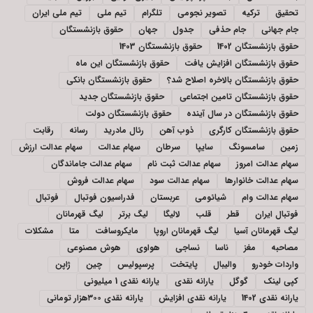
تحقیق
ترکیه
تصویر نجومی
تلگرام
تیم ملی
تیم ملی ایران
جام جهانی
جام حذفی
جدول
جهان
حقوق بازنشستگان
حقوق بازنشستگان 1402
حقوق بازنشستگان 1403
حقوق بازنشستگان افزایش یافت
حقوق بازنشستگان این ماه
حقوق بازنشستگان بالاخره اصلاح شد؟
حقوق بازنشستگان بانکی
حقوق بازنشستگان تامین اجتماعی
حقوق بازنشستگان جدید
حقوق بازنشستگان در سال آینده
حقوق بازنشستگان دولت
حقوق بازنشستگان کارگری
ذوب آهن
رئال مادرید
رسانه
رقابت
زمین
سامسونگ
سایپا
سرطان
سهام عدالت
سهام عدالت ارزش
سهام عدالت امروز
سهام عدالت ثبت نام
سهام عدالت جاماندگان
سهام عدالت خانوارها
سهام عدالت سود
سهام عدالت فروش
سهام عدالت وام
شیائومی
عربستان
فدراسیون فوتبال
فوتبال
فوتبال ایران
قطر
قلب
لالیگا
لیگ برتر
لیگ قهرمانان
لیگ قهرمانان آسیا
لیگ قهرمانان اروپا
مایکروسافت
متا
مشکلات
مصاحبه
مغز
ناسا
نساجی
هواوی
هوش مصنوعی
واردات خودرو
والیبال
پایتخت
پرسپولیس
چین
ژاپن
کپی لینک
گوگل
یارانه نقدی
یارانه نقدی 1 میلیونی
یارانه نقدی 1402
یارانه نقدی افزایش
یارانه نقدی ۳۰۰هزار تومانی