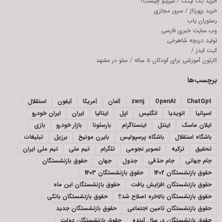
خرید بک لینک
/
میزیتو چیست؟
خرید رپورتاژ
/
سرور مجازی
رستوران یاب
وب سایت خبری فارسی
تولید دریچه شاهرخی
کیت ایدز
/
کارتون آموزشی برای کودکان ۵ ساله
/
سئو در مشهد
برچسب‌ها
ChatGpt
OpenAI
zwnj
آلمان
آمریکا
آیفون
استقلال
اسپانیا
انویدیا
انگلیس
اپل
ایتالیا
ایران
ایران خودرو
ایلان ماسک
اینتل
اینستاگرام
بارسلونا
بازار خودرو
بازی
باشگاه استقلال
باشگاه پرسپولیس
بایرن مونیخ
برزیل
تبلیغات
تحقیق
ترکیه
تصویر نجومی
تلگرام
تیم ملی
تیم ملی ایران
جام جهانی
جام حذفی
جدول
جهان
حقوق بازنشستگان
حقوق بازنشستگان 1402
حقوق بازنشستگان 1403
حقوق بازنشستگان افزایش یافت
حقوق بازنشستگان این ماه
حقوق بازنشستگان بالاخره اصلاح شد؟
حقوق بازنشستگان بانکی
حقوق بازنشستگان تامین اجتماعی
حقوق بازنشستگان جدید
حقوق بازنشستگان در سال آینده
حقوق بازنشستگان دولت