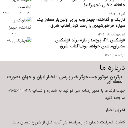
حافظه داخلی تجهیزکند!
آذر ۱۹, ۱۴۰۲
تاریک و گداخته؛ جیمز وب برای اولین‌بار سطح یک
سیاره فراخورشیدی را رصد کرد_آفتاب شرق
اردیبهشت ۱۸, ۱۴۰۵
فونیکس F۹، پرچمدار تازه برند فونیکس
مدیران‌ماشین خواهد بود_آفتاب شرق
مرداد ۱۵, ۱۴۰۴
درباره ما
برترین موتور جستجوگر خبر پارسی - اخبار ایران و جهان بصورت
لحظه ای
جهت ارتباط با مدیر رسانه می توانید به شماره واتساپ 09056213048
مراجعه کنید
آخرین اخبار
کاشت ایمپلنت دندان در زعفرانیه؛ هر آنچه قبل از شروع درمان باید