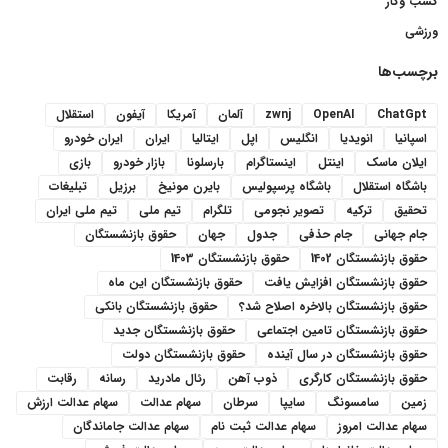
کسب وکار
ورزشی
برچسب‌ها
ChatGpt
OpenAI
zwnj
آلمان
آمریکا
آیفون
استقلال
اسپانیا
انویدیا
انگلیس
اپل
ایتالیا
ایران
ایران خودرو
ایلان ماسک
اینتل
اینستاگرام
بارسلونا
بازار خودرو
بازی
باشگاه استقلال
باشگاه پرسپولیس
بایرن مونیخ
برزیل
تبلیغات
تحقیق
ترکیه
تصویر نجومی
تلگرام
تیم ملی
تیم ملی ایران
جام جهانی
جام حذفی
جدول
جهان
حقوق بازنشستگان
حقوق بازنشستگان 1402
حقوق بازنشستگان 1403
حقوق بازنشستگان افزایش یافت
حقوق بازنشستگان این ماه
حقوق بازنشستگان بالاخره اصلاح شد؟
حقوق بازنشستگان بانکی
حقوق بازنشستگان تامین اجتماعی
حقوق بازنشستگان جدید
حقوق بازنشستگان در سال آینده
حقوق بازنشستگان دولت
حقوق بازنشستگان کارگری
ذوب آهن
رئال مادرید
رسانه
رقابت
زمین
سامسونگ
سایپا
سرطان
سهام عدالت
سهام عدالت ارزش
سهام عدالت امروز
سهام عدالت ثبت نام
سهام عدالت جاماندگان