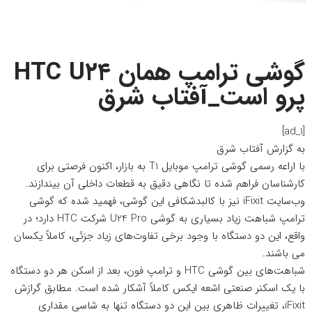
گوشی ترامپ همان HTC U۲۴
پرو است_آفتاب شرق
[ad_1]
به گزارش
آفتاب شرق
با اراعه رسمی گوشی ترامپ موبایل T1 به بازار، اکنون فرصتی برای
کارشناسان فراهم شده تا نگاهی دقیق به قطعات داخلی آن بیندازند.
وب‌سایت iFixit نیز با کالبدشکافی این گوشی، فهمید شده که گوشی
ترامپ شباهت زیاد بسیاری به گوشی U24 Pro شرکت HTC دارد؛ در
واقع، این دو دستگاه با وجود برخی تفاوت‌های زیاد جزئی، کاملاً یکسان
می باشند.
شباهت‌های بین گوشی HTC و ترامپ فون، بعد از اسکن هر دو دستگاه
با یک اسکنر صنعتی اشعه ایکس کاملاً آشکار شده است.
مطابق گرازش
iFixit
، تغییرات ظاهری بین این دو دستگاه تنها به شاسی مقداری