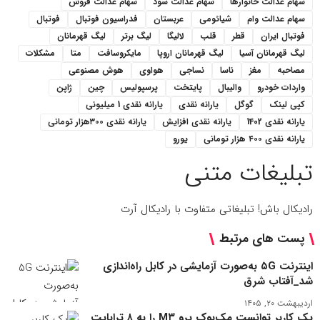
سهام عدالت خانوارها
سهام عدالت سود
سهام عدالت فروش
سهام عدالت وام
شیائومی
عربستان
فدراسیون فوتبال
فوتبال
فوتبال ایران
قطر
قلب
لالیگا
لیگ برتر
لیگ قهرمانان
لیگ قهرمانان آسیا
لیگ قهرمانان اروپا
مایکروسافت
متا
مشکلات
مصاحبه
مغز
ناسا
نساجی
هواوی
هوش مصنوعی
واردات خودرو
والیبال
پایتخت
پرسپولیس
چین
ژاپن
کپی لینک
گوگل
یارانه نقدی
یارانه نقدی 1 میلیونی
یارانه نقدی 1402
یارانه نقدی افزایش
یارانه نقدی ۳۰۰هزار تومانی
یارانه نقدی ۴۰۰ هزار تومانی
یورو
تبلیغات متنی
رادیکال باش! تبلیغاتی متفاوت با رادیکال آرت
پست های مرتبط
اینترنت ۵G به‌صورت آزمایشی در کابل راه‌اندازی
شد_آفتاب شرق
اردیبهشت ۲۰, ۱۴۰۵
یک کاربر توانست مک‌بوک پرو M۳ را به ۸ ترابایت