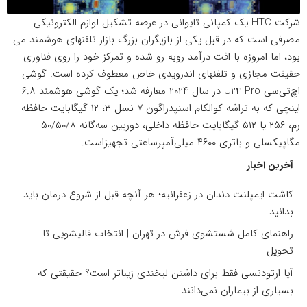
شرکت HTC یک کمپانی تایوانی در عرصه تشکیل لوازم الکترونیکی
مصرفی است که در قبل یکی از بازیگران بزرگ بازار تلفنهای هوشمند می
بود، اما امروزه با افت درآمد روبه رو شده و تمرکز خود را روی فناوری
حقیقت مجازی و تلفنهای اندرویدی خاص معطوف کرده است. گوشی
اچ‌تی‌سی U24 Pro در سال ۲۰۲۴ معارفه شد؛ یک گوشی هوشمند ۶.۸
اینچی که به تراشه کوالکام اسنپدراگون ۷ نسل ۳، ۱۲ گیگابایت حافظه
رم، ۲۵۶ یا ۵۱۲ گیگابایت حافظه داخلی، دوربین سه‌گانه ۵۰/۵۰/۸
مگاپیکسلی و باتری ۴۶۰۰ میلی‌آمپرساعتی تجهیزاست.
آخرین اخبار
کاشت ایمپلنت دندان در زعفرانیه؛ هر آنچه قبل از شروع درمان باید
بدانید
راهنمای کامل شستشوی فرش در تهران | انتخاب قالیشویی تا
تحویل
آیا ارتودنسی فقط برای داشتن لبخندی زیباتر است؟ حقیقتی که
بسیاری از بیماران نمی‌دانند