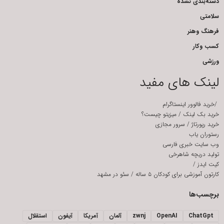
دسته‌بندی نشده
سلامتی
فرهنگ وهنر
کسب وکار
ورزشی
لینک های مفید
/
خرید فالوور اینستاگرام
خرید بک لینک
/
میزیتو چیست؟
خرید رپورتاژ
/
سرور مجازی
رستوران یاب
وب سایت خبری فارسی
تولید دریچه شاهرخی
کیت ایدز
/
کارتون آموزشی برای کودکان ۵ ساله
/
سئو در مشهد
برچسب‌ها
ChatGpt
OpenAI
zwnj
آلمان
آمریکا
آیفون
استقلال