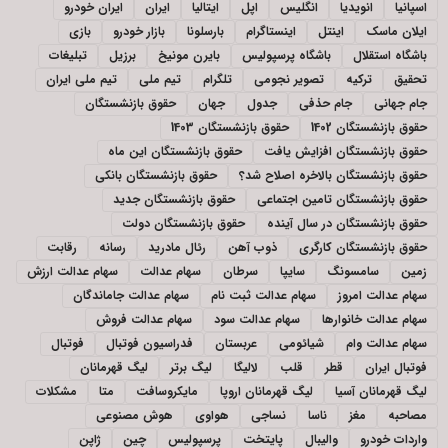
اسپانیا
انویدیا
انگلیس
اپل
ایتالیا
ایران
ایران خودرو
ایلان ماسک
اینتل
اینستاگرام
بارسلونا
بازار خودرو
بازی
باشگاه استقلال
باشگاه پرسپولیس
بایرن مونیخ
برزیل
تبلیغات
تحقیق
ترکیه
تصویر نجومی
تلگرام
تیم ملی
تیم ملی ایران
جام جهانی
جام حذفی
جدول
جهان
حقوق بازنشستگان
حقوق بازنشستگان 1402
حقوق بازنشستگان 1403
حقوق بازنشستگان افزایش یافت
حقوق بازنشستگان این ماه
حقوق بازنشستگان بالاخره اصلاح شد؟
حقوق بازنشستگان بانکی
حقوق بازنشستگان تامین اجتماعی
حقوق بازنشستگان جدید
حقوق بازنشستگان در سال آینده
حقوق بازنشستگان دولت
حقوق بازنشستگان کارگری
ذوب آهن
رئال مادرید
رسانه
رقابت
زمین
سامسونگ
سایپا
سرطان
سهام عدالت
سهام عدالت ارزش
سهام عدالت امروز
سهام عدالت ثبت نام
سهام عدالت جاماندگان
سهام عدالت خانوارها
سهام عدالت سود
سهام عدالت فروش
سهام عدالت وام
شیائومی
عربستان
فدراسیون فوتبال
فوتبال
فوتبال ایران
قطر
قلب
لالیگا
لیگ برتر
لیگ قهرمانان
لیگ قهرمانان آسیا
لیگ قهرمانان اروپا
مایکروسافت
متا
مشکلات
مصاحبه
مغز
ناسا
نساجی
هواوی
هوش مصنوعی
واردات خودرو
والیبال
پایتخت
پرسپولیس
چین
ژاپن