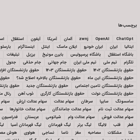
برچسب‌ها
ChatGpt
OpenAI
zwnj
آلمان
آمریکا
آیفون
استقلال
اسپ
ایتالیا
ایران
ایران خودرو
ایلان ماسک
اینتل
اینستاگرام
بارسلون
باشگاه استقلال
باشگاه پرسپولیس
بایرن مونیخ
برزیل
تبلیغات
تلگرام
تیم ملی
تیم ملی ایران
جام جهانی
جام حذفی
جدول
حقوق بازنشستگان 1402
حقوق بازنشستگان 1403
حقوق بازنشستگان افز
حقوق بازنشستگان این ماه
حقوق بازنشستگان بالاخره اصلاح شد؟
حقوق 
حقوق بازنشستگان تامین اجتماعی
حقوق بازنشستگان جدید
حقوق بازنشس
حقوق بازنشستگان دولت
حقوق بازنشستگان کارگری
ذوب آهن
رئال ما
سامسونگ
سایپا
سرطان
سهام عدالت
سهام عدالت ارزش
سهام ع
سهام عدالت ثبت نام
سهام عدالت جاماندگان
سهام عدالت خانوارها
سه
سهام عدالت فروش
سهام عدالت وام
شیائومی
عربستان
فدراسیون ف
قطر
قلب
لالیگا
لیگ برتر
لیگ قهرمانان
لیگ قهرمانان آسیا
لیگ
متا
مشکلات
مصاحبه
مغز
ناسا
نساجی
هواوی
هوش مصن