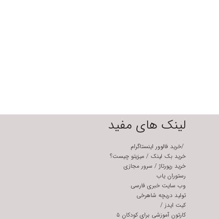
لینک های مفید
/
خرید فالوور اینستاگرام
خرید بک لینک
/
میزیتو چیست؟
خرید رپورتاژ
/
سرور مجازی
رستوران یاب
وب سایت خبری فارسی
تولید دریچه شاهرخی
کیت ایدز
/
کارتون آموزشی برای کودکان ۵