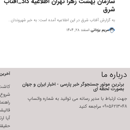
سازمان بهشت زهرا تهران اطلاعیه داد_آفتاب
شرق
به گزارش آفتاب شرق در این اطلاعیه آمده است: به خبر شهروندان…
مریم یزدانی
اسفند ۲۸, ۱۴۰۴
درباره ما
آخرین 
برترین موتور جستجوگر خبر پارسی - اخبار ایران و جهان
کاشت ا
بصورت لحظه ای
شروع د
جهت ارتباط با مدیر رسانه می توانید به شماره واتساپ
راهنم
09056213048 مراجعه کنید
قالیش
آیا ار
حقیقتی