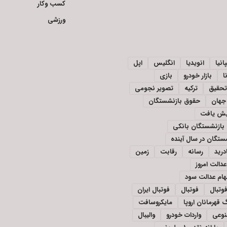
کسب وکار
ورزشی
انیا
انویدیا
انگلیس
اپل
ا
بازار خودرو
بازی
تحقیق
ترکیه
تصویر نجومی
جهان
حقوق بازنشستگان
ایش یافت
بازنشستگان بانکی
تگان در سال آینده
درید
رسانه
رقابت
زمین
دالت امروز
ام عدالت سود
وتبال
فوتبال
فوتبال ایران
 قهرمانان اروپا
مایکروسافت
وعی
واردات خودرو
والیبال