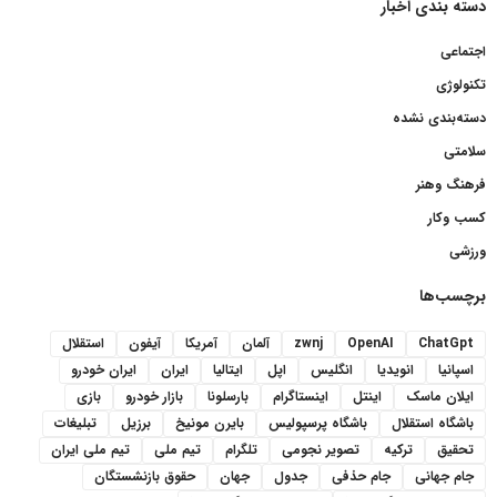
دسته بندی اخبار
اجتماعی
تکنولوژی
دسته‌بندی نشده
سلامتی
فرهنگ وهنر
کسب وکار
ورزشی
برچسب‌ها
ChatGpt
OpenAI
zwnj
آلمان
آمریکا
آیفون
استقلال
اسپانیا
انویدیا
انگلیس
اپل
ایتالیا
ایران
ایران خودرو
ایلان ماسک
اینتل
اینستاگرام
بارسلونا
بازار خودرو
بازی
باشگاه استقلال
باشگاه پرسپولیس
بایرن مونیخ
برزیل
تبلیغات
تحقیق
ترکیه
تصویر نجومی
تلگرام
تیم ملی
تیم ملی ایران
جام جهانی
جام حذفی
جدول
جهان
حقوق بازنشستگان