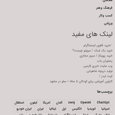
سلامتی
فرهنگ وهنر
کسب وکار
ورزشی
لینک های مفید
/
خرید فالوور اینستاگرام
خرید بک لینک
/
میزیتو چیست؟
خرید رپورتاژ
/
سرور مجازی
رستوران یاب
وب سایت خبری فارسی
تولید دریچه شاهرخی
کیت ایدز
/
کارتون آموزشی برای کودکان ۵ ساله
/
سئو در مشهد
برچسب‌ها
ChatGpt
OpenAI
zwnj
آلمان
آمریکا
آیفون
استقلال
اسپانیا
انویدیا
انگلیس
اپل
ایتالیا
ایران
ایران خودرو
ایلان ماسک
اینتل
اینستاگرام
بارسلونا
بازار خودرو
بازی