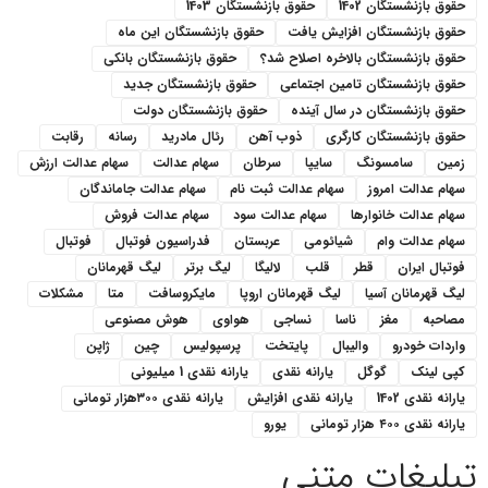
حقوق بازنشستگان 1402
حقوق بازنشستگان 1403
حقوق بازنشستگان افزایش یافت
حقوق بازنشستگان این ماه
حقوق بازنشستگان بالاخره اصلاح شد؟
حقوق بازنشستگان بانکی
حقوق بازنشستگان تامین اجتماعی
حقوق بازنشستگان جدید
حقوق بازنشستگان در سال آینده
حقوق بازنشستگان دولت
حقوق بازنشستگان کارگری
ذوب آهن
رئال مادرید
رسانه
رقابت
زمین
سامسونگ
سایپا
سرطان
سهام عدالت
سهام عدالت ارزش
سهام عدالت امروز
سهام عدالت ثبت نام
سهام عدالت جاماندگان
سهام عدالت خانوارها
سهام عدالت سود
سهام عدالت فروش
سهام عدالت وام
شیائومی
عربستان
فدراسیون فوتبال
فوتبال
فوتبال ایران
قطر
قلب
لالیگا
لیگ برتر
لیگ قهرمانان
لیگ قهرمانان آسیا
لیگ قهرمانان اروپا
مایکروسافت
متا
مشکلات
مصاحبه
مغز
ناسا
نساجی
هواوی
هوش مصنوعی
واردات خودرو
والیبال
پایتخت
پرسپولیس
چین
ژاپن
کپی لینک
گوگل
یارانه نقدی
یارانه نقدی 1 میلیونی
یارانه نقدی 1402
یارانه نقدی افزایش
یارانه نقدی ۳۰۰هزار تومانی
یارانه نقدی ۴۰۰ هزار تومانی
یورو
تبلیغات متنی