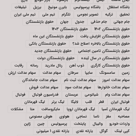
باشگاه استقلال
باشگاه پرسپولیس
بایرن مونیخ
برزیل
تبلیغات
تحقیق
ترکیه
تصویر نجومی
تلگرام
تیم ملی
تیم ملی ایران
جام جهانی
جام حذفی
جدول
جهان
حقوق بازنشستگان
حقوق بازنشستگان 1402
حقوق بازنشستگان 1403
حقوق بازنشستگان افزایش یافت
حقوق بازنشستگان این ماه
حقوق بازنشستگان بالاخره اصلاح شد؟
حقوق بازنشستگان بانکی
حقوق بازنشستگان تامین اجتماعی
حقوق بازنشستگان جدید
حقوق بازنشستگان در سال آینده
حقوق بازنشستگان دولت
حقوق بازنشستگان کارگری
ذوب آهن
رئال مادرید
رسانه
رقابت
زمین
سامسونگ
سایپا
سرطان
سهام عدالت
سهام عدالت ارزش
سهام عدالت امروز
سهام عدالت ثبت نام
سهام عدالت جاماندگان
سهام عدالت خانوارها
سهام عدالت سود
سهام عدالت فروش
سهام عدالت وام
شیائومی
عربستان
فدراسیون فوتبال
فوتبال
فوتبال ایران
قطر
قلب
لالیگا
لیگ برتر
لیگ قهرمانان
لیگ قهرمانان آسیا
لیگ قهرمانان اروپا
مایکروسافت
متا
مشکلات
مصاحبه
مغز
ناسا
نساجی
هواوی
هوش مصنوعی
واردات خودرو
والیبال
پایتخت
پرسپولیس
چین
ژاپن
کپی لینک
گوگل
یارانه نقدی
یارانه نقدی 1 میلیونی