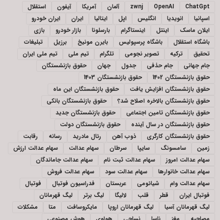
ChatGpt
OpenAI
zwnj
آلمان
آمریکا
آیفون
استقلال
اسپانیا
انویدیا
انگلیس
اپل
ایتالیا
ایران
ایران خودرو
ایلان ماسک
اینتل
اینستاگرام
بارسلونا
بازار خودرو
بازی
باشگاه استقلال
باشگاه پرسپولیس
بایرن مونیخ
برزیل
تبلیغات
تحقیق
ترکیه
تصویر نجومی
تلگرام
تیم ملی
تیم ملی ایران
جام جهانی
جام حذفی
جدول
جهان
حقوق بازنشستگان
حقوق بازنشستگان 1402
حقوق بازنشستگان 1403
حقوق بازنشستگان افزایش یافت
حقوق بازنشستگان این ماه
حقوق بازنشستگان بالاخره اصلاح شد؟
حقوق بازنشستگان بانکی
حقوق بازنشستگان تامین اجتماعی
حقوق بازنشستگان جدید
حقوق بازنشستگان در سال آینده
حقوق بازنشستگان دولت
حقوق بازنشستگان کارگری
ذوب آهن
رئال مادرید
رسانه
رقابت
زمین
سامسونگ
سایپا
سرطان
سهام عدالت
سهام عدالت ارزش
سهام عدالت امروز
سهام عدالت ثبت نام
سهام عدالت جاماندگان
سهام عدالت خانوارها
سهام عدالت سود
سهام عدالت فروش
سهام عدالت وام
شیائومی
عربستان
فدراسیون فوتبال
فوتبال
فوتبال ایران
قطر
قلب
لالیگا
لیگ برتر
لیگ قهرمانان
لیگ قهرمانان آسیا
لیگ قهرمانان اروپا
مایکروسافت
متا
مشکلات
مصاحبه
مغز
ناسا
نساجی
هواوی
هوش مصنوعی