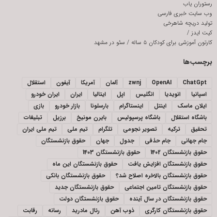
رستوران یاب
وب سایت خبری فارسی
تولید دریچه شاهرخی
کیت ایدز
/
کارتون آموزشی برای کودکان ۵ ساله
/
سئو در مشهد
برچسب‌ها
ChatGpt
OpenAI
zwnj
آلمان
آمریکا
آیفون
استقلال
اسپانیا
انویدیا
انگلیس
اپل
ایتالیا
ایران
ایران خودرو
ایلان ماسک
اینتل
اینستاگرام
بارسلونا
بازار خودرو
بازی
باشگاه استقلال
باشگاه پرسپولیس
بایرن مونیخ
برزیل
تبلیغات
تحقیق
ترکیه
تصویر نجومی
تلگرام
تیم ملی
تیم ملی ایران
جام جهانی
جام حذفی
جدول
جهان
حقوق بازنشستگان
حقوق بازنشستگان 1402
حقوق بازنشستگان 1403
حقوق بازنشستگان افزایش یافت
حقوق بازنشستگان این ماه
حقوق بازنشستگان بالاخره اصلاح شد؟
حقوق بازنشستگان بانکی
حقوق بازنشستگان تامین اجتماعی
حقوق بازنشستگان جدید
حقوق بازنشستگان در سال آینده
حقوق بازنشستگان دولت
حقوق بازنشستگان کارگری
ذوب آهن
رئال مادرید
رسانه
رقابت