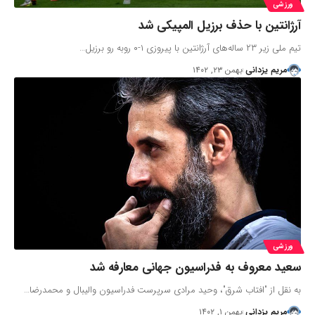
ورزشی
آرژانتین با حذف برزیل المپیکی شد
تیم ملی زیر ۲۳ ساله‌های آرژانتین با پیروزی ۱-۰ روبه رو برزیل…
مریم یزدانی
بهمن ۲۳, ۱۴۰۲
ورزشی
سعید معروف به فدراسیون جهانی معارفه شد
به نقل از "افتاب شرق"، وحید مرادی سرپرست فدراسیون والیبال و محمدرضا…
مریم یزدانی
بهمن ۱, ۱۴۰۲