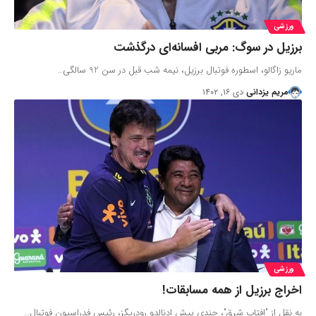
ورزشی
برزیل در سوگ: مربی افسانه‌ای درگذشت
ماریو زاگالو، اسطوره فوتبال برزیل، نیمه شب قبل در سن 92 سالگی…
مریم یزدانی
دی ۱۶, ۱۴۰۲
ورزشی
اخراج برزیل از همه مسابقات!
به نقل از "افتاب شرق"، چندی پیش ادنالدو رودریگز، رئیس فدراسیون فوتبال…