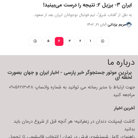
ایران ۳- برزیل ۲: نتیجه را درست می‌بینید!
به نقل از "افتاب شرق"، تیم فوتبال نوجوانان ایران بعد از صعود…
مریم یزدانی
آبان ۲۱, ۱۴۰۲
5
4
3
2
1
درباره ما
برترین موتور جستجوگر خبر پارسی - اخبار ایران و جهان بصورت
لحظه ای
جهت ارتباط با مدیر رسانه می توانید به شماره واتساپ 09056213048
مراجعه کنید
آخرین اخبار
کاشت ایمپلنت دندان در زعفرانیه؛ هر آنچه قبل از شروع درمان باید
بدانید
راهنمای کامل شستشوی فرش در تهران | انتخاب قالیشویی تا تحویل