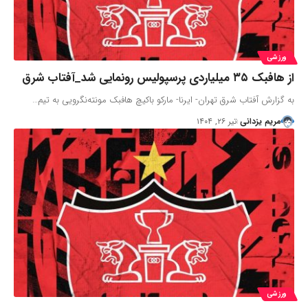
ورزشی
از هافبک ۳۵ میلیاردی پرسپولیس رونمایی شد_آفتاب شرق
به گزارش آفتاب شرق تهران- ایرنا- مارکو باکیچ هافبک مونته‌نگرویی به تیم…
مریم یزدانی
تیر ۲۶, ۱۴۰۴
ورزشی