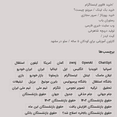
/
خرید فالوور اینستاگرام
خرید بک لینک
/
میزیتو چیست؟
خرید رپورتاژ
/
سرور مجازی
رستوران یاب
وب سایت خبری فارسی
تولید دریچه شاهرخی
کیت ایدز
/
کارتون آموزشی برای کودکان ۵ ساله
/
سئو در مشهد
برچسب‌ها
ChatGpt
OpenAI
zwnj
آلمان
آمریکا
آیفون
استقلال
اسپانیا
انویدیا
انگلیس
اپل
ایتالیا
ایران
ایران خودرو
ایلان ماسک
اینتل
اینستاگرام
بارسلونا
بازار خودرو
بازی
باشگاه استقلال
باشگاه پرسپولیس
بایرن مونیخ
برزیل
تبلیغات
تحقیق
ترکیه
تصویر نجومی
تلگرام
تیم ملی
تیم ملی ایران
جام جهانی
جام حذفی
جدول
جهان
حقوق بازنشستگان
حقوق بازنشستگان 1402
حقوق بازنشستگان 1403
حقوق بازنشستگان افزایش یافت
حقوق بازنشستگان این ماه
حقوق بازنشستگان بالاخره اصلاح شد؟
حقوق بازنشستگان بانکی