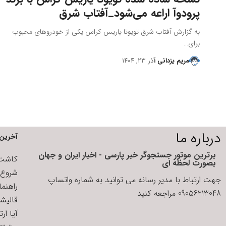
پرودوآ اراعه می‌شود_آفتاب شرق
به گزارش آفتاب شرق تویوتا یاریس کراس یکی از خودروهای محبوب
برای…
مریم یزدانی
آذر ۲۳, ۱۴۰۴
درباره ما
آخرین 
برترین موتور جستجوگر خبر پارسی - اخبار ایران و جهان
کاشت ا
بصورت لحظه ای
شروع د
جهت ارتباط با مدیر رسانه می توانید به شماره واتساپ
راهنم
09056213048 مراجعه کنید
قالیش
آیا ار