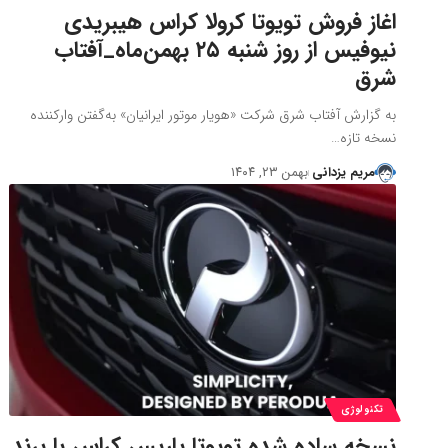
اغاز فروش تویوتا کرولا کراس هیبریدی
نیوفیس از روز شنبه ۲۵ بهمن‌ماه_آفتاب
شرق
به گزارش آفتاب شرق شرکت «هویار موتور ایرانیان» به‌گفتن وارکننده
نسخه تازه…
مریم یزدانی
بهمن ۲۳, ۱۴۰۴
تکنولوژی
نسخه ساده شده تویوتا یاریس کراس با برند