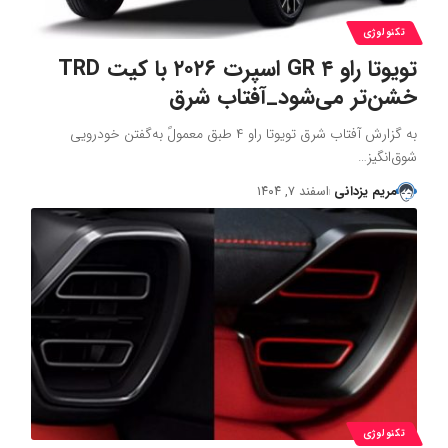
تکنولوژی
تویوتا راو ۴ GR اسپرت ۲۰۲۶ با کیت TRD
خشن‌تر می‌شود_آفتاب شرق
به گزارش آفتاب شرق تویوتا راو ۴ طبق معمولً به‌گفتن خودرویی
شوق‌انگیز…
مریم یزدانی
اسفند ۷, ۱۴۰۴
تکنولوژی