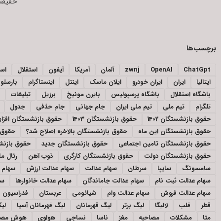
حقیقتی
برچسب‌ها
ChatGpt
OpenAI
zwnj
آلمان
آمریکا
آیفون
استقلال
اسپ
ایتالیا
ایران
ایران خودرو
ایلان ماسک
اینتل
اینستاگرام
بارسلون
باشگاه استقلال
باشگاه پرسپولیس
بایرن مونیخ
برزیل
تبلیغات
تلگرام
تیم ملی
تیم ملی ایران
جام جهانی
جام حذفی
جدول
حقوق بازنشستگان 1402
حقوق بازنشستگان 1403
حقوق بازنشستگان افز
حقوق بازنشستگان این ماه
حقوق بازنشستگان بالاخره اصلاح شد؟
حقوق 
حقوق بازنشستگان تامین اجتماعی
حقوق بازنشستگان جدید
حقوق بازنشس
حقوق بازنشستگان دولت
حقوق بازنشستگان کارگری
ذوب آهن
رئال ما
سامسونگ
سایپا
سرطان
سهام عدالت
سهام عدالت ارزش
سهام ع
سهام عدالت ثبت نام
سهام عدالت جاماندگان
سهام عدالت خانوارها
سه
سهام عدالت فروش
سهام عدالت وام
شیائومی
عربستان
فدراسیون ف
قطر
قلب
لالیگا
لیگ برتر
لیگ قهرمانان
لیگ قهرمانان آسیا
لیگ
متا
مشکلات
مصاحبه
مغز
ناسا
نساجی
هواوی
هوش مصن