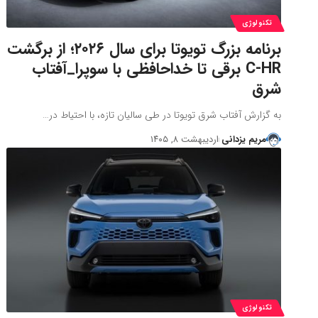
تکنولوژی
برنامه بزرگ تویوتا برای سال ۲۰۲۶؛ از برگشت
C-HR برقی تا خداحافظی با سوپرا_آفتاب
شرق
به گزارش آفتاب شرق تویوتا در طی سالیان تازه، با احتیاط در…
مریم یزدانی
اردیبهشت ۸, ۱۴۰۵
تکنولوژی