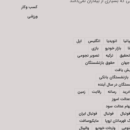
 که بسیاری از بیماران نمی‌دانند
کسب وکار
ورزشی
انیا
انویدیا
انگلیس
اپل
ا
بازار خودرو
بازی
تحقیق
ترکیه
تصویر نجومی
جهان
حقوق بازنشستگان
ایش یافت
بازنشستگان بانکی
تگان در سال آینده
درید
رسانه
رقابت
زمین
دالت امروز
ام عدالت سود
وتبال
فوتبال
فوتبال ایران
 قهرمانان اروپا
مایکروسافت
وعی
واردات خودرو
والیبال