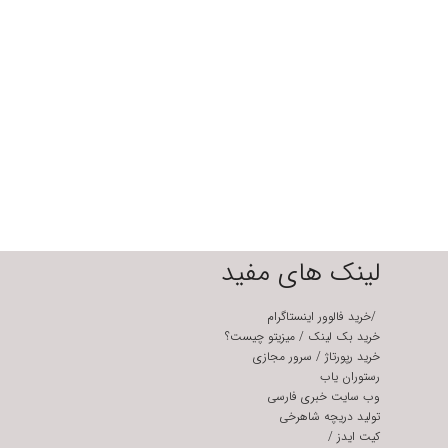
لینک های مفید
/
خرید فالوور اینستاگرام
خرید بک لینک
/
میزیتو چیست؟
خرید رپورتاژ
/
سرور مجازی
رستوران یاب
وب سایت خبری فارسی
تولید دریچه شاهرخی
کیت ایدز
/