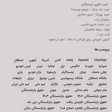
/
خرید فالوور اینستاگرام
خرید بک لینک
/
میزیتو چیست؟
خرید رپورتاژ
/
سرور مجازی
رستوران یاب
وب سایت خبری فارسی
تولید دریچه شاهرخی
کیت ایدز
/
کارتون آموزشی برای کودکان ۵ ساله
/
سئو در مشهد
برچسب‌ها
ChatGpt
OpenAI
zwnj
آلمان
آمریکا
آیفون
استقلال
اسپانیا
انویدیا
انگلیس
اپل
ایتالیا
ایران
ایران خودرو
ایلان ماسک
اینتل
اینستاگرام
بارسلونا
بازار خودرو
بازی
باشگاه استقلال
باشگاه پرسپولیس
بایرن مونیخ
برزیل
تبلیغات
تحقیق
ترکیه
تصویر نجومی
تلگرام
تیم ملی
تیم ملی ایران
جام جهانی
جام حذفی
جدول
جهان
حقوق بازنشستگان
حقوق بازنشستگان 1402
حقوق بازنشستگان 1403
حقوق بازنشستگان افزایش یافت
حقوق بازنشستگان این ماه
حقوق بازنشستگان بالاخره اصلاح شد؟
حقوق بازنشستگان بانکی