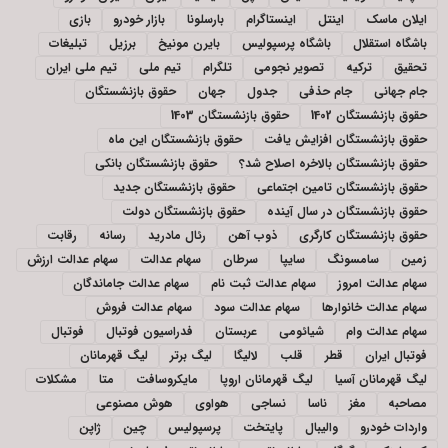
ایلان ماسک
اینتل
اینستاگرام
بارسلونا
بازار خودرو
بازی
باشگاه استقلال
باشگاه پرسپولیس
بایرن مونیخ
برزیل
تبلیغات
تحقیق
ترکیه
تصویر نجومی
تلگرام
تیم ملی
تیم ملی ایران
جام جهانی
جام حذفی
جدول
جهان
حقوق بازنشستگان
حقوق بازنشستگان 1402
حقوق بازنشستگان 1403
حقوق بازنشستگان افزایش یافت
حقوق بازنشستگان این ماه
حقوق بازنشستگان بالاخره اصلاح شد؟
حقوق بازنشستگان بانکی
حقوق بازنشستگان تامین اجتماعی
حقوق بازنشستگان جدید
حقوق بازنشستگان در سال آینده
حقوق بازنشستگان دولت
حقوق بازنشستگان کارگری
ذوب آهن
رئال مادرید
رسانه
رقابت
زمین
سامسونگ
سایپا
سرطان
سهام عدالت
سهام عدالت ارزش
سهام عدالت امروز
سهام عدالت ثبت نام
سهام عدالت جاماندگان
سهام عدالت خانوارها
سهام عدالت سود
سهام عدالت فروش
سهام عدالت وام
شیائومی
عربستان
فدراسیون فوتبال
فوتبال
فوتبال ایران
قطر
قلب
لالیگا
لیگ برتر
لیگ قهرمانان
لیگ قهرمانان آسیا
لیگ قهرمانان اروپا
مایکروسافت
متا
مشکلات
مصاحبه
مغز
ناسا
نساجی
هواوی
هوش مصنوعی
واردات خودرو
والیبال
پایتخت
پرسپولیس
چین
ژاپن