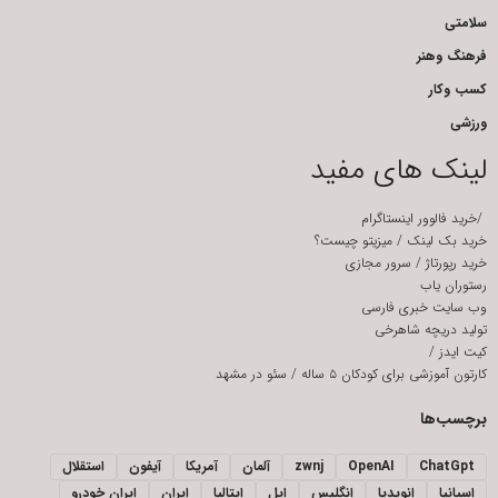
سلامتی
فرهنگ وهنر
کسب وکار
ورزشی
لینک های مفید
/
خرید فالوور اینستاگرام
خرید بک لینک
/
میزیتو چیست؟
خرید رپورتاژ
/
سرور مجازی
رستوران یاب
وب سایت خبری فارسی
تولید دریچه شاهرخی
کیت ایدز
/
کارتون آموزشی برای کودکان ۵ ساله
/
سئو در مشهد
برچسب‌ها
ChatGpt
OpenAI
zwnj
آلمان
آمریکا
آیفون
استقلال
اسپانیا
انویدیا
انگلیس
اپل
ایتالیا
ایران
ایران خودرو