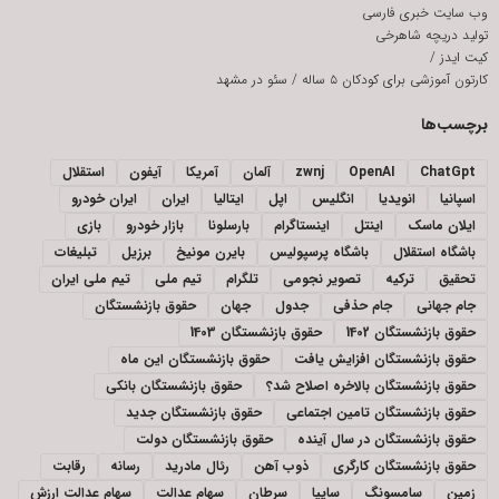
وب سایت خبری فارسی
تولید دریچه شاهرخی
کیت ایدز
/
کارتون آموزشی برای کودکان ۵ ساله
/
سئو در مشهد
برچسب‌ها
ChatGpt
OpenAI
zwnj
آلمان
آمریکا
آیفون
استقلال
اسپانیا
انویدیا
انگلیس
اپل
ایتالیا
ایران
ایران خودرو
ایلان ماسک
اینتل
اینستاگرام
بارسلونا
بازار خودرو
بازی
باشگاه استقلال
باشگاه پرسپولیس
بایرن مونیخ
برزیل
تبلیغات
تحقیق
ترکیه
تصویر نجومی
تلگرام
تیم ملی
تیم ملی ایران
جام جهانی
جام حذفی
جدول
جهان
حقوق بازنشستگان
حقوق بازنشستگان 1402
حقوق بازنشستگان 1403
حقوق بازنشستگان افزایش یافت
حقوق بازنشستگان این ماه
حقوق بازنشستگان بالاخره اصلاح شد؟
حقوق بازنشستگان بانکی
حقوق بازنشستگان تامین اجتماعی
حقوق بازنشستگان جدید
حقوق بازنشستگان در سال آینده
حقوق بازنشستگان دولت
حقوق بازنشستگان کارگری
ذوب آهن
رئال مادرید
رسانه
رقابت
زمین
سامسونگ
سایپا
سرطان
سهام عدالت
سهام عدالت ارزش