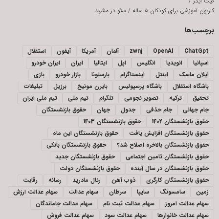
کیت ایدز
/
کارتون آموزشی برای کودکان ۵ ساله
/
سئو در مشهد
برچسب‌ها
ChatGpt
OpenAI
zwnj
آلمان
آمریکا
آیفون
استقلال
اسپانیا
انویدیا
انگلیس
اپل
ایتالیا
ایران
ایران خودرو
ایلان ماسک
اینتل
اینستاگرام
بارسلونا
بازار خودرو
بازی
باشگاه استقلال
باشگاه پرسپولیس
بایرن مونیخ
برزیل
تبلیغات
تحقیق
ترکیه
تصویر نجومی
تلگرام
تیم ملی
تیم ملی ایران
جام جهانی
جام حذفی
جدول
جهان
حقوق بازنشستگان
حقوق بازنشستگان 1402
حقوق بازنشستگان 1403
حقوق بازنشستگان افزایش یافت
حقوق بازنشستگان این ماه
حقوق بازنشستگان بالاخره اصلاح شد؟
حقوق بازنشستگان بانکی
حقوق بازنشستگان تامین اجتماعی
حقوق بازنشستگان جدید
حقوق بازنشستگان در سال آینده
حقوق بازنشستگان دولت
حقوق بازنشستگان کارگری
ذوب آهن
رئال مادرید
رسانه
رقابت
زمین
سامسونگ
سایپا
سرطان
سهام عدالت
سهام عدالت ارزش
سهام عدالت امروز
سهام عدالت ثبت نام
سهام عدالت جاماندگان
سهام عدالت خانوارها
سهام عدالت سود
سهام عدالت فروش