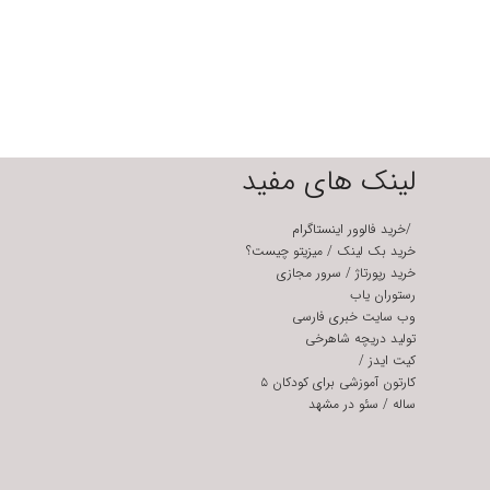
لینک های مفید
/
خرید فالوور اینستاگرام
خرید بک لینک
/
میزیتو چیست؟
خرید رپورتاژ
/
سرور مجازی
رستوران یاب
وب سایت خبری فارسی
تولید دریچه شاهرخی
کیت ایدز
/
کارتون آموزشی برای کودکان ۵
ساله
/
سئو در مشهد