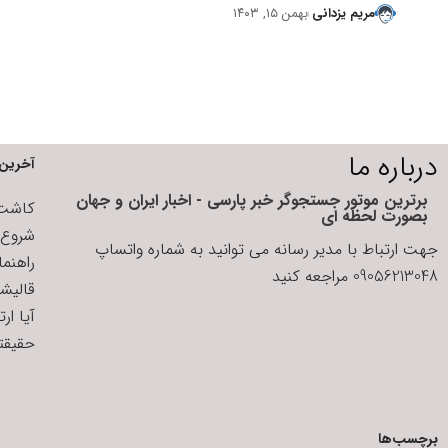
مریم یزدانی
بهمن ۱۵, ۱۴۰۳
درباره ما
آخرین 
برترین موتور جستجوگر خبر پارسی - اخبار ایران و جهان
کاشت ا
بصورت لحظه ای
شروع د
جهت ارتباط با مدیر رسانه می توانید به شماره واتساپ
راهنم
09056213048 مراجعه کنید
قالیش
آیا ار
حقیقتی
برچسب‌ها