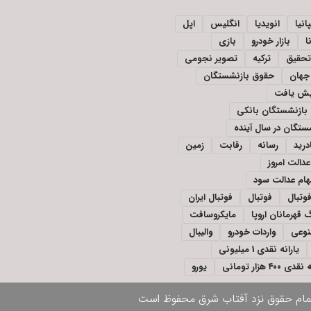
انیا
انویدیا
انگلیس
اپل
ا
بازار خودرو
بازی
تحقیق
ترکیه
تصویر نجومی
جهان
حقوق بازنشستگان
ایش یافت
بازنشستگان بانکی
تگان در سال آینده
درید
رسانه
رقابت
زمین
دالت امروز
ام عدالت سود
وتبال
فوتبال
فوتبال ایران
 قهرمانان اروپا
مایکروسافت
وعی
واردات خودرو
والیبال
یارانه نقدی 1 میلیونی
ی ۴۰۰ هزار تومانی
یورو
مام حقوق نزد
آفتاب شرق
محفوظ است