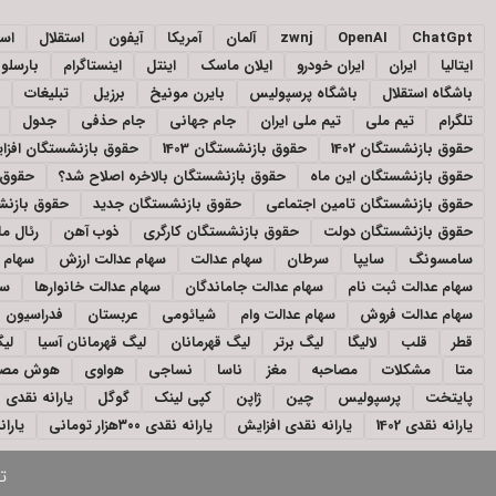
ChatGpt
OpenAI
zwnj
آلمان
آمریکا
آیفون
استقلال
اسپ
ایتالیا
ایران
ایران خودرو
ایلان ماسک
اینتل
اینستاگرام
بارسلون
باشگاه استقلال
باشگاه پرسپولیس
بایرن مونیخ
برزیل
تبلیغات
تلگرام
تیم ملی
تیم ملی ایران
جام جهانی
جام حذفی
جدول
حقوق بازنشستگان 1402
حقوق بازنشستگان 1403
حقوق بازنشستگان افز
حقوق بازنشستگان این ماه
حقوق بازنشستگان بالاخره اصلاح شد؟
حقوق 
حقوق بازنشستگان تامین اجتماعی
حقوق بازنشستگان جدید
حقوق بازنشس
حقوق بازنشستگان دولت
حقوق بازنشستگان کارگری
ذوب آهن
رئال ما
سامسونگ
سایپا
سرطان
سهام عدالت
سهام عدالت ارزش
سهام ع
سهام عدالت ثبت نام
سهام عدالت جاماندگان
سهام عدالت خانوارها
سه
سهام عدالت فروش
سهام عدالت وام
شیائومی
عربستان
فدراسیون ف
قطر
قلب
لالیگا
لیگ برتر
لیگ قهرمانان
لیگ قهرمانان آسیا
لیگ
متا
مشکلات
مصاحبه
مغز
ناسا
نساجی
هواوی
هوش مصن
پایتخت
پرسپولیس
چین
ژاپن
کپی لینک
گوگل
یارانه نقدی
یارانه نقدی 1402
یارانه نقدی افزایش
یارانه نقدی ۳۰۰هزار تومانی
یارانه نقد
ت