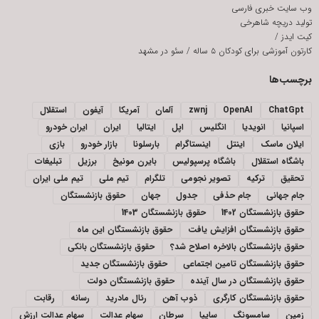
وب سایت خبری فارسی
تولید دریچه شاهرخی
کیت ایدز
/
کارتون آموزشی برای کودکان ۵ ساله
/
سئو در مشهد
برچسب‌ها
ChatGpt
OpenAI
zwnj
آلمان
آمریکا
آیفون
استقلال
اسپانیا
انویدیا
انگلیس
اپل
ایتالیا
ایران
ایران خودرو
ایلان ماسک
اینتل
اینستاگرام
بارسلونا
بازار خودرو
بازی
باشگاه استقلال
باشگاه پرسپولیس
بایرن مونیخ
برزیل
تبلیغات
تحقیق
ترکیه
تصویر نجومی
تلگرام
تیم ملی
تیم ملی ایران
جام جهانی
جام حذفی
جدول
جهان
حقوق بازنشستگان
حقوق بازنشستگان 1402
حقوق بازنشستگان 1403
حقوق بازنشستگان افزایش یافت
حقوق بازنشستگان این ماه
حقوق بازنشستگان بالاخره اصلاح شد؟
حقوق بازنشستگان بانکی
حقوق بازنشستگان تامین اجتماعی
حقوق بازنشستگان جدید
حقوق بازنشستگان در سال آینده
حقوق بازنشستگان دولت
حقوق بازنشستگان کارگری
ذوب آهن
رئال مادرید
رسانه
رقابت
زمین
سامسونگ
سایپا
سرطان
سهام عدالت
سهام عدالت ارزش