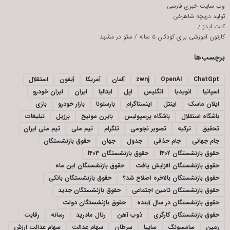
وب سایت خبری فارسی
تولید دریچه شاهرخی
کیت ایدز
/
کارتون آموزشی برای کودکان ۵ ساله
/
سئو در مشهد
برچسب‌ها
ChatGpt
OpenAI
zwnj
آلمان
آمریکا
آیفون
استقلال
اسپانیا
انویدیا
انگلیس
اپل
ایتالیا
ایران
ایران خودرو
ایلان ماسک
اینتل
اینستاگرام
بارسلونا
بازار خودرو
بازی
باشگاه استقلال
باشگاه پرسپولیس
بایرن مونیخ
برزیل
تبلیغات
تحقیق
ترکیه
تصویر نجومی
تلگرام
تیم ملی
تیم ملی ایران
جام جهانی
جام حذفی
جدول
جهان
حقوق بازنشستگان
حقوق بازنشستگان 1402
حقوق بازنشستگان 1403
حقوق بازنشستگان افزایش یافت
حقوق بازنشستگان این ماه
حقوق بازنشستگان بالاخره اصلاح شد؟
حقوق بازنشستگان بانکی
حقوق بازنشستگان تامین اجتماعی
حقوق بازنشستگان جدید
حقوق بازنشستگان در سال آینده
حقوق بازنشستگان دولت
حقوق بازنشستگان کارگری
ذوب آهن
رئال مادرید
رسانه
رقابت
زمین
سامسونگ
سایپا
سرطان
سهام عدالت
سهام عدالت ارزش