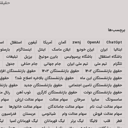
حقیقتی
برچسب‌ها
ChatGpt
OpenAI
zwnj
آلمان
آمریکا
آیفون
استقلال
اسپ
ایتالیا
ایران
ایران خودرو
ایلان ماسک
اینتل
اینستاگرام
بارسلون
باشگاه استقلال
باشگاه پرسپولیس
بایرن مونیخ
برزیل
تبلیغات
تلگرام
تیم ملی
تیم ملی ایران
جام جهانی
جام حذفی
جدول
حقوق بازنشستگان 1402
حقوق بازنشستگان 1403
حقوق بازنشستگان افز
حقوق بازنشستگان این ماه
حقوق بازنشستگان بالاخره اصلاح شد؟
حقوق 
حقوق بازنشستگان تامین اجتماعی
حقوق بازنشستگان جدید
حقوق بازنشس
حقوق بازنشستگان دولت
حقوق بازنشستگان کارگری
ذوب آهن
رئال ما
سامسونگ
سایپا
سرطان
سهام عدالت
سهام عدالت ارزش
سهام ع
سهام عدالت ثبت نام
سهام عدالت جاماندگان
سهام عدالت خانوارها
سه
سهام عدالت فروش
سهام عدالت وام
شیائومی
عربستان
فدراسیون ف
قطر
قلب
لالیگا
لیگ برتر
لیگ قهرمانان
لیگ قهرمانان آسیا
لیگ