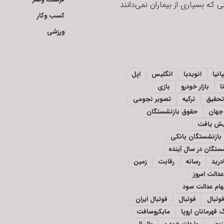
 که بسیاری از بیماران نمی‌دانند
کسب وکار
ورزشی
انیا
انویدیا
انگلیس
اپل
ا
بازار خودرو
بازی
تحقیق
ترکیه
تصویر نجومی
جهان
حقوق بازنشستگان
ایش یافت
بازنشستگان بانکی
تگان در سال آینده
درید
رسانه
رقابت
زمین
دالت امروز
ام عدالت سود
وتبال
فوتبال
فوتبال ایران
 قهرمانان اروپا
مایکروسافت