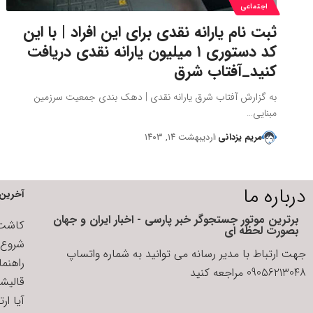
اجتماعی
ثبت نام یارانه نقدی برای این افراد | با این
کد دستوری ۱ میلیون یارانه نقدی دریافت
کنید_آفتاب شرق
به گزارش آفتاب شرق یارانه نقدی | دهک بندی جمعیت سرزمین
مبنایی…
مریم یزدانی
اردیبهشت ۱۴, ۱۴۰۳
درباره ما
آخرین 
برترین موتور جستجوگر خبر پارسی - اخبار ایران و جهان
کاشت ا
بصورت لحظه ای
شروع د
جهت ارتباط با مدیر رسانه می توانید به شماره واتساپ
راهنم
09056213048 مراجعه کنید
قالیش
آیا ار