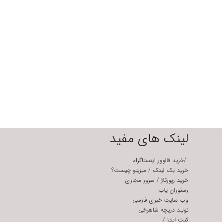
لینک های مفید
/
خرید فالوور اینستاگرام
خرید بک لینک
/
میزیتو چیست؟
خرید رپورتاژ
/
سرور مجازی
رستوران یاب
وب سایت خبری فارسی
تولید دریچه شاهرخی
کیت ایدز
/