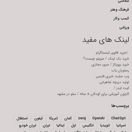
سلامتی
فرهنگ وهنر
کسب وکار
ورزشی
لینک های مفید
/
خرید فالوور اینستاگرام
خرید بک لینک
/
میزیتو چیست؟
خرید رپورتاژ
/
سرور مجازی
رستوران یاب
وب سایت خبری فارسی
تولید دریچه شاهرخی
کیت ایدز
/
کارتون آموزشی برای کودکان ۵ ساله
/
سئو در مشهد
برچسب‌ها
ChatGpt
OpenAI
zwnj
آلمان
آمریکا
آیفون
استقلال
اسپانیا
انویدیا
انگلیس
اپل
ایتالیا
ایران
ایران خودرو