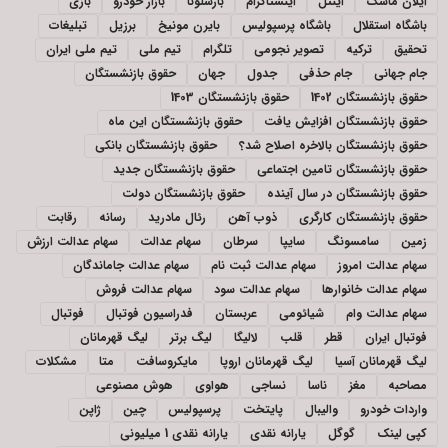
ایلان ماسک
اینتل
اینستاگرام
بارسلونا
بازار خودرو
بازی
باشگاه استقلال
باشگاه پرسپولیس
بایرن مونیخ
برزیل
تبلیغات
تحقیق
ترکیه
تصویر نجومی
تلگرام
تیم ملی
تیم ملی ایران
جام جهانی
جام حذفی
جدول
جهان
حقوق بازنشستگان
حقوق بازنشستگان 1402
حقوق بازنشستگان 1403
حقوق بازنشستگان افزایش یافت
حقوق بازنشستگان این ماه
حقوق بازنشستگان بالاخره اصلاح شد؟
حقوق بازنشستگان بانکی
حقوق بازنشستگان تامین اجتماعی
حقوق بازنشستگان جدید
حقوق بازنشستگان در سال آینده
حقوق بازنشستگان دولت
حقوق بازنشستگان کارگری
ذوب آهن
رئال مادرید
رسانه
رقابت
زمین
سامسونگ
سایپا
سرطان
سهام عدالت
سهام عدالت ارزش
سهام عدالت امروز
سهام عدالت ثبت نام
سهام عدالت جاماندگان
سهام عدالت خانوارها
سهام عدالت سود
سهام عدالت فروش
سهام عدالت وام
شیائومی
عربستان
فدراسیون فوتبال
فوتبال
فوتبال ایران
قطر
قلب
لالیگا
لیگ برتر
لیگ قهرمانان
لیگ قهرمانان آسیا
لیگ قهرمانان اروپا
مایکروسافت
متا
مشکلات
مصاحبه
مغز
ناسا
نساجی
هواوی
هوش مصنوعی
واردات خودرو
والیبال
پایتخت
پرسپولیس
چین
ژاپن
کپی لینک
گوگل
یارانه نقدی
یارانه نقدی 1 میلیونی