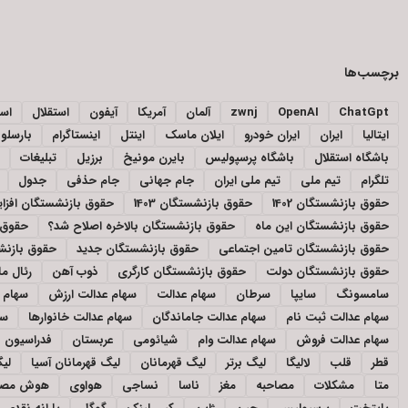
برچسب‌ها
ChatGpt
OpenAI
zwnj
آلمان
آمریکا
آیفون
استقلال
اسپ
ایتالیا
ایران
ایران خودرو
ایلان ماسک
اینتل
اینستاگرام
بارسلون
باشگاه استقلال
باشگاه پرسپولیس
بایرن مونیخ
برزیل
تبلیغات
تلگرام
تیم ملی
تیم ملی ایران
جام جهانی
جام حذفی
جدول
حقوق بازنشستگان 1402
حقوق بازنشستگان 1403
حقوق بازنشستگان افز
حقوق بازنشستگان این ماه
حقوق بازنشستگان بالاخره اصلاح شد؟
حقوق 
حقوق بازنشستگان تامین اجتماعی
حقوق بازنشستگان جدید
حقوق بازنشس
حقوق بازنشستگان دولت
حقوق بازنشستگان کارگری
ذوب آهن
رئال ما
سامسونگ
سایپا
سرطان
سهام عدالت
سهام عدالت ارزش
سهام ع
سهام عدالت ثبت نام
سهام عدالت جاماندگان
سهام عدالت خانوارها
سه
سهام عدالت فروش
سهام عدالت وام
شیائومی
عربستان
فدراسیون ف
قطر
قلب
لالیگا
لیگ برتر
لیگ قهرمانان
لیگ قهرمانان آسیا
لیگ
متا
مشکلات
مصاحبه
مغز
ناسا
نساجی
هواوی
هوش مصن