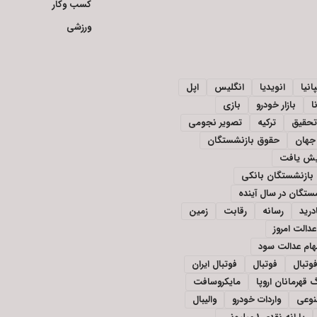
کسب وکار
ورزشی
انیا
انویدیا
انگلیس
اپل
ا
بازار خودرو
بازی
تحقیق
ترکیه
تصویر نجومی
جهان
حقوق بازنشستگان
ایش یافت
بازنشستگان بانکی
تگان در سال آینده
درید
رسانه
رقابت
زمین
دالت امروز
ام عدالت سود
وتبال
فوتبال
فوتبال ایران
 قهرمانان اروپا
مایکروسافت
وعی
واردات خودرو
والیبال