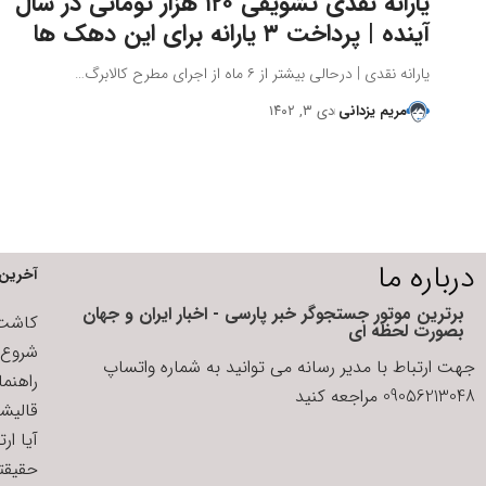
یارانه نقدی تشویقی ۱۲۰ هزار تومانی در سال
آینده | پرداخت ۳ یارانه برای این دهک ها
یارانه نقدی | درحالی بیشتر از ۶ ماه از اجرای مطرح کالابرگ…
مریم یزدانی
دی ۳, ۱۴۰۲
درباره ما
آخرین 
برترین موتور جستجوگر خبر پارسی - اخبار ایران و جهان
کاشت ا
بصورت لحظه ای
شروع د
جهت ارتباط با مدیر رسانه می توانید به شماره واتساپ
راهنم
09056213048 مراجعه کنید
قالیش
آیا ار
حقیقتی