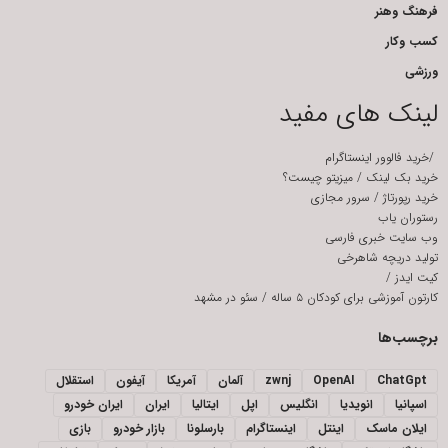
فرهنگ وهنر
کسب وکار
ورزشی
لینک های مفید
/
خرید فالوور اینستاگرام
خرید بک لینک
/
میزیتو چیست؟
خرید رپورتاژ
/
سرور مجازی
رستوران یاب
وب سایت خبری فارسی
تولید دریچه شاهرخی
کیت ایدز
/
کارتون آموزشی برای کودکان ۵ ساله
/
سئو در مشهد
برچسب‌ها
ChatGpt
OpenAI
zwnj
آلمان
آمریکا
آیفون
استقلال
اسپانیا
انویدیا
انگلیس
اپل
ایتالیا
ایران
ایران خودرو
ایلان ماسک
اینتل
اینستاگرام
بارسلونا
بازار خودرو
بازی