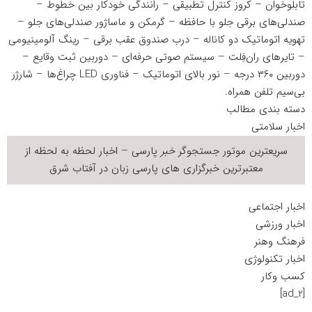
تابلوخوان – کروز کنترل تطبیقی – رانندگی خودکار بین خطوط –
صندلی‌های برقی جلو با حافظه – گرمکن و ماساژور صندلی‌های جلو –
تهویه اتوماتیک دو کاناله – درب صندوق عقب برقی – رینگ آلومینیومی
– تایرهای ران‌فِلت – سیستم صوتی حرفه‌ای – دوربین ثبت وقایع –
دوربین ۳۶۰ درجه – نور بالای اتوماتیک – فناوری LED چراغ‌ها – شارژر
بی‌سیم تلفن همراه.
دسته بندی مطالب
اخبار سلامتی
سریعترین موتور جستجوگر
خبر
پارسی – اخبار لحظه به لحظه از
معتبرترین خبرگزاری های پارسی زبان در
آفتاب شرق
اخبار اجتماعی
اخبار ورزشی
فرهنگ وهنر
اخبار تکنولوژی
کسب وکار
[ad_2]