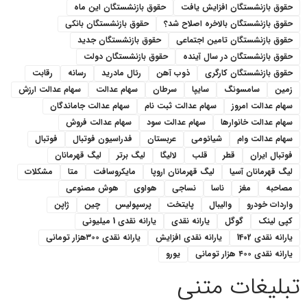
حقوق بازنشستگان افزایش یافت
حقوق بازنشستگان این ماه
حقوق بازنشستگان بالاخره اصلاح شد؟
حقوق بازنشستگان بانکی
حقوق بازنشستگان تامین اجتماعی
حقوق بازنشستگان جدید
حقوق بازنشستگان در سال آینده
حقوق بازنشستگان دولت
حقوق بازنشستگان کارگری
ذوب آهن
رئال مادرید
رسانه
رقابت
زمین
سامسونگ
سایپا
سرطان
سهام عدالت
سهام عدالت ارزش
سهام عدالت امروز
سهام عدالت ثبت نام
سهام عدالت جاماندگان
سهام عدالت خانوارها
سهام عدالت سود
سهام عدالت فروش
سهام عدالت وام
شیائومی
عربستان
فدراسیون فوتبال
فوتبال
فوتبال ایران
قطر
قلب
لالیگا
لیگ برتر
لیگ قهرمانان
لیگ قهرمانان آسیا
لیگ قهرمانان اروپا
مایکروسافت
متا
مشکلات
مصاحبه
مغز
ناسا
نساجی
هواوی
هوش مصنوعی
واردات خودرو
والیبال
پایتخت
پرسپولیس
چین
ژاپن
کپی لینک
گوگل
یارانه نقدی
یارانه نقدی 1 میلیونی
یارانه نقدی 1402
یارانه نقدی افزایش
یارانه نقدی ۳۰۰هزار تومانی
یارانه نقدی ۴۰۰ هزار تومانی
یورو
تبلیغات متنی