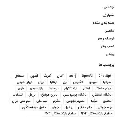
اجتماعی
تکنولوژی
دسته‌بندی نشده
سلامتی
فرهنگ وهنر
کسب وکار
ورزشی
برچسب‌ها
ChatGpt
OpenAI
zwnj
آلمان
آمریکا
آیفون
استقلال
اسپانیا
انویدیا
انگلیس
اپل
ایتالیا
ایران
ایران خودرو
ایلان ماسک
اینتل
اینستاگرام
بارسلونا
بازار خودرو
بازی
باشگاه استقلال
باشگاه پرسپولیس
بایرن مونیخ
برزیل
تبلیغات
تحقیق
ترکیه
تصویر نجومی
تلگرام
تیم ملی
تیم ملی ایران
جام جهانی
جام حذفی
جدول
جهان
حقوق بازنشستگان
حقوق بازنشستگان 1402
حقوق بازنشستگان 1403