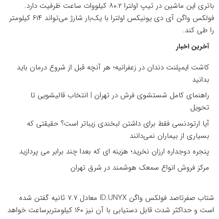
باتری این ماشین در تیپ اولترا ۸۰.۲ کیلووات ساعت ظرفیت دارد.
فولکس واگن آی دی یونیکس اولترا با یک‌بار شارژ می‌تواند ۶۱۴ کیلومتر
را طی کند.
آخرین اخبار
کاشت ایمپلنت دندان در زعفرانیه؛ هر آنچه قبل از شروع درمان باید
بدانید
راهنمای کامل شستشوی فرش در تهران | انتخاب قالیشویی تا
تحویل
آیا ارتودنسی فقط برای داشتن لبخندی زیباتر است؟ حقیقتی که
بسیاری از بیماران نمی‌دانند
پنجره دوجداره ارزان نخرید؛ هزینه ای که بعدا چند برابر می پردازید
مرکز فروش انواع سمعک هوشمند در شرق تهران
شتاب صفرتاصد فولکس واگن ID.UNYX معادل ۷.۷ ثانیه گفتن شده
است و حداکثر شدت قابل دستیابی با آن نیز ۱۶۰ کیلومتربرساعت خواهد