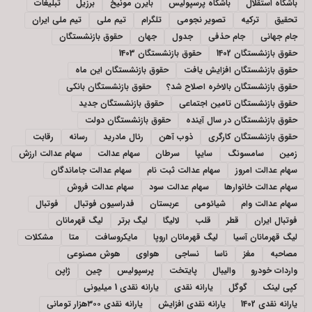
باشگاه استقلال
باشگاه پرسپولیس
بایرن مونیخ
برزیل
تبلیغات
تحقیق
ترکیه
تصویر نجومی
تلگرام
تیم ملی
تیم ملی ایران
جام جهانی
جام حذفی
جدول
جهان
حقوق بازنشستگان
حقوق بازنشستگان 1402
حقوق بازنشستگان 1403
حقوق بازنشستگان افزایش یافت
حقوق بازنشستگان این ماه
حقوق بازنشستگان بالاخره اصلاح شد؟
حقوق بازنشستگان بانکی
حقوق بازنشستگان تامین اجتماعی
حقوق بازنشستگان جدید
حقوق بازنشستگان در سال آینده
حقوق بازنشستگان دولت
حقوق بازنشستگان کارگری
ذوب آهن
رئال مادرید
رسانه
رقابت
زمین
سامسونگ
سایپا
سرطان
سهام عدالت
سهام عدالت ارزش
سهام عدالت امروز
سهام عدالت ثبت نام
سهام عدالت جاماندگان
سهام عدالت خانوارها
سهام عدالت سود
سهام عدالت فروش
سهام عدالت وام
شیائومی
عربستان
فدراسیون فوتبال
فوتبال
فوتبال ایران
قطر
قلب
لالیگا
لیگ برتر
لیگ قهرمانان
لیگ قهرمانان آسیا
لیگ قهرمانان اروپا
مایکروسافت
متا
مشکلات
مصاحبه
مغز
ناسا
نساجی
هواوی
هوش مصنوعی
واردات خودرو
والیبال
پایتخت
پرسپولیس
چین
ژاپن
کپی لینک
گوگل
یارانه نقدی
یارانه نقدی 1 میلیونی
یارانه نقدی 1402
یارانه نقدی افزایش
یارانه نقدی ۳۰۰هزار تومانی