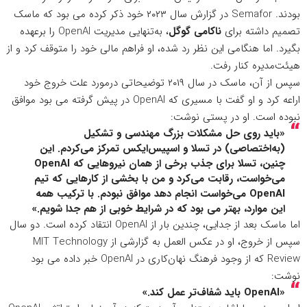
بودند.
Semafor در گزارش سال ۲۰۲۳ خود
ذکر کرده می بود که ماسک
تصمیم داشته برای
ناکامی گوگل
، به‌تنهایی مدیریت OpenAI را برعهده
بگیرد. اما هنگامی این نظر رد شده، او فراهم مالی خود را متوقف کرد و از
هیئت‌مدیره کنار رفت.
سپس از آن، ماسک در سال ۲۰۱۹ توضیحاتی درمورد علت خروج خود
اراعه کرد و او گفت با مسیری که OpenAI در پیش گرفته می بود موافق
نبوده است. او
در پستی نوشت
:
«باید روی حل مشکلات بزرگ مهندسی و تشکیل
(به‌اختصاصی) در تسلا و اسپیس‌ایکس تمرکز می‌کردم. این
چنین، تسلا برای جذب برخی از همان نیروهایی که OpenAI
می‌خواست، رقابت می‌کرد و من با بخشی از کارهایی که تیم
OpenAI می‌خواست انجام دهد موافق نبودم. با ترکیب همه
این موارد، بهتر می بود که در شرایط خوبی از هم جدا شویم.»
اما ماسک بعد از جدایی، چندین بار از OpenAI انتقاد کرده است. دو سال
سپس از خروج، او در عکس العمل به گزارشی از MIT Technology
Review که از وجود فرهنگ نهان‌کاری در OpenAI خبر داده می بود
نوشت:
«OpenAI باید شفاف‌تر عمل کند.»