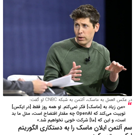
در عکس العمل به ماسک، آلتمن به شبکه CNBC او گفت:
«من زیاد به [ماسک] فکر نمی‌کنم. او همه روز فقط [در ایکس]
توییت می‌کند که OpenAI چه مقدار افتضاح است، مدل ما بد
است، و این که [ما] شرکت خوبی نخواهیم شد.»
سم آلتمن ایلان ماسک را به دستکاری الگوریتم