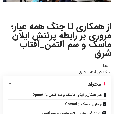
از همکاری تا جنگ همه عیار؛
مروری بر رابطه پرتنش ایلان
ماسک و سم آلتمن_آفتاب
شرق
[ad_1]
به گزارش
آفتاب شرق
محتواها
اغاز همکاری ایلان ماسک و سم آلتمن با OpenAI
جدایی ماسک از OpenAI
اغاز درگیری‌های ایلان ماسک و سم آلتمن