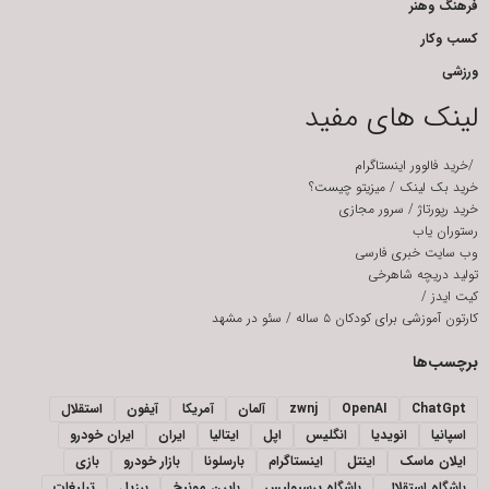
فرهنگ وهنر
کسب وکار
ورزشی
لینک های مفید
/
خرید فالوور اینستاگرام
خرید بک لینک
/
میزیتو چیست؟
خرید رپورتاژ
/
سرور مجازی
رستوران یاب
وب سایت خبری فارسی
تولید دریچه شاهرخی
کیت ایدز
/
کارتون آموزشی برای کودکان ۵ ساله
/
سئو در مشهد
برچسب‌ها
ChatGpt
OpenAI
zwnj
آلمان
آمریکا
آیفون
استقلال
اسپانیا
انویدیا
انگلیس
اپل
ایتالیا
ایران
ایران خودرو
ایلان ماسک
اینتل
اینستاگرام
بارسلونا
بازار خودرو
بازی
باشگاه استقلال
باشگاه پرسپولیس
بایرن مونیخ
برزیل
تبلیغات