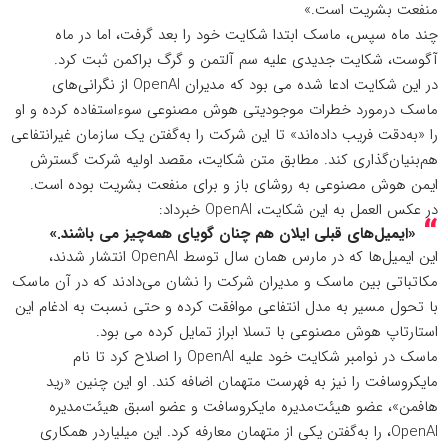
منفعت بشریت است.»
چند ماه سپس، ماسک ابتدا شکایت خود را بعد گرفت، اما در ماه
آگوست، شکایت جدیدی علیه سم آلتمن و گرگ براکمن ثبت کرد.
در این شکایت ادعا شده می بود که مدیران OpenAI از نگرانی‌های
ماسک درمورد خطرات موجودیتی هوش مصنوعی سوءاستفاده کرده و او
را «به‌دقت فریب داده‌اند» تا این شرکت را به‌گفتن یک سازمان غیرانتفاعی
هم‌بنیان‌گذاری کند. مطابق متن شکایت، مقصد اولیه شرکت گسترش
ایمن هوش مصنوعی به روشای باز و برای منفعت بشریت بوده است.
در عکس العمل به این شکایت، OpenAI خبرداد:
«ایمیل‌های قبلی ایلان هم چنان گویای همه‌چیز می باشند.»
این ایمیل‌ها که در مارس همان سال توسط OpenAI انتشار شدند،
مکاتباتی بین ماسک و مدیران شرکت را نشان می‌دادند که در آن ماسک
با تحول مسیر به مدل انتفاعی موافقت کرده و حتی نسبت به ادغام این
استارتاپ هوش مصنوعی با تسلا ابراز تمایل کرده می بود.
ماسک در نوامبر شکایت خود علیه OpenAI را اصلاح کرد تا نام
مایکروسافت را نیز به فهرست متهمان اضافه کند. او این چنین «رید
هافمن»، عضو هیئت‌مدیره مایکروسافت و عضو اسبق هیئت‌مدیره
OpenAI، را به‌گفتن یکی از متهمان معارفه کرد. این میلیاردر همکاری