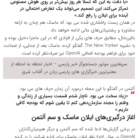
«با دقت به این که تسلا هر روز بیش‌تر بر روی هوش مصنوعی
تمرکز می‌کند، این تصمیم می‌تواند یک تعارض احتمالی در
آینده برای ایلان را رفع کند.»
در همان پست پافشاری شده می بود که ماسک هم چنان به اراعه
مشاوره و پشتیبانی‌های مالی ادامه خواهد داد.
بااین‌حال، مطابق حرف های یکی از افرادی که در این ماجرا دخیل بوده و
با
نشریه The New Yorker
گفتگو کرده، ماسک بعد از جدایی، از ضمانت
خود برای فراهم بودجه اضافی OpenAI نیز صرف‌نظر کرده است.
سریعترین موتور جستجوگر
خبر
پارسی – اخبار لحظه به لحظه از
معتبرترین خبرگزاری های پارسی زبان در
آفتاب شرق
آلتمن در گفتگو با این مجله درمورد آن زمان حرف های می بود:
«زیاد سخت می بود. ناچار شدم قسمت بسیاری از زندگی و
وقتم را مجدد سازمان‌دهی کنم تا یقین شوم که بودجه کافی
داریم.»
اغاز درگیری‌های ایلان ماسک و سم آلتمن
در برخی گزارش‌ها ادعا شده که سم آلتمن و دیگر هم‌بنیان‌گذاران
OpenAI در سال ۲۰۱۸ نظر ایلان ماسک برای اداره شرکت را رد کرده