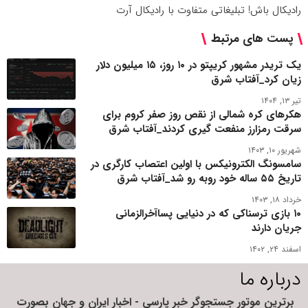
رادیکال باش! تبلیغاتی متفاوت با رادیکال آرت
پست های مرتبط
یک تریدر مشهور کریپتو در ۱۰ روز، ۱۵ میلیون دلار
زیان کرد_آفتاب شرق
تیر ۱۳, ۱۴۰۴
هکرهای کره شمالی از نقص روز صفر کروم برای
سرقت رمزارز منفعت گیری کردند_آفتاب شرق
شهریور ۱۰, ۱۴۰۳
سامسونگ الکترونیکس با اولین اعتصاب کارگری در
تاریخ ۵۵ ساله خود روبه رو شد_آفتاب شرق
خرداد ۱۸, ۱۴۰۳
۱۰ بازی ترسناکی که در دنیایی پساآخرالزمانی
جریان دارند
اسفند ۲۴, ۱۴۰۲
درباره ما
برترین موتور جستجوگر خبر پارسی - اخبار ایران و جهان بصورت