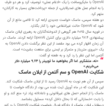
OpenAI با مایکروسافت را یک «ادغام عملی» توصیف کرد و هر دو طرف
را به انجام عمل های ضدرقابتی، از جمله «پرداخت‌های بسیار به کارکنان»
متهم کرد.
دو هفته سپس، ماسک خواست جدیدی اراعه کرد تا قاضی مانع از آن
شود که OpenAI حالت غیرانتفاعی خود را کنار بگذارد.
در فوریه سال ۲۰۲۵ هم گروهی از اندوخته‌گذاران به رهبری ایلان ماسک
پیشنهادی ۹۷.۴ میلیارد دلاری برای کنترل OpenAI اراعه کردند. ماسک در
آن زمان اظهار کرده می بود مقصد از این نظر برگشت دادن OpenAI به
یک «نیروی متن‌باز و متمرکز بر ایمنی برای منفعت بشریت» است.
آلتمن اما این نظر را رد کرد و به طعنه او گفت:
«نه، متشکرم. اما اگر بخواهید ما توییتر را ۹.۷۴ میلیارد دلار
می‌خریم.»
شکایت OpenAI و سم آلتمن از ایلان ماسک
سپس از آن هم نوبت به OpenAI رسید تا از ایلان ماسک شکایت کند.
این شکایت که در ماه آوریل ثبت شده می بود، از دادگاه خواست تا
ماسک را از انجام «عمل های غیرقانونی و ناعادلانه زیاد تر» منع کند و او
را بابت «خساراتی که تا بحال داخل کرده» مسئول بشناسد.
درمقابل، ایلان ماسک
از دادگاه فدرال خواست
شکایت OpenAI را رد کند