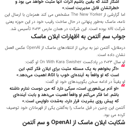
اشکار کنند که یقین باشیم اثرات آنها مثبت خواهد می بود و
خطراتشان قابل مدیریت است.»
اما
گزارشی از The New Yorker
مشخص می کند همزمان با ارسال این
نامه، ماسک به‌طور پنهانی در حال ساخت رقیب خود در این حوزه یعنی
شرکت xAI بوده است. این شرکت در همان مارس ۲۰۲۳ تأسیس شد.
جواب سم آلتمن به اظهارات ایلان ماسک
درمقابل، آلتمن نیز به برخی از انتقادهای ماسک از OpenAI عکس العمل
نشان داده است.
او سال ۲۰۲۳ در
پادکست On With Kara Swisher
او گفت:
«اگر بخواهم به یک مسئله مثبت برای ایلان فکر کنم، این
است که او واقعاً به آینده‌ای خوب با AGI اهمیت می‌دهد.»
او یقیناً در ادامه سخن بگویید‌های خود او گفت:
«او آدم بی‌شعوری است، سبکی دارد که من دوست ندارم داشته
باشم. اما فکر می‌کنم او واقعاً اهمیت می‌دهد و بابت آینده‌ای
که پیش روی بشریت قرار دارد، به‌شدت دلواپس است.»
آلتمن این چنین در قبل ماسک را به‌گفتن یکی از قهرمانان خود توصیف
کرده می بود.
شکایت ایلان ماسک از OpenAI و سم آلتمن