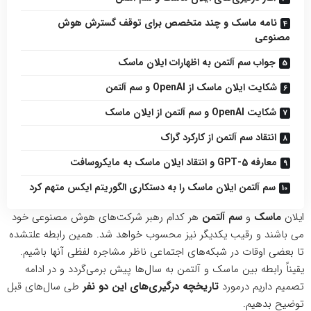
نامه ماسک و چند متخصص برای توقف گسترش هوش
مصنوعی
جواب سم آلتمن به اظهارات ایلان ماسک
شکایت ایلان ماسک از OpenAI و سم آلتمن
شکایت OpenAI و سم آلتمن از ایلان ماسک
انتقاد سم آلتمن از کارکرد گراک
معارفه GPT-5 و انتقاد ایلان ماسک به مایکروسافت
سم آلتمن ایلان ماسک را به دستکاری الگوریتم ایکس متهم کرد
ایلان
ماسک
و
سم آلتمن
هر کدام رهبر شرکت‌های هوش مصنوعی خود
می باشند و رقیب یکدیگر نیز محسوب خواهد شد. همین رابطه علتشده
تا بعضی اوقات در شبکه‌های
اجتماعی
ناظر مشاجره لفظی آنها باشیم.
یقیناً رابطه بین ماسک و آلتمن به سال‌ها پیش برمی‌گردد و در ادامه
تصمیم داریم درمورد
تاریخچه درگیری‌های این دو نفر
طی سال‌های قبل
توضیح بدهیم.