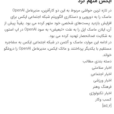
ایکس متهم کرد
در تازه ترین حواشی مربوط به این دو کارآفرین، مدیرعامل OpenAI
ماسک را به دورویی و دستکاری الگوریتم شبکه اجتماعی ایکس برای
افزایش بازدید پست‌های شخصی‌ خود متهم کرده می بود. یقیناً پیش از
آن، ایلان ماسک اپل را به علت «تبعیض» به سود OpenAI در اپ استور،
به شکایت ضدانحصار تهدید کرده می بود.
در ادامه این موارد، ماسک و آلتمن در شبکه اجتماعی ایکس به مشاجره
مستقیم با یکدیگر پرداختند و مالک ایکس، مدیرعامل OpenAI را دروغگو
خواند.
دسته بندی مطالب
اخبار سلامتی
اخبار اجتماعی
اخبار ورزشی
فرهنگ وهنر
اخبار تکنولوژی
کسب وکار
[ad_2]