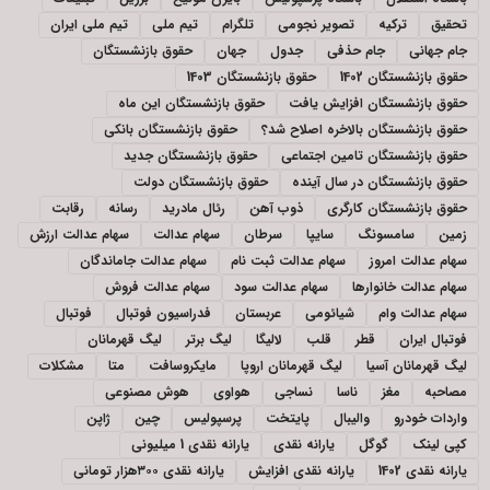
تحقیق
ترکیه
تصویر نجومی
تلگرام
تیم ملی
تیم ملی ایران
جام جهانی
جام حذفی
جدول
جهان
حقوق بازنشستگان
حقوق بازنشستگان 1402
حقوق بازنشستگان 1403
حقوق بازنشستگان افزایش یافت
حقوق بازنشستگان این ماه
حقوق بازنشستگان بالاخره اصلاح شد؟
حقوق بازنشستگان بانکی
حقوق بازنشستگان تامین اجتماعی
حقوق بازنشستگان جدید
حقوق بازنشستگان در سال آینده
حقوق بازنشستگان دولت
حقوق بازنشستگان کارگری
ذوب آهن
رئال مادرید
رسانه
رقابت
زمین
سامسونگ
سایپا
سرطان
سهام عدالت
سهام عدالت ارزش
سهام عدالت امروز
سهام عدالت ثبت نام
سهام عدالت جاماندگان
سهام عدالت خانوارها
سهام عدالت سود
سهام عدالت فروش
سهام عدالت وام
شیائومی
عربستان
فدراسیون فوتبال
فوتبال
فوتبال ایران
قطر
قلب
لالیگا
لیگ برتر
لیگ قهرمانان
لیگ قهرمانان آسیا
لیگ قهرمانان اروپا
مایکروسافت
متا
مشکلات
مصاحبه
مغز
ناسا
نساجی
هواوی
هوش مصنوعی
واردات خودرو
والیبال
پایتخت
پرسپولیس
چین
ژاپن
کپی لینک
گوگل
یارانه نقدی
یارانه نقدی 1 میلیونی
یارانه نقدی 1402
یارانه نقدی افزایش
یارانه نقدی ۳۰۰هزار تومانی