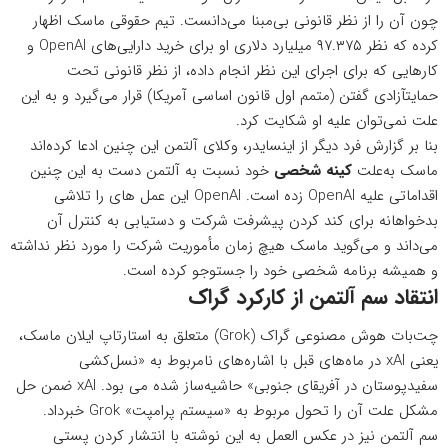
چون آن را از نظر قانونی بی‌مبنا می‌دانست. تیم حقوقی ماسک اظهار
کرده که نظر ۹۷.۳۷۵ میلیارد دلاری او برای خرید دارایی‌های OpenAI و
کارهایی که برای اجرای این نظر انجام داده، از نظر قانونی تحت
حمایتآزادی گفتن (متمم اول قانون اساسی آمریکا) قرار می‌گیرد و به این
علت نمی‌توان علیه او شکایت کرد.
بنا بر
گزارش فرد دیگر از اینسایدر
، وکلای آلتمن این چنین ادعا کرده‌اند
ماسک به‌علت
کینه شخصی
خود نسبت به آلتمن دست به این چنین
اقداماتی علیه OpenAI زده است. OpenAI این عمل های را تلاشی
بدخواهانه برای کند کردن پیشرفت شرکت و دستیابی به کنترل آن
می‌داند و می‌گوید ماسک هیچ زمان مأموریت شرکت را مورد نظر نداشته
و همیشه برنامه شخصی خود را جستوجو کرده است.
انتقاد سم آلتمن از کارکرد گراک
چت‌بات هوش مصنوعی گراک (Grok) متعلق به استارتاپ ایلان ماسک،
یعنی xAI در ماه‌های قبل با اشاره‌های نامربوط به «نسل‌کشی
سفیدپوستان در آفریقای جنوبی» حاشیه‌ساز شده می بود. xAI ضمن حل
مشکل علت آن را تحول مربوط به «سیستم‌ پرامپت» Grok خبرداد.
سم آلتمن نیز در عکس العمل به این نوشته با انتشار کردن پستی