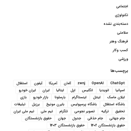
اجتماعی
تکنولوژی
دسته‌بندی نشده
سلامتی
فرهنگ وهنر
کسب وکار
ورزشی
برچسب‌ها
ChatGpt
OpenAI
zwnj
آلمان
آمریکا
آیفون
استقلال
اسپانیا
انویدیا
انگلیس
اپل
ایتالیا
ایران
ایران خودرو
ایلان ماسک
اینتل
اینستاگرام
بارسلونا
بازار خودرو
بازی
باشگاه استقلال
باشگاه پرسپولیس
بایرن مونیخ
برزیل
تبلیغات
تحقیق
ترکیه
تصویر نجومی
تلگرام
تیم ملی
تیم ملی ایران
جام جهانی
جام حذفی
جدول
جهان
حقوق بازنشستگان
حقوق بازنشستگان 1402
حقوق بازنشستگان 1403