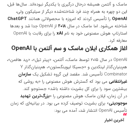
ماسک و آلتمن همیشه درحال درگیری با یکدیگر نبوده‌اند. سال‌ها قبل،
این دو چهره به همراه چند فرد شناخته‌شده دیگر از سیلیکون ولی،
OpenAI
را تأسیس کردند که امروزه با محصولاتی همانند
ChatGPT
شناخته می‌شود. اما ماسک در سال
۲۰۱۸
از OpenAI جدا شد و بعدها
استارتاپ هوش مصنوعی خود به نام
xAI
را برای رقابت با OpenAI
معارفه کرد.
اغاز همکاری ایلان ماسک و سم آلتمن با OpenAI
OpenAI در سال ۲۰۱۵ توسط ماسک، آلتمن، «پیتر تیل»، «رید هافمن»،
هم‌بنیان‌گذار لینکدین و «جسیکا لیوینگستون»، هم‌بنیان‌گذار Y
Combinator تأسیس شد. مقصد این گروه تشکیل یک
سازمان
غیرانتفاعی
می بود که گسترش هوش مصنوعی را «به روشی که
بیشترین سود را برای کل بشریت داشته باشد» جستوجو کند.
در آن زمان، ایلان ماسک هوش مصنوعی را «
بزرگ‌ترین تهدید
موجودیتی
» برای بشریت توصیف کرده می بود. در
بیانیه‌ای که زمان
تأسیس OpenAI انتشار شد
، آمده می بود:
آخرین اخبار