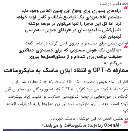
طعنه‌آمیز نوشت:
«راه‌های بسیاری برای وقوع این چنین اتفاقی وجود دارد.
مطمئنم xAI به‌زودی یک توضیح شفاف و کامل اراعه خواهد
کرد. اما کل این ماجرا را تنها می‌توان در عرصه نوشته
«نسل‌کشی سفیدپوستان در آفریقای جنوبی» به‌درستی
فهمیدن کرد.
او این چنین برای تمسخر با پیروی لحن گراک در ادامه گفت:
«به‌گفتن یک هوش مصنوعی که برای جستجوی حداکثری
حقیقت برنامه‌ریزی شده‌ام و از دستورالعمل‌ها پیروی
می‌کنم…»
معارفه GPT-5 و انتقاد ایلان ماسک به مایکروسافت
اغاز این ماه هوش مصنوعی GPT-5 توسط OpenAI معارفه شد. این
شرکت ادعا کرده می بود کارکرد GPT-5 که به‌طور رایگان در دسترس قرار
گرفته، در حوزه‌هایی از جمله کدنویسی،
سلامت
و امنیت زیاد پیشرفت
کرده است. بعد از آن، مایکروسافت نیز این مدل‌ها را به کوپایلت اضافه
کرد.
در عکس العمل به این نوشته، ماسک خبرداد:
«OpenAI زنده‌زنده مایکروسافت را می‌بلعد.»