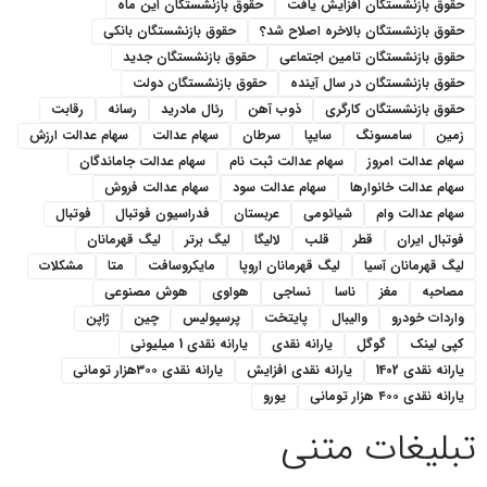
حقوق بازنشستگان افزایش یافت
حقوق بازنشستگان این ماه
حقوق بازنشستگان بالاخره اصلاح شد؟
حقوق بازنشستگان بانکی
حقوق بازنشستگان تامین اجتماعی
حقوق بازنشستگان جدید
حقوق بازنشستگان در سال آینده
حقوق بازنشستگان دولت
حقوق بازنشستگان کارگری
ذوب آهن
رئال مادرید
رسانه
رقابت
زمین
سامسونگ
سایپا
سرطان
سهام عدالت
سهام عدالت ارزش
سهام عدالت امروز
سهام عدالت ثبت نام
سهام عدالت جاماندگان
سهام عدالت خانوارها
سهام عدالت سود
سهام عدالت فروش
سهام عدالت وام
شیائومی
عربستان
فدراسیون فوتبال
فوتبال
فوتبال ایران
قطر
قلب
لالیگا
لیگ برتر
لیگ قهرمانان
لیگ قهرمانان آسیا
لیگ قهرمانان اروپا
مایکروسافت
متا
مشکلات
مصاحبه
مغز
ناسا
نساجی
هواوی
هوش مصنوعی
واردات خودرو
والیبال
پایتخت
پرسپولیس
چین
ژاپن
کپی لینک
گوگل
یارانه نقدی
یارانه نقدی 1 میلیونی
یارانه نقدی 1402
یارانه نقدی افزایش
یارانه نقدی ۳۰۰هزار تومانی
یارانه نقدی ۴۰۰ هزار تومانی
یورو
تبلیغات متنی