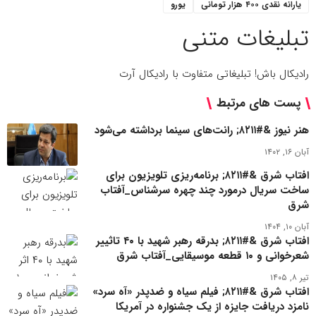
یارانه نقدی ۴۰۰ هزار تومانی
یورو
تبلیغات متنی
رادیکال باش! تبلیغاتی متفاوت با رادیکال آرت
پست های مرتبط
هنر نیوز &#۸۲۱۱; رانت‌های سینما برداشته می‌‎شود
آبان ۱۶, ۱۴۰۲
افتاب شرق &#۸۲۱۱; برنامه‌ریزی تلویزیون برای
ساخت سریال درمورد چند چهره سرشناس_آفتاب
شرق
آبان ۱۰, ۱۴۰۴
افتاب شرق &#۸۲۱۱; بدرقه رهبر شهید با ۴۰ تاثییر
شعرخوانی و ۱۰ قطعه موسیقایی_آفتاب شرق
تیر ۸, ۱۴۰۵
افتاب شرق &#۸۲۱۱; فیلم سیاه و ضدپدر «آه سرد»
نامزد دریافت جایزه از یک جشنواره در آمریکا