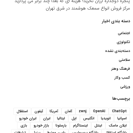
پنجره دوجداره ارزان نخرید؛ هزینه ای که بعدا چند برابر می پردازید
مرکز فروش انواع سمعک هوشمند در شرق تهران
دسته بندی اخبار
اجتماعی
تکنولوژی
دسته‌بندی نشده
سلامتی
فرهنگ وهنر
کسب وکار
ورزشی
برچسب‌ها
ChatGpt
OpenAI
zwnj
آلمان
آمریکا
آیفون
استقلال
اسپانیا
انویدیا
انگلیس
اپل
ایتالیا
ایران
ایران خودرو
ایلان ماسک
اینتل
اینستاگرام
بارسلونا
بازار خودرو
بازی
باشگاه استقلال
باشگاه پرسپولیس
بایرن مونیخ
برزیل
تبلیغات