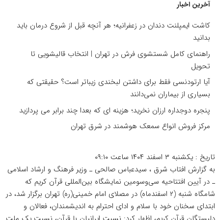
آخرین اخبار
کاشت ایمپلنت دندان در زعفرانیه؛ هر آنچه قبل از شروع درمان باید
بدانید
راهنمای کامل شستشوی فرش در تهران | انتخاب قالیشویی تا
تحویل
آیا ارتودنسی فقط برای داشتن لبخندی زیباتر است؟ حقیقتی که
بسیاری از بیماران نمی‌دانند
پنجره دوجداره ارزان نخرید؛ هزینه ای که بعدا چند برابر می پردازید
مرکز فروش انواع سمعک هوشمند در شرق تهران
تاریخ :
یکشنبه ۳ اسفند ۱۴۰۴ ساعت ۰۹:۱۰
به گزارش افتاب شرق ، سیدعباس صالحی ـ وزیر فرهنگ و ارشاد اسلامی
ـ در آیین افتتاحیه سی‌وسومین نمایشگاه بین‌المللی قرآن کریم که
شامگاه شنبه (۲ اسفندماه) در مصلای امام خمینی(ره) تهران برگزار شد، در
ابتدای سخنان خود با سلام و ادای احترام به اندیشمندان، فعالان و
دلبستگان قرآن کریم، اظهار کرد: نسبت ایرانیان با قرآن، نسبت یک ملت