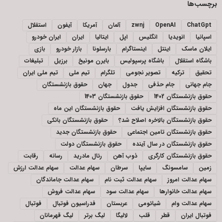
برچسب‌ها
ChatGpt
OpenAI
zwnj
آلمان
آمریکا
آیفون
استقلال
اسپانیا
انویدیا
انگلیس
اپل
ایتالیا
ایران
ایران خودرو
ایلان ماسک
اینتل
اینستاگرام
بارسلونا
بازار خودرو
بازی
باشگاه استقلال
باشگاه پرسپولیس
بایرن مونیخ
برزیل
تبلیغات
تحقیق
ترکیه
تصویر نجومی
تلگرام
تیم ملی
تیم ملی ایران
جام جهانی
جام حذفی
جدول
جهان
حقوق بازنشستگان
حقوق بازنشستگان 1402
حقوق بازنشستگان 1403
حقوق بازنشستگان افزایش یافت
حقوق بازنشستگان این ماه
حقوق بازنشستگان بالاخره اصلاح شد؟
حقوق بازنشستگان بانکی
حقوق بازنشستگان تامین اجتماعی
حقوق بازنشستگان جدید
حقوق بازنشستگان در سال آینده
حقوق بازنشستگان دولت
حقوق بازنشستگان کارگری
ذوب آهن
رئال مادرید
رسانه
رقابت
زمین
سامسونگ
سایپا
سرطان
سهام عدالت
سهام عدالت ارزش
سهام عدالت امروز
سهام عدالت ثبت نام
سهام عدالت جاماندگان
سهام عدالت خانوارها
سهام عدالت سود
سهام عدالت فروش
سهام عدالت وام
شیائومی
عربستان
فدراسیون فوتبال
فوتبال
فوتبال ایران
قطر
قلب
لالیگا
لیگ برتر
لیگ قهرمانان