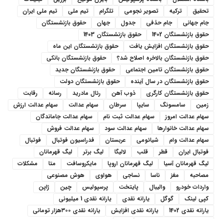
تحقیق
ترکیه
تصویر نجومی
تلگرام
تیم ملی
تیم ملی ایران
جام جهانی
جام حذفی
جدول
جهان
حقوق بازنشستگان
حقوق بازنشستگان 1402
حقوق بازنشستگان 1403
حقوق بازنشستگان افزایش یافت
حقوق بازنشستگان این ماه
حقوق بازنشستگان بالاخره اصلاح شد؟
حقوق بازنشستگان بانکی
حقوق بازنشستگان تامین اجتماعی
حقوق بازنشستگان جدید
حقوق بازنشستگان در سال آینده
حقوق بازنشستگان دولت
حقوق بازنشستگان کارگری
ذوب آهن
رئال مادرید
رسانه
رقابت
زمین
سامسونگ
سایپا
سرطان
سهام عدالت
سهام عدالت ارزش
سهام عدالت امروز
سهام عدالت ثبت نام
سهام عدالت جاماندگان
سهام عدالت خانوارها
سهام عدالت سود
سهام عدالت فروش
سهام عدالت وام
شیائومی
عربستان
فدراسیون فوتبال
فوتبال
فوتبال ایران
قطر
قلب
لالیگا
لیگ برتر
لیگ قهرمانان
لیگ قهرمانان آسیا
لیگ قهرمانان اروپا
مایکروسافت
متا
مشکلات
مصاحبه
مغز
ناسا
نساجی
هواوی
هوش مصنوعی
واردات خودرو
والیبال
پایتخت
پرسپولیس
چین
ژاپن
کپی لینک
گوگل
یارانه نقدی
یارانه نقدی 1 میلیونی
یارانه نقدی 1402
یارانه نقدی افزایش
یارانه نقدی ۳۰۰هزار تومانی