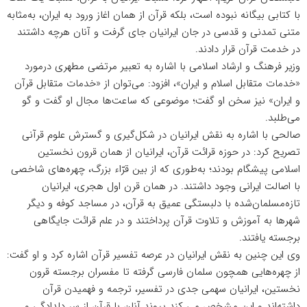
با کتابی بیگانه نبوده است، بلکه قرآن از همان اغاز ورود به ایران، به‌مثابه
متنی تمدنی و قدسی در جان ایرانیان جای گرفت و آنان هرچه داشتند
در خدمت قرآن قرار دادند.
وزیر فرهنگ و ارشاد اسلامی با اشاره به تعبیر مرتضی مطهری درمورد
«خدمات متقابل اسلام و ایران»، افزود: می‌توان از «خدمات متقابل قرآن
و ایران» نیز سخن او گفت؛ موضوعی که ساعت‌ها مجال او گفت و گو
می‌طلبد.
صالحی با اشاره به نقش ایرانیان در شکل‌گیری و گسترش علوم قرآنی
تصریح کرد: در حوزه قرائت قرآن، ایرانیان از همان قرون نخستین
اسلامی پیشگام بودند؛ به‌طوری که از بین قرّاء بزرگ، چهره‌های شاخصی
با اصالت ایرانی وجود داشتند. در همان قرن اول هجری، ایرانیان
تازه‌مسلمان‌شده با دلبستگی عمیق به قرآن، در مساجد کوفه و دیگر
شهرها به آموزش و تلاوت قرآن پرداختند و در علم قرائت جایگاهی
برجسته یافتند.
وی این چنین به نقش ایرانیان در عرصه تفسیر قرآن اشاره کرد و او گفت:
از چهره‌هایی همچون سلمان فارسی گرفته تا مفسران برجسته قرون
نخستین، ایرانیان سهمی جدی در تفسیر، ترجمه و فهمیدن قرآن
داشته‌اند و این مشخص می کند پیوند آنان با قرآن از سر دلدادگی و