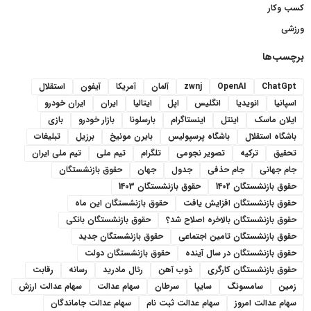
کسب وکار
ورزشی
برچسب‌ها
ChatGpt
OpenAI
zwnj
آلمان
آمریکا
آیفون
استقلال
اسپانیا
انویدیا
انگلیس
اپل
ایتالیا
ایران
ایران خودرو
ایلان ماسک
اینتل
اینستاگرام
بارسلونا
بازار خودرو
بازی
باشگاه استقلال
باشگاه پرسپولیس
بایرن مونیخ
برزیل
تبلیغات
تحقیق
ترکیه
تصویر نجومی
تلگرام
تیم ملی
تیم ملی ایران
جام جهانی
جام حذفی
جدول
جهان
حقوق بازنشستگان
حقوق بازنشستگان 1402
حقوق بازنشستگان 1403
حقوق بازنشستگان افزایش یافت
حقوق بازنشستگان این ماه
حقوق بازنشستگان بالاخره اصلاح شد؟
حقوق بازنشستگان بانکی
حقوق بازنشستگان تامین اجتماعی
حقوق بازنشستگان جدید
حقوق بازنشستگان در سال آینده
حقوق بازنشستگان دولت
حقوق بازنشستگان کارگری
ذوب آهن
رئال مادرید
رسانه
رقابت
زمین
سامسونگ
سایپا
سرطان
سهام عدالت
سهام عدالت ارزش
سهام عدالت امروز
سهام عدالت ثبت نام
سهام عدالت جاماندگان