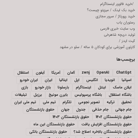
/
خرید فالوور اینستاگرام
خرید بک لینک
/
میزیتو چیست؟
خرید رپورتاژ
/
سرور مجازی
رستوران یاب
وب سایت خبری فارسی
تولید دریچه شاهرخی
کیت ایدز
/
کارتون آموزشی برای کودکان ۵ ساله
/
سئو در مشهد
برچسب‌ها
ChatGpt
OpenAI
zwnj
آلمان
آمریکا
آیفون
استقلال
اسپانیا
انویدیا
انگلیس
اپل
ایتالیا
ایران
ایران خودرو
ایلان ماسک
اینتل
اینستاگرام
بارسلونا
بازار خودرو
بازی
باشگاه استقلال
باشگاه پرسپولیس
بایرن مونیخ
برزیل
تبلیغات
تحقیق
ترکیه
تصویر نجومی
تلگرام
تیم ملی
تیم ملی ایران
جام جهانی
جام حذفی
جدول
جهان
حقوق بازنشستگان
حقوق بازنشستگان 1402
حقوق بازنشستگان 1403
حقوق بازنشستگان افزایش یافت
حقوق بازنشستگان این ماه
حقوق بازنشستگان بالاخره اصلاح شد؟
حقوق بازنشستگان بانکی