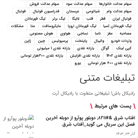
سهام عدالت خانوارها
سهام عدالت سود
سهام عدالت فروش
سهام عدالت وام
شیائومی
عربستان
فدراسیون فوتبال
فوتبال
فوتبال ایران
قطر
قلب
لالیگا
لیگ برتر
لیگ قهرمانان
لیگ قهرمانان آسیا
لیگ قهرمانان اروپا
مایکروسافت
متا
مشکلات
مصاحبه
مغز
ناسا
نساجی
هواوی
هوش مصنوعی
واردات خودرو
والیبال
پایتخت
پرسپولیس
چین
ژاپن
کپی لینک
گوگل
یارانه نقدی
یارانه نقدی 1 میلیونی
یارانه نقدی 1402
یارانه نقدی افزایش
یارانه نقدی ۳۰۰هزار تومانی
یارانه نقدی ۴۰۰ هزار تومانی
یورو
تبلیغات متنی
رادیکال باش! تبلیغاتی متفاوت با رادیکال آرت
پست های مرتبط
افتاب شرق &#۸۲۱۱; دوبلور پوآرو از دوبله آخرین
فصل این سریال می گوید_آفتاب شرق
آذر ۲۳, ۱۴۰۳