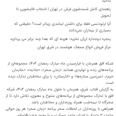
بدانید
راهنمای کامل شستشوی فرش در تهران | انتخاب قالیشویی تا
تحویل
آیا ارتودنسی فقط برای داشتن لبخندی زیباتر است؟ حقیقتی که
بسیاری از بیماران نمی‌دانند
پنجره دوجداره ارزان نخرید؛ هزینه ای که بعدا چند برابر می پردازید
مرکز فروش انواع سمعک هوشمند در شرق تهران
شبکه افق همزمان با فرارسیدن ماه مبارک رمضان ۱۴۰۴، مجموعه‌ای از
برنامه‌های زنده و تولیدی همانند «زمان سحر»، «جاذبه»، «ملازمان
حرم»، «سرزمین ستاره‌ها» و «انارستان» را برای مخاطبان تدارک دیده
است.
به گزارش افتاب شرق، همزمان با حلول ماه مبارک رمضان ۱۴۰۴، شبکه
افق با تدارک مجموعه‌ای از برنامه‌های متنوع و معنوی، تلاش دارد تا از
سحرگاه تا نیمه‌شب همراه روزه‌داران و مخاطبان باشد.
همراهی با روزه‌داران در لحظات سحر برنامه «زمان سحر» هر روز حوالی
ساعت ۳ بامداد با اجرای حامد عسکری و با وجود حجت‌الاسلام