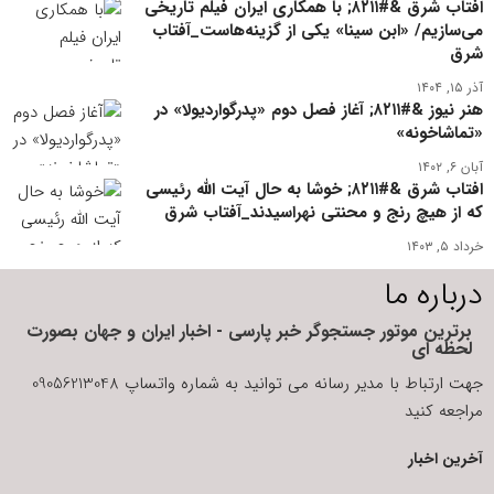
افتاب شرق &#۸۲۱۱; با همکاری ایران فیلم تاریخی
می‌سازیم/ «ابن سینا» یکی از گزینه‌هاست_آفتاب
شرق
آذر ۱۵, ۱۴۰۴
هنر نیوز &#۸۲۱۱; آغاز فصل دوم «پدرگواردیولا» در
«تماشاخونه»
آبان ۶, ۱۴۰۲
افتاب شرق &#۸۲۱۱; خوشا به حال آیت الله رئیسی
که از هیچ رنج و محنتی نهراسیدند_آفتاب شرق
خرداد ۵, ۱۴۰۳
درباره ما
برترین موتور جستجوگر خبر پارسی - اخبار ایران و جهان بصورت
لحظه ای
جهت ارتباط با مدیر رسانه می توانید به شماره واتساپ 09056213048
مراجعه کنید
آخرین اخبار