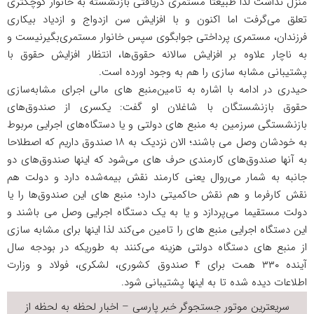
منزل نداشت لذا طبیعتا مستمری دریافتی بازنشسته به خانوار کوچکتری
تعلق می‌گرفت اما اکنون و با افزایش سن ازدواج و ازدیاد بیکاری
فرزندان، مستمری پرداختی جوابگوی سپس خانوار مستمری‌بگیرنیست و
به ناچار علاوه بر افزایش سالانه حقوق‌ها، انتظار افزایش حقوق با
پشتیبانی مشابه سازی را هم به وجود اورده است.
حیدری در ادامه با اشاره به تامین‌منبع های مالی اجرای مشابه‌سازی
حقوق‌ بازنشستگان با شاغلان او گفت: یکسری از صندوق‌های
بازنشستگی سرزمین به منبع های دولتی و یا دستگاه‌های اجرایی مربوط
به خودشان وصل می باشند؛ الان نزدیک به ۱۸ صندوق داریم که اصطلاحا
به آنها صندوق‌های کارمندی حرف های می‌شود که اینها صندوق‌های دو
جانبه به شمار می‌روال یعنی کارمند نقش بیمه‌شده دارد و دولت هم
نقش کارفرما و هم نقش حاکمیتی دارد؛ منبع های این صندوق‌ها را یا
دولت مستقیما می‌پردازد و یا به یک دستگاه اجرایی وصل می باشند و
این دستگاه‌ اجرایی منبع های را تامین می‌کند لذا اینها برای مشابه سازی
از منبع های دستگاه دولتی هزینه می‌کنند به طوریکه در بودجه سال
آینده ۳۳۰ همت برای ۴ صندوق کشوری، لشکری، فولاد و وزارت
اطلاعات دیده شده تا به اینها پشتیبانی شود.
سریعترین موتور جستجوگر
خبر
پارسی – اخبار لحظه به لحظه از