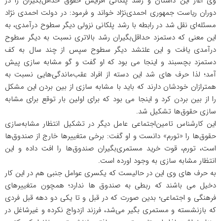
وی اغاز این داستان و رشد پلکانی افزایش حقوق حداقل‌بگیران را در
دوران ریاست جمهوری احمدی‌نژاد خواند و فرمود: در دولت احمدی نژاد
مسئله‌ای نقل شد در رابطه با رشد پلکانی نزولی دیگر سطوح درآمدی، به
این معنی که دستمزد حداقل‌بگیران رشد بالاتری نسبت به دیگر سطوح
درآمدی یافت و این علتشد دیگر سطوح سپس از چند سال به کف
دستمزد بچسبند و اینجا می بود که او گفت و گو مشابه سازی پیش
آمد؛ لذا حرف های شد این دسته از افراد عقب‌ماندگی‌هایی نسبت به
همترازان خودشان دارند که باید با مشابه سازی از بین بردن این مشکل
را از بین بردن کرد و اینجا می بود که برای اولین بار توقع برای مشابه
سازی حقوق‌ها تشکیل شد.
این کارشناس تامین‌اجتماعی عامل دیگر در تشکیل انتظار مشابه‌سازی
حقوق‌ها را «تورم» دانست و او گفت: برخی متغییرها خارج از صندوق‌ها
است، تورم، قوت خرید مستمری‌بگیران صندوق‌ها را افت داده و این
انتظار مشابه سازی به وجود اورده است.
به حرف های وی این در حالیست که یکسری عوامل جنبی هم در این کار
دخیل می باشند که ربطی به صندوق ها ندارد؛ همچون متغییرهای
فرهنگی و اجتماعی؛ بدین صورت که در قبل و تا یکی دو دهه قبل فردی
که بازنشسته و مستمری بگیر می‌شد، فرزند ازدواج نکرده و غیرشاغل در