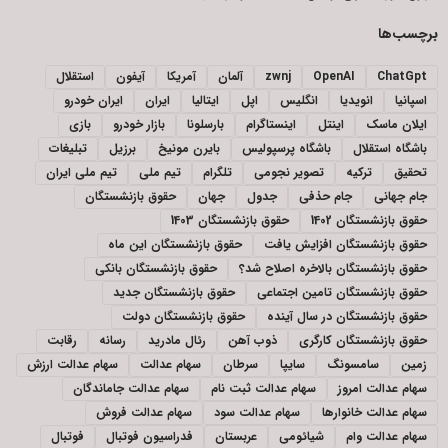
برچسب‌ها
ChatGpt
OpenAI
zwnj
آلمان
آمریکا
آیفون
استقلال
اسپانیا
انویدیا
انگلیس
اپل
ایتالیا
ایران
ایران خودرو
ایلان ماسک
اینتل
اینستاگرام
بارسلونا
بازار خودرو
بازی
باشگاه استقلال
باشگاه پرسپولیس
بایرن مونیخ
برزیل
تبلیغات
تحقیق
ترکیه
تصویر نجومی
تلگرام
تیم ملی
تیم ملی ایران
جام جهانی
جام حذفی
جدول
جهان
حقوق بازنشستگان
حقوق بازنشستگان 1402
حقوق بازنشستگان 1403
حقوق بازنشستگان افزایش یافت
حقوق بازنشستگان این ماه
حقوق بازنشستگان بالاخره اصلاح شد؟
حقوق بازنشستگان بانکی
حقوق بازنشستگان تامین اجتماعی
حقوق بازنشستگان جدید
حقوق بازنشستگان در سال آینده
حقوق بازنشستگان دولت
حقوق بازنشستگان کارگری
ذوب آهن
رئال مادرید
رسانه
رقابت
زمین
سامسونگ
سایپا
سرطان
سهام عدالت
سهام عدالت ارزش
سهام عدالت امروز
سهام عدالت ثبت نام
سهام عدالت جاماندگان
سهام عدالت خانوارها
سهام عدالت سود
سهام عدالت فروش
سهام عدالت وام
شیائومی
عربستان
فدراسیون فوتبال
فوتبال