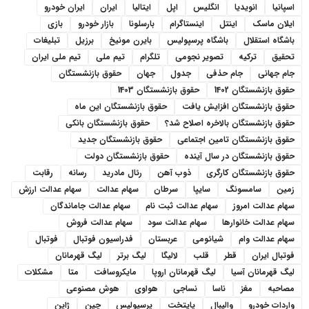
اسپانیا
انویدیا
انگلیس
اپل
ایتالیا
ایران
ایران خودرو
ایلان ماسک
اینتل
اینستاگرام
بارسلونا
بازار خودرو
بازی
باشگاه استقلال
باشگاه پرسپولیس
بایرن مونیخ
برزیل
تبلیغات
تحقیق
ترکیه
تصویر نجومی
تلگرام
تیم ملی
تیم ملی ایران
جام جهانی
جام حذفی
جدول
جهان
حقوق بازنشستگان
حقوق بازنشستگان 1402
حقوق بازنشستگان 1403
حقوق بازنشستگان افزایش یافت
حقوق بازنشستگان این ماه
حقوق بازنشستگان بالاخره اصلاح شد؟
حقوق بازنشستگان بانکی
حقوق بازنشستگان تامین اجتماعی
حقوق بازنشستگان جدید
حقوق بازنشستگان در سال آینده
حقوق بازنشستگان دولت
حقوق بازنشستگان کارگری
ذوب آهن
رئال مادرید
رسانه
رقابت
زمین
سامسونگ
سایپا
سرطان
سهام عدالت
سهام عدالت ارزش
سهام عدالت امروز
سهام عدالت ثبت نام
سهام عدالت جاماندگان
سهام عدالت خانوارها
سهام عدالت سود
سهام عدالت فروش
سهام عدالت وام
شیائومی
عربستان
فدراسیون فوتبال
فوتبال
فوتبال ایران
قطر
قلب
لالیگا
لیگ برتر
لیگ قهرمانان
لیگ قهرمانان آسیا
لیگ قهرمانان اروپا
مایکروسافت
متا
مشکلات
مصاحبه
مغز
ناسا
نساجی
هواوی
هوش مصنوعی
واردات خودرو
والیبال
پایتخت
پرسپولیس
چین
ژاپن