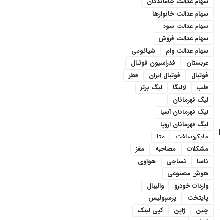
سهام عدالت جاماندگان
سهام عدالت خانوارها
سهام عدالت سود
سهام عدالت فروش
سهام عدالت وام
شیائومی
عربستان
فدراسیون فوتبال
فوتبال
فوتبال ایران
قطر
قلب
لالیگا
لیگ برتر
لیگ قهرمانان
لیگ قهرمانان آسیا
لیگ قهرمانان اروپا
مایکروسافت
متا
مشکلات
مصاحبه
مغز
ناسا
نساجی
هواوی
هوش مصنوعی
واردات خودرو
والیبال
پایتخت
پرسپولیس
چین
ژاپن
کپی لینک