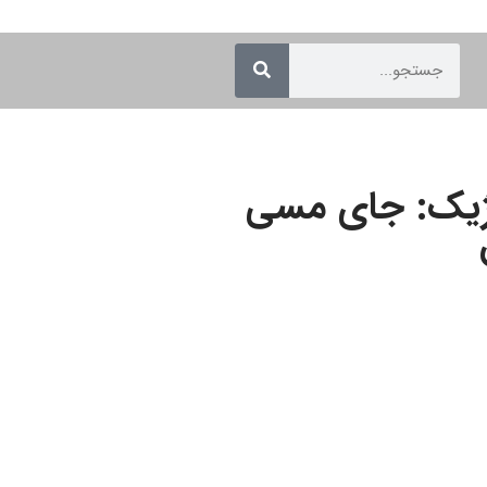
لژیک: جای مسی