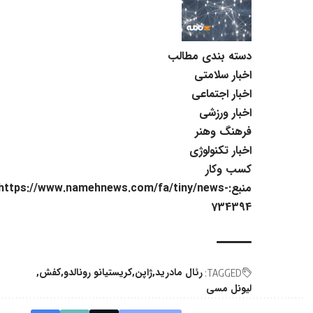
دسته بندی مطالب
اخبار سلامتی
اخبار اجتماعی
اخبار ورزشی
فرهنگ وهنر
اخبار تکنولوژی
کسب وکار
منبع:https://www.namehnews.com/fa/tiny/news-
734394
رئال مادرید
ژاپن
کریستیانو رونالدو
کفش
TAGGED:
لیونل مسی