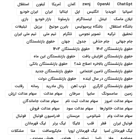
ChatGpt
OpenAI
zwnj
آلمان
آمریکا
آیفون
استقلال
اسپانیا
انویدیا
انگلیس
اپل
ایتالیا
ایران
ایران خودرو
ایلان ماسک
اینتل
اینستاگرام
بارسلونا
بازار خودرو
بازی
باشگاه استقلال
باشگاه پرسپولیس
بایرن مونیخ
برزیل
تبلیغات
تحقیق
ترکیه
تصویر نجومی
تلگرام
تیم ملی
تیم ملی ایران
جام جهانی
جام حذفی
جدول
جهان
حقوق بازنشستگان
حقوق بازنشستگان 1402
حقوق بازنشستگان 1403
حقوق بازنشستگان افزایش یافت
حقوق بازنشستگان این ماه
حقوق بازنشستگان بالاخره اصلاح شد؟
حقوق بازنشستگان بانکی
حقوق بازنشستگان تامین اجتماعی
حقوق بازنشستگان جدید
حقوق بازنشستگان در سال آینده
حقوق بازنشستگان دولت
حقوق بازنشستگان کارگری
ذوب آهن
رئال مادرید
رسانه
رقابت
زمین
سامسونگ
سایپا
سرطان
سهام عدالت
سهام عدالت ارزش
سهام عدالت امروز
سهام عدالت ثبت نام
سهام عدالت جاماندگان
سهام عدالت خانوارها
سهام عدالت سود
سهام عدالت فروش
سهام عدالت وام
شیائومی
عربستان
فدراسیون فوتبال
فوتبال
فوتبال ایران
قطر
قلب
لالیگا
لیگ برتر
لیگ قهرمانان
لیگ قهرمانان آسیا
لیگ قهرمانان اروپا
مایکروسافت
متا
مشکلات
مصاحبه
مغز
ناسا
نساجی
هواوی
هوش مصنوعی