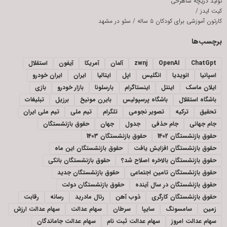
تولید دریچه شاهرخی
کیت ایدز
/
کارتون آموزشی برای کودکان ۵ ساله
/
سئو در مشهد
برچسب‌ها
ChatGpt
OpenAI
zwnj
آلمان
آمریکا
آیفون
استقلال
اسپانیا
انویدیا
انگلیس
اپل
ایتالیا
ایران
ایران خودرو
ایلان ماسک
اینتل
اینستاگرام
بارسلونا
بازار خودرو
بازی
باشگاه استقلال
باشگاه پرسپولیس
بایرن مونیخ
برزیل
تبلیغات
تحقیق
ترکیه
تصویر نجومی
تلگرام
تیم ملی
تیم ملی ایران
جام جهانی
جام حذفی
جدول
جهان
حقوق بازنشستگان
حقوق بازنشستگان 1402
حقوق بازنشستگان 1403
حقوق بازنشستگان افزایش یافت
حقوق بازنشستگان این ماه
حقوق بازنشستگان بالاخره اصلاح شد؟
حقوق بازنشستگان بانکی
حقوق بازنشستگان تامین اجتماعی
حقوق بازنشستگان جدید
حقوق بازنشستگان در سال آینده
حقوق بازنشستگان دولت
حقوق بازنشستگان کارگری
ذوب آهن
رئال مادرید
رسانه
رقابت
زمین
سامسونگ
سایپا
سرطان
سهام عدالت
سهام عدالت ارزش
سهام عدالت امروز
سهام عدالت ثبت نام
سهام عدالت جاماندگان