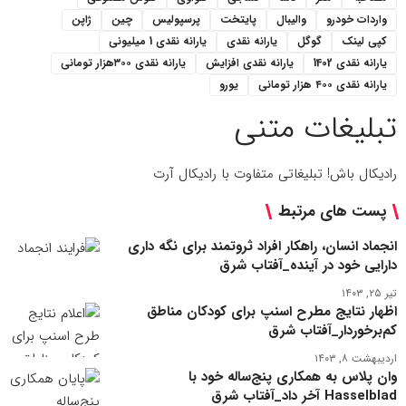
واردات خودرو
والیبال
پایتخت
پرسپولیس
چین
ژاپن
کپی لینک
گوگل
یارانه نقدی
یارانه نقدی 1 میلیونی
یارانه نقدی 1402
یارانه نقدی افزایش
یارانه نقدی ۳۰۰هزار تومانی
یارانه نقدی ۴۰۰ هزار تومانی
یورو
تبلیغات متنی
رادیکال باش! تبلیغاتی متفاوت با رادیکال آرت
پست های مرتبط
انجماد انسان، راهکار افراد ثروتمند برای نگه داری
دارایی خود در آینده_آفتاب شرق
تیر ۲۵, ۱۴۰۳
اظهار نتایج مطرح اسنپ برای کودکان مناطق
کم‌برخوردار_آفتاب شرق
اردیبهشت ۸, ۱۴۰۳
وان‌ پلاس به همکاری پنج‌ساله خود با
Hasselblad آخر داد_آفتاب شرق