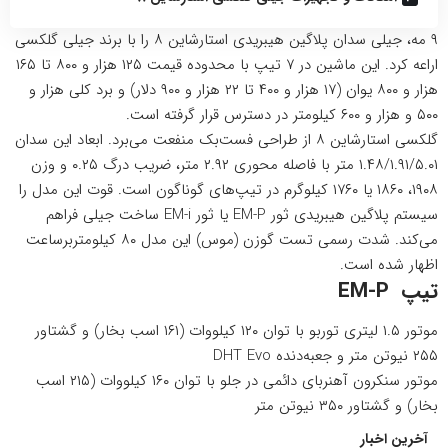
۹ مه، جیلی سدان پلاگین هیبریدی استارشاین ۸ را با برند جیلی گلکسی
اراعه کرد. این ماشین در ۷ تیپ با محدوده قیمت ۱۲۵ هزار و ۸۰۰ تا ۱۶۵
هزار و ۸۰۰ یوان (۱۷ هزار و ۴۰۰ تا ۲۲ هزار و ۹۰۰ دلار) و برد کلی هزار و
۵۰۰ و هزار و ۶۰۰ کیلومتر در دسترس قرار گرفته است.
گلکسی استارشاین ۸ از طراحی فست‌بک منفعت می‌برد. ابعاد این سدان
۱.۴۸/۱.۹۱/۵.۰۱ متر با فاصله محوری ۲.۹۲ متر، ضریب درگ ۰.۲۵ و وزن
۱۹۰۸، ۱۸۶۰ یا ۱۷۶۰ کیلوگرم در تیپ‌های گوناگون است. قوت این مدل را
سیستم پلاگین هیبریدی ثور EM-P یا ثور EM-i ساخت جیلی فراهم
می‌کند. شدت رسمی تست گوزن (موس) این مدل ۸۰ کیلومتربرساعت
اظهار شده است.
تیپ EM-P
موتور ۱.۵ لیتری توربو با توان ۱۲۰ کیلووات (۱۶۱ اسب بخار) و گشتاور
۲۵۵ نیوتن متر و جعبه‌دنده DHT Evo
موتور سنکرون آهنربای دائمی در جلو با توان ۱۶۰ کیلووات (۲۱۵ اسب
بخار) و گشتاور ۳۵۰ نیوتن متر
آخرین اخبار