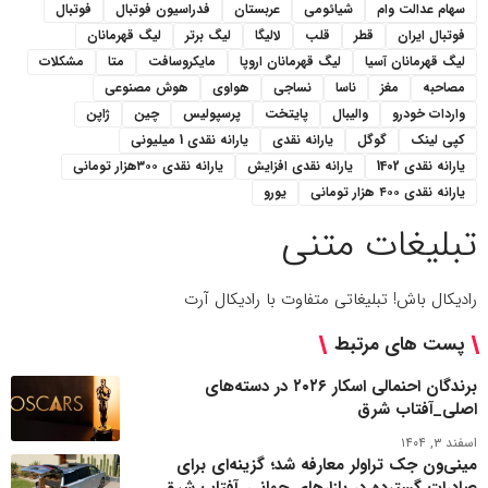
سهام عدالت وام
شیائومی
عربستان
فدراسیون فوتبال
فوتبال
فوتبال ایران
قطر
قلب
لالیگا
لیگ برتر
لیگ قهرمانان
لیگ قهرمانان آسیا
لیگ قهرمانان اروپا
مایکروسافت
متا
مشکلات
مصاحبه
مغز
ناسا
نساجی
هواوی
هوش مصنوعی
واردات خودرو
والیبال
پایتخت
پرسپولیس
چین
ژاپن
کپی لینک
گوگل
یارانه نقدی
یارانه نقدی 1 میلیونی
یارانه نقدی 1402
یارانه نقدی افزایش
یارانه نقدی ۳۰۰هزار تومانی
یارانه نقدی ۴۰۰ هزار تومانی
یورو
تبلیغات متنی
رادیکال باش! تبلیغاتی متفاوت با رادیکال آرت
پست های مرتبط
برندگان احنمالی اسکار ۲۰۲۶ در دسته‌های
اصلی_آفتاب شرق
اسفند ۳, ۱۴۰۴
مینی‌ون جک تراولر معارفه شد؛ گزینه‌ای برای