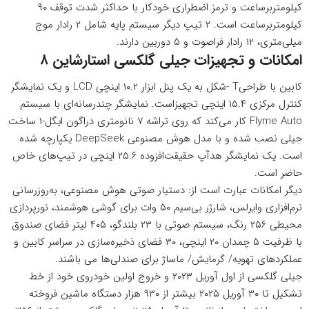
کیلومتربرساعت و ترمز اضطراری خودکار با حداکثر شدت توقف ۹۰
کیلومتربرساعت است. ۲ تیپ دیگر سیستم پایه شامل ۲ رادار موج
میلی‌متری، ۱۲ رادار فراصوت و ۵ دوربین دارند.
امکانات و تجهیزات جیلی گلکسی استارشاین ۸
کابین با طراحیT -شکل به یک پنل ابزار ۱۰.۲ اینچی LCD و یک نمایشگر
کنترل مرکزی ۱۵.۴ اینچی تجهیزاست. نمایشگر چندرسانه‌ای با سیستم
Flyme Auto کار می‌کند که روی تراشه ۷ نانومتری دراگون ایگل-۱ ساخت
جیلی نصب شده و با مدل هوش مصنوعی DeepSeek یکپارچه شده
است. یک نمایشگر هدآپ حقیقت‌افزوده ۲۵.۶ اینچی در تیپ‌های خاص
حاضر است.
دیگر امکانات عبارت است از: دستیار صوتی هوش مصنوعی، به‌روزرسانی
نرم‌افزاری وایرلس، شارژر بی‌سیم ۵۰ وات برای گوشی هوشمند، نورپردازی
محیطی ۲۵۶ رنگ، سیستم صوتی با ۲۳ بلندگو، ۴۰۵ لیتر فضای صندوق
با ظرفیت ۵ چمدان ۲۰ اینچی، ۳۰ فضای ذخیره‌سازی در سراسر کابین و
عملکردهای تهویه/ گرمایش/ ماساژ برای صندلی‌ها می باشند.
جیلی گلکسی از اول آوریل ۲۰۲۳ و خروج اولین خودروی خود از خط
تشکیل تا ۳۰ آوریل ۲۰۲۵ بیشتر از ۹۳۰ هزار دستگاه ماشین فروخته