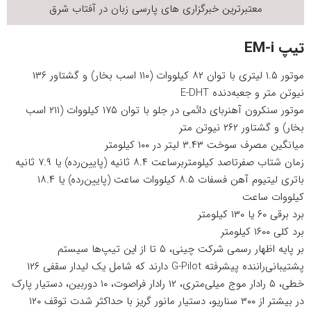
معتبرترین خبرگزاری های پارسی زبان در
آفتاب شرق
تیپ EM-i
موتور ۱.۵ لیتری با توان ۸۲ کیلووات (۱۱۰ اسب بخار) و گشتاور ۱۳۶
نیوتن متر و جعبه‌دنده E-DHT
موتور سنکرون آهنربای دائمی در جلو با توان ۱۷۵ کیلووات (۲۱۱ اسب
بخار) و گشتاور ۲۶۲ نیوتن متر
میانگین مصرف سوخت ۳.۴۳ لیتر در ۱۰۰ کیلومتر
زمان شتاب صفرتاصد کیلومتربرساعت ۸.۴ ثانیه (پایین‌رده) یا ۷.۹ ثانیه
باتری لیتیوم آهن فسفات ۸.۵ کیلووات ساعت (پایین‌رده) یا ۱۸.۴
کیلووات ساعت
برد برقی ۶۰ یا ۱۳۰ کیلومتر
برد کلی ۱۶۰۰ کیلومتر
بر پایه اظهار رسمی شرکت چینی، ۵ تا از این تیپ‌ها سیستم
پشتیبانی‌راننده پیشرفته G-Pilot دارند که شامل یک لیدار سقفی ۱۲۶
خطی، ۵ رادار موج میلی‌متری، ۱۲ رادار فراصوت، ۱۰ دوربین، دستیار پارک
در بیشتر از ۳۰۰ سناریو، دستیار مانور گریز با حداکثر شدت توقف ۱۲۰