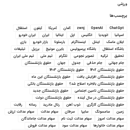
ورزشی
برچسب‌ها
ChatGpt
OpenAI
zwnj
آلمان
آمریکا
آیفون
استقلال
اسپانیا
انویدیا
انگلیس
اپل
ایتالیا
ایران
ایران خودرو
ایلان ماسک
اینتل
اینستاگرام
بارسلونا
بازار خودرو
بازی
باشگاه استقلال
باشگاه پرسپولیس
بایرن مونیخ
برزیل
تبلیغات
تحقیق
ترکیه
تصویر نجومی
تلگرام
تیم ملی
تیم ملی ایران
جام جهانی
جام حذفی
جدول
جهان
حقوق بازنشستگان
حقوق بازنشستگان 1402
حقوق بازنشستگان 1403
حقوق بازنشستگان افزایش یافت
حقوق بازنشستگان این ماه
حقوق بازنشستگان بالاخره اصلاح شد؟
حقوق بازنشستگان بانکی
حقوق بازنشستگان تامین اجتماعی
حقوق بازنشستگان جدید
حقوق بازنشستگان در سال آینده
حقوق بازنشستگان دولت
حقوق بازنشستگان کارگری
ذوب آهن
رئال مادرید
رسانه
رقابت
زمین
سامسونگ
سایپا
سرطان
سهام عدالت
سهام عدالت ارزش
سهام عدالت امروز
سهام عدالت ثبت نام
سهام عدالت جاماندگان
سهام عدالت خانوارها
سهام عدالت سود
سهام عدالت فروش