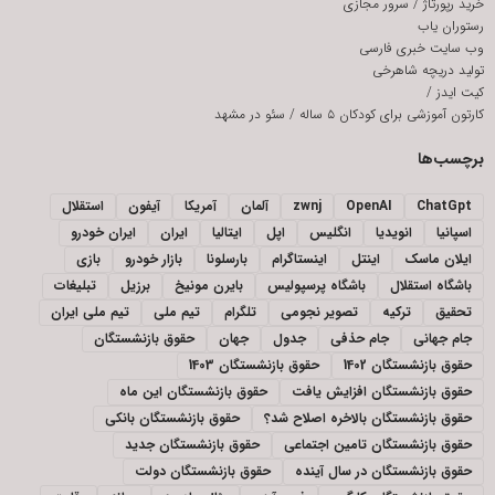
خرید رپورتاژ
/
سرور مجازی
رستوران یاب
وب سایت خبری فارسی
تولید دریچه شاهرخی
کیت ایدز
/
کارتون آموزشی برای کودکان ۵ ساله
/
سئو در مشهد
برچسب‌ها
ChatGpt
OpenAI
zwnj
آلمان
آمریکا
آیفون
استقلال
اسپانیا
انویدیا
انگلیس
اپل
ایتالیا
ایران
ایران خودرو
ایلان ماسک
اینتل
اینستاگرام
بارسلونا
بازار خودرو
بازی
باشگاه استقلال
باشگاه پرسپولیس
بایرن مونیخ
برزیل
تبلیغات
تحقیق
ترکیه
تصویر نجومی
تلگرام
تیم ملی
تیم ملی ایران
جام جهانی
جام حذفی
جدول
جهان
حقوق بازنشستگان
حقوق بازنشستگان 1402
حقوق بازنشستگان 1403
حقوق بازنشستگان افزایش یافت
حقوق بازنشستگان این ماه
حقوق بازنشستگان بالاخره اصلاح شد؟
حقوق بازنشستگان بانکی
حقوق بازنشستگان تامین اجتماعی
حقوق بازنشستگان جدید
حقوق بازنشستگان در سال آینده
حقوق بازنشستگان دولت