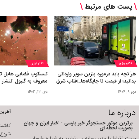
پست های مرتبط
تکنولوژی
تکنولوژی
هرآنچه باید درمورد بنزین سوپر وارداتی
تلسکوپ فضایی هابل تص
بدانید؛ از قیمت تا جایگاه‌ها_آفتاب شرق
معروف به گلبول انتشار ک
دی ۹, ۱۴۰۴
دی ۱۳, ۱۴۰۲
درباره ما
آخرین 
برترین موتور جستجوگر خبر پارسی - اخبار ایران و جهان
کاشت ا
بصورت لحظه ای
شروع د
جهت ارتباط با مدیر رسانه می توانید به شماره واتساپ