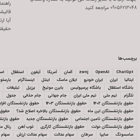
راهنم
09056213048 مراجعه کنید
قالیش
آیا ار
حقیقتی
برچسب‌ها
ChatGpt
OpenAI
zwnj
آلمان
آمریکا
آیفون
استقلال
اسپ
ایتالیا
ایران
ایران خودرو
ایلان ماسک
اینتل
اینستاگرام
بارسلون
باشگاه استقلال
باشگاه پرسپولیس
بایرن مونیخ
برزیل
تبلیغات
تلگرام
تیم ملی
تیم ملی ایران
جام جهانی
جام حذفی
جدول
حقوق بازنشستگان 1402
حقوق بازنشستگان 1403
حقوق بازنشستگان افز
حقوق بازنشستگان این ماه
حقوق بازنشستگان بالاخره اصلاح شد؟
حقوق 
حقوق بازنشستگان تامین اجتماعی
حقوق بازنشستگان جدید
حقوق بازنشس
حقوق بازنشستگان دولت
حقوق بازنشستگان کارگری
ذوب آهن
رئال ما
سامسونگ
سایپا
سرطان
سهام عدالت
سهام عدالت ارزش
سهام ع