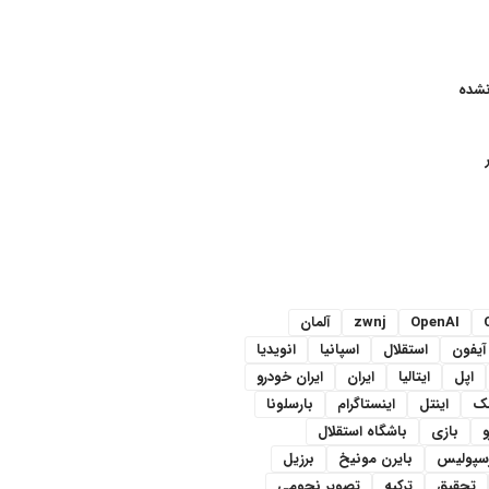
نشده
OpenAI
zwnj
آلمان
آیفون
استقلال
اسپانیا
انویدیا
اپل
ایتالیا
ایران
ایران خودرو
سک
اینتل
اینستاگرام
بارسلونا
و
بازی
باشگاه استقلال
رسپولیس
بایرن مونیخ
برزیل
تحقیق
ترکیه
تصویر نجومی