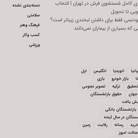
ای کامل شستشوی فرش در تهران | انتخاب
دسته‌بندی نشده
ویی تا تحویل
سلامتی
تودنسی فقط برای داشتن لبخندی زیباتر است؟
فرهنگ وهنر
 که بسیاری از بیماران نمی‌دانند
کسب وکار
ورزشی
انیا
انویدیا
انگلیس
اپل
ا
بازار خودرو
بازی
تحقیق
ترکیه
تصویر نجومی
جهان
حقوق بازنشستگان
ایش یافت
بازنشستگان بانکی
تگان در سال آینده
درید
رسانه
رقابت
زمین
دالت امروز