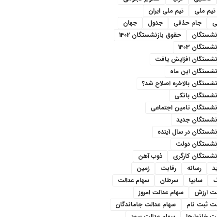
تیم ملی
تیم ملی ایران
ی
جام حذفی
جدول
جهان
نشستگان
حقوق بازنشستگان 1402
ستگان 1403
نشستگان افزایش یافت
نشستگان این ماه
شستگان بالاخره اصلاح شد؟
نشستگان بانکی
نشستگان تامین اجتماعی
نشستگان جدید
شستگان در سال آینده
نشستگان دولت
نشستگان کارگری
ذوب آهن
د
رسانه
رقابت
زمین
سایپا
سرطان
سهام عدالت
لت ارزش
سهام عدالت امروز
لت ثبت نام
سهام عدالت جاماندگان
ت خانوارها
سهام عدالت سود