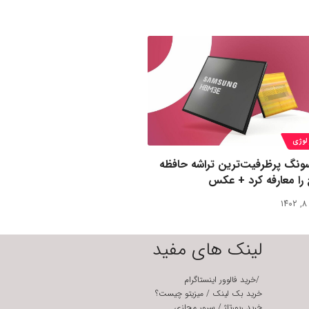
لوژی
ونگ پرظرفیت‌ترین تراشه حافظه
 را معارفه کرد + عکس
۱
لینک های مفید
/
خرید فالوور اینستاگرام
خرید بک لینک
/
میزیتو چیست؟
خرید رپورتاژ
/
سرور مجازی