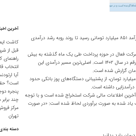
آخرین اخبا
شرکت «آسان پرداخت پرشین» در مهرماه سال جاری به درآمد ۸۵۱ میلیارد تومانی رسید تا روند روبه رشد درآمدی
کاشت ایمپ
قبل از شرو
شرکت فعال در حوزه پرداخت طی یک ماه گذشته به بیش
راهنمای ک
از ۸۵۱ میلیارد تومان درآمد دست یافته است که بالاترین رقم در سال ۱۴۰۲ است. اصلی‌ترین مسیر درآمدی این
انتخاب قا
آیا ارتودن
 از کارمزد تراکنش شاپرکی در ماه گذشته نزدیک به ۴۷ میلیارد تومان، از پشتیبانی دستگاه‌های پوز بانکی حدود
است؟ حقیق
پنجره دوجد
 آخرین اطلاعات مالی شرکت استخراج شده است و با توجه
چند برابر 
ت یاد شده به صورت برآوردی لحاظ شده است: «در صورت
مرکز فرو
تهران
دسته بندی 
رمان باید بدانید