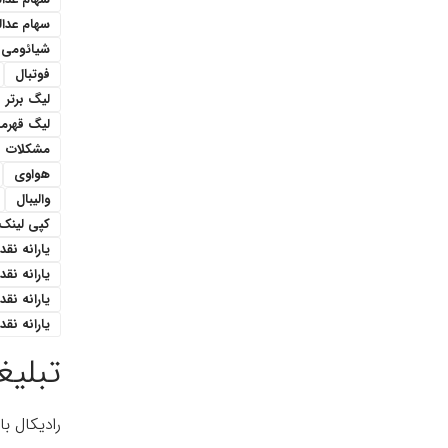
سهام عدا
شیائومی
فوتبال
لیگ برتر
لیگ قهرمان
مشکلات
هواوی
والیبال
کپی لینک
یارانه نقدی 1 میل
یارانه نق
یارانه نقدی ۳۰۰هزار ت
یارانه نقدی ۴۰۰ هزار 
تبلیغ
رادیکال ب