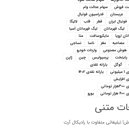
لت فروش
سهام عدالت وام
عربستان
فدراسیون فوتبال
فوتبال ایران
قطر
قلب
لالیگا
لیگ قهرمانان
لیگ قهرمانان آسیا
ان اروپا
مایکروسافت
متا
مصاحبه
مغز
ناسا
نساجی
هوش مصنوعی
واردات خودرو
پایتخت
پرسپولیس
چین
ژاپن
گوگل
یارانه نقدی
یونی
یارانه نقدی 1402
دی افزایش
ومانی
تومانی
یورو
ات متنی
اش! تبلیغاتی متفاوت با رادیکال آرت